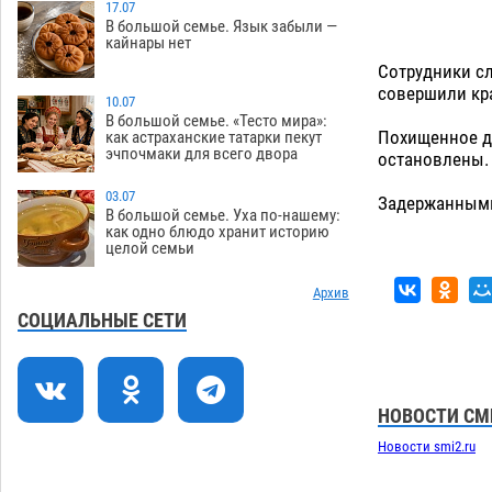
зеленые зоны на автоматический
17.07
В большой семье. Язык забыли —
полив
06.08
292
кайнары нет
Сотрудники с
Скончался второй ребенок после
13:13
совершили кр
пожара в Астрахани
10.07
06.08
704
В большой семье. «Тесто мира»:
Похищенное др
как астраханские татарки пекут
Астраханские гандболисты с крупной
12:49
эчпочмаки для всего двора
остановлены. 
победы стартовали на Всероссийской
Спартакиаде
06.08
344
03.07
Задержанными
В большой семье. Уха по-нашему:
В астраханском селе невестка
12:16
как одно блюдо хранит историю
целой семьи
изрешетила машину свекрови
06.08
495
Архив
Астраханские приставы выдворили 12
11:45
СОЦИАЛЬНЫЕ СЕТИ
нелегалов прямым рейсом из
Шереметьево
06.08
342
Как астраханцы назвали своих детей в
11:08
НОВОСТИ СМ
июле
06.08
353
Новости smi2.ru
В Астрахани несовершеннолетнему
10:30