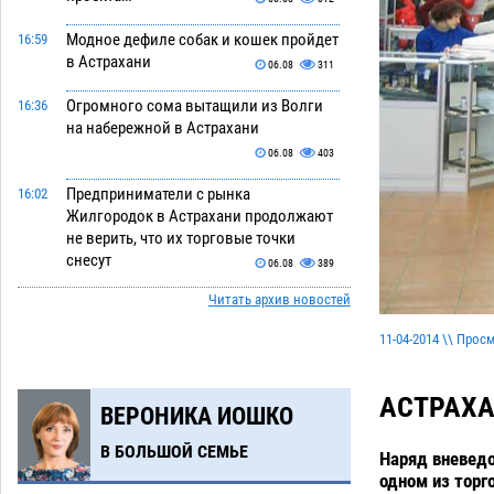
Модное дефиле собак и кошек пройдет
16:59
в Астрахани
06.08
311
Огромного сома вытащили из Волги
16:36
на набережной в Астрахани
06.08
403
Предприниматели с рынка
16:02
Жилгородок в Астрахани продолжают
не верить, что их торговые точки
снесут
06.08
389
Читать архив новостей
Ящерицу из астраханской пустыни
15:22
поместили на новой серебряной
11-04-2014 \\ Прос
монете Банка России
06.08
305
Буддийские святыни из Астрахани
14:35
АСТРАХ
ВЕРОНИКА ИОШКО
выставили в музее Пушкина в Москве
06.08
279
В БОЛЬШОЙ СЕМЬЕ
Наряд вневедо
одном из торг
Мэрия Астрахани переводит городские
13:50