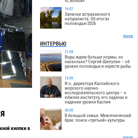
«Степной»
19.07
Записки астраханского
натуралиста. Об итогах
половодья-2026
Архив
ИНТЕРВЬЮ
21.04
Воды ждем больше нормы, но
насколько? Сергей Шипулин – об
уровне половодья и нересте рыбы
15.09
И.о. директора Каспийского
морского научно-
исследовательского центра – о
юбилее института, его задачах и
падении уровня Каспия
30.05
ИЯ
В большой семье. Межэтнический
брак: поиск «третьей» культуры
жной кнопки в
Архив