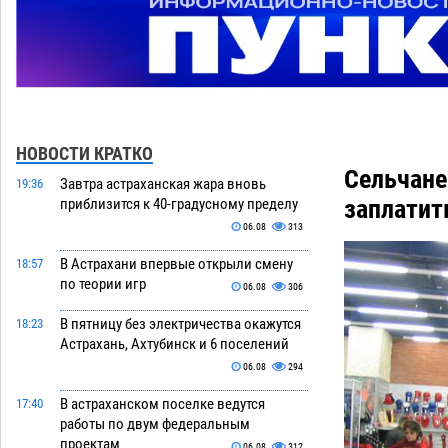
НОВОСТИ КРАТКО
Сельчане
Завтра астраханская жара вновь
19:36
заплатит
приблизится к 40-градусному пределу
06.08
313
В Астрахани впервые открыли смену
18:57
по теории игр
06.08
306
В пятницу без электричества окажутся
18:23
Астрахань, Ахтубинск и 6 поселений
06.08
294
В астраханском поселке ведутся
17:40
работы по двум федеральным
проектам
06.08
312