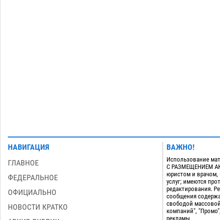
дали условные 1,5 года за найденные
200 г растения с наркотой
06.08
341
Загрузить еще
НАВИГАЦИЯ
ВАЖНО!
Использование мат
ГЛАВНОЕ
С РАЗМЕЩЕНИЕМ АКТ
юристом и врачом,
ФЕДЕРАЛЬНОЕ
услуг; имеются пр
редактирования. Ре
ОФИЦИАЛЬНО
сообщения содержа
свободой массовой
НОВОСТИ КРАТКО
компаний", "Промо"
рекламы.