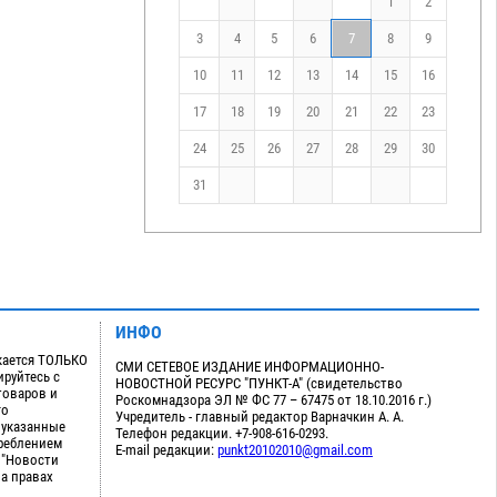
1
2
3
4
5
6
7
8
9
10
11
12
13
14
15
16
17
18
19
20
21
22
23
24
25
26
27
28
29
30
31
ИНФО
кается ТОЛЬКО
СМИ СЕТЕВОЕ ИЗДАНИЕ ИНФОРМАЦИОННО-
руйтесь с
НОВОСТНОЙ РЕСУРС "ПУНКТ-А" (свидетельство
товаров и
Роскомнадзора ЭЛ № ФС 77 – 67475 от 18.10.2016 г.)
го
Учредитель - главный редактор Варначкин А. А.
 указанные
Телефон редакции. +7-908-616-0293.
треблением
E-mail редакции:
punkt20102010@gmail.com
 "Новости
на правах