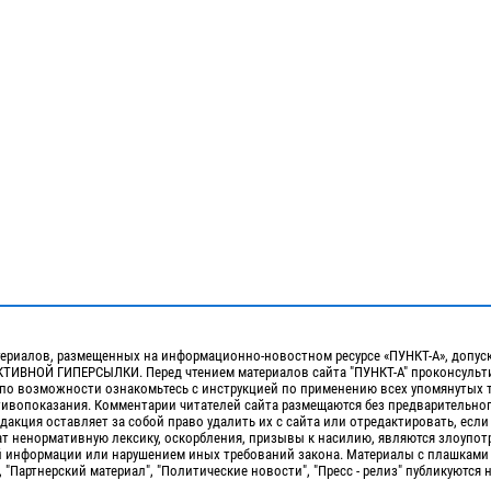
ериалов, размещенных на информационно-новостном ресурсе «ПУНКТ-А», допус
ИВНОЙ ГИПЕРСЫЛКИ. Перед чтением материалов сайта "ПУНКТ-А" проконсульти
 по возможности ознакомьтесь с инструкцией по применению всех упомянутых 
отивопоказания. Комментарии читателей сайта размещаются без предварительно
дакция оставляет за собой право удалить их с сайта или отредактировать, если
т ненормативную лексику, оскорбления, призывы к насилию, являются злоупо
 информации или нарушением иных требований закона. Материалы с плашками
, "Партнерский материал", "Политические новости", "Пресс - релиз" публикуются 