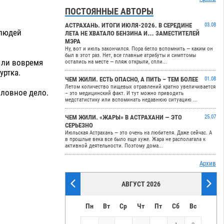
ПОСТОЯННЫЕ АВТОРЫ
АСТРАХАНЬ. ИТОГИ ИЮЛЯ-2026. В СЕРЕДИНЕ
03.08
 людей
ЛЕТА НЕ ХВАТАЛО БЕНЗИНА И… ЗАМЕСТИТЕЛЕЙ
МЭРА
Ну, вот и июль закончился. Пора бегло вспомнить — каким он
был в этот раз. Нет, все главные атрибуты и симптомы
ыли вовремя
остались на месте — пляж открыли, спли...
уртка.
ЧЕМ ЖИЛИ. ЕСТЬ ОПАСНО, А ПИТЬ – ТЕМ БОЛЕЕ
01.08
Летом количество пищевых отравлений кратно увеличивается
оловное дело.
– это медицинский факт. И тут можно приводить
медстатистику или вспоминать недавнюю ситуацию ...
ЧЕМ ЖИЛИ. «ЖАРЫ» В АСТРАХАНИ — ЭТО
25.07
СЕРЬЕЗНО
Июльская Астрахань — это очень на любителя. Даже сейчас. А
в прошлые века все было еще хуже. Жара не располагала к
активной деятельности. Поэтому дома...
Архив
АВГУСТ 2026
Пн
Вт
Ср
Чт
Пт
Сб
Вс