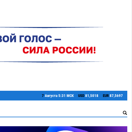
7
Августа
5:31 МСК
USD
81,5018
EUR
87,5697