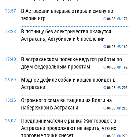
В Астрахани впервые открыли смену по
18:57
теории игр
06.08
171
В пятницу без электричества окажутся
18:23
Астрахань, Ахтубинск и 6 поселений
06.08
160
В астраханском поселке ведутся работы по
17:40
двум федеральным проектам
06.08
192
Модное дефиле собак и кошек пройдет в
16:59
Астрахани
06.08
205
Огромного сома вытащили из Волги на
16:36
набережной в Астрахани
06.08
280
Предприниматели с рынка Жилгородок в
16:02
Астрахани продолжают не верить, что их
торговые точки снесут
06.08
270