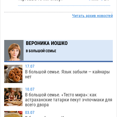
Ящерицу из астраханской пустыни поместили
15:22
на новой серебряной монете Банка России
Читать архив новостей
06.08
230
Буддийские святыни из Астрахани выставили
14:35
в музее Пушкина в Москве
06.08
208
ВЕРОНИКА ИОШКО
Мэрия Астрахани переводит городские
13:50
В БОЛЬШОЙ СЕМЬЕ
зеленые зоны на автоматический полив
06.08
211
17.07
В большой семье. Язык забыли — кайнары
Скончался второй ребенок после пожара в
13:13
нет
Астрахани
06.08
546
10.07
Астраханские гандболисты с крупной победы
12:49
В большой семье. «Тесто мира»: как
стартовали на Всероссийской Спартакиаде
астраханские татарки пекут эчпочмаки для
всего двора
06.08
271
03.07
В астраханском селе невестка изрешетила
12:16