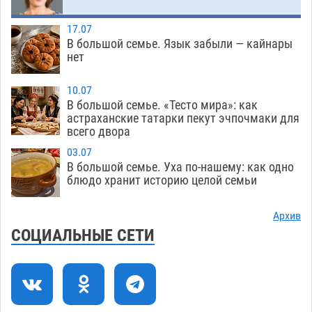
похитил чужие мобильник с банковскими
картами
07.08
336
17.07
В большой семье. Язык забыли — кайнары
Астраханцев ждут на парковом газоне с
11:20
нет
призами и эрмитажными котами
07.08
295
10.07
Астраханский суд встал на сторону МЧС в
10:43
В большой семье. «Тесто мира»: как
астраханские татарки пекут эчпочмаки для
споре за возврат униформы
07.08
399
всего двора
На Всероссийской Спартакиаде астраханские
10:02
03.07
гандболисты уступили казанским «драконам»
В большой семье. Уха по-нашему: как одно
блюдо хранит историю целой семьи
07.08
283
Все пострадавшие при пожаре на
09:25
Архив
Краснодарской в Астрахани скончались
СОЦИАЛЬНЫЕ СЕТИ
07.08
1456
Астраханский суд оценил четыре удара по
08:47
голове полицейского в сто тысяч рублей
07.08
378