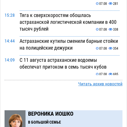
07.08
281
Тяга к сверхскоростям обошлась
15:28
астраханской логистической компании в 400
тысяч рублей
07.08
338
Астраханские кутилы сменили барные стойки
14:44
на полицейские дежурки
07.08
354
С 11 августа астраханские водоемы
14:09
обеспечат притоком в семь тысяч кубов
07.08
695
Читать архив новостей
Астраханский аэропорт попробует отбиться
13:29
от ворон в апелляционном суде
07.08
367
Астраханские археологи откопали древнюю
12:53
помойку
ВЕРОНИКА ИОШКО
07.08
554
В БОЛЬШОЙ СЕМЬЕ
В Астрахани подросток угнал мотоцикл и
11:58