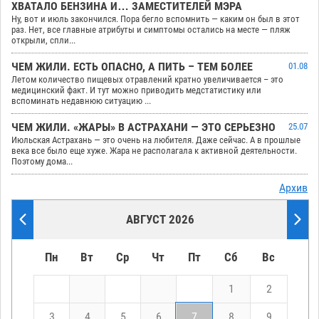
ХВАТАЛО БЕНЗИНА И… ЗАМЕСТИТЕЛЕЙ МЭРА
Ну, вот и июль закончился. Пора бегло вспомнить — каким он был в этот
раз. Нет, все главные атрибуты и симптомы остались на месте — пляж
открыли, спли...
ЧЕМ ЖИЛИ. ЕСТЬ ОПАСНО, А ПИТЬ – ТЕМ БОЛЕЕ
01.08
Летом количество пищевых отравлений кратно увеличивается – это
медицинский факт. И тут можно приводить медстатистику или
вспоминать недавнюю ситуацию ...
ЧЕМ ЖИЛИ. «ЖАРЫ» В АСТРАХАНИ — ЭТО СЕРЬЕЗНО
25.07
Июльская Астрахань — это очень на любителя. Даже сейчас. А в прошлые
века все было еще хуже. Жара не располагала к активной деятельности.
Поэтому дома...
Архив
АВГУСТ 2026
Пн
Вт
Ср
Чт
Пт
Сб
Вс
1
2
3
4
5
6
7
8
9