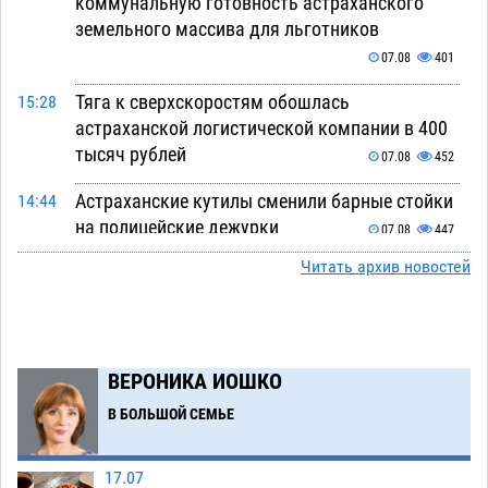
коммунальную готовность астраханского
земельного массива для льготников
07.08
401
Тяга к сверхскоростям обошлась
15:28
астраханской логистической компании в 400
тысяч рублей
07.08
452
Астраханские кутилы сменили барные стойки
14:44
на полицейские дежурки
07.08
447
Читать архив новостей
С 11 августа астраханские водоемы
14:09
обеспечат притоком в семь тысяч кубов
07.08
957
Астраханский аэропорт попробует отбиться
13:29
ВЕРОНИКА ИОШКО
от ворон в апелляционном суде
07.08
468
В БОЛЬШОЙ СЕМЬЕ
Астраханские археологи откопали древнюю
12:53
помойку
07.08
641
17.07