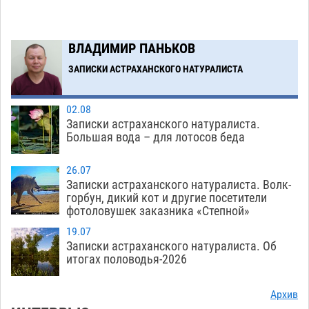
голове полицейского в сто тысяч рублей
07.08
438
ВЛАДИМИР ПАНЬКОВ
Завтра астраханская жара вновь приблизится
19:36
к 40-градусному пределу
ЗАПИСКИ АСТРАХАНСКОГО НАТУРАЛИСТА
06.08
586
Загрузить еще
02.08
Записки астраханского натуралиста.
Большая вода – для лотосов беда
26.07
Записки астраханского натуралиста. Волк-
горбун, дикий кот и другие посетители
фотоловушек заказника «Степной»
19.07
Записки астраханского натуралиста. Об
итогах половодья-2026
Архив