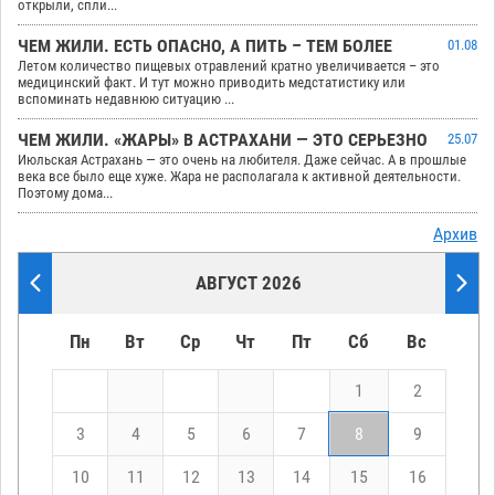
открыли, спли...
ЧЕМ ЖИЛИ. ЕСТЬ ОПАСНО, А ПИТЬ – ТЕМ БОЛЕЕ
01.08
Летом количество пищевых отравлений кратно увеличивается – это
медицинский факт. И тут можно приводить медстатистику или
вспоминать недавнюю ситуацию ...
ЧЕМ ЖИЛИ. «ЖАРЫ» В АСТРАХАНИ — ЭТО СЕРЬЕЗНО
25.07
Июльская Астрахань — это очень на любителя. Даже сейчас. А в прошлые
века все было еще хуже. Жара не располагала к активной деятельности.
Поэтому дома...
Архив
АВГУСТ 2026
Пн
Вт
Ср
Чт
Пт
Сб
Вс
1
2
3
4
5
6
7
8
9
10
11
12
13
14
15
16