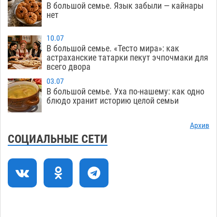
В большой семье. Язык забыли — кайнары
В Астрахани подросток угнал мотоцикл и
11:58
нет
похитил чужие мобильник с банковскими
картами
10.07
07.08
401
В большой семье. «Тесто мира»: как
астраханские татарки пекут эчпочмаки для
Астраханцев ждут на парковом газоне с
11:20
всего двора
призами и эрмитажными котами
07.08
355
03.07
Астраханский суд встал на сторону МЧС в
10:43
В большой семье. Уха по-нашему: как одно
блюдо хранит историю целой семьи
споре за возврат униформы
07.08
563
На Всероссийской Спартакиаде астраханские
10:02
Архив
гандболисты уступили казанским «драконам»
СОЦИАЛЬНЫЕ СЕТИ
07.08
338
Все пострадавшие при пожаре на
09:25
Краснодарской в Астрахани скончались
07.08
1551
Астраханский суд оценил четыре удара по
08:47