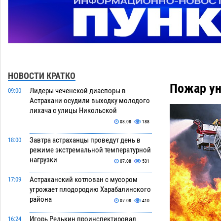
НОВОСТИ КРАТКО
Пожар ун
Лидеры чеченской диаспоры в
09:00
Астрахани осудили выходку молодого
лихача с улицы Никольской
08.08
188
Завтра астраханцы проведут день в
18:00
режиме экстремальной температурной
нагрузки
07.08
531
Астраханский котлован с мусором
17:09
угрожает плодородию Харабалинского
района
07.08
410
Игорь Редькин проинспектировал
16:24