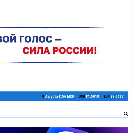
8
Августа
8:56 МСК
USD
81,5018
EUR
87,5697