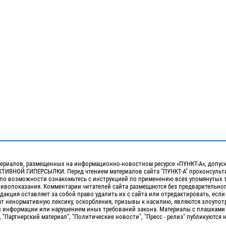
ериалов, размещенных на информационно-новостном ресурсе «ПУНКТ-А», допус
ИВНОЙ ГИПЕРСЫЛКИ. Перед чтением материалов сайта "ПУНКТ-А" проконсульти
 по возможности ознакомьтесь с инструкцией по применению всех упомянутых 
отивопоказания. Комментарии читателей сайта размещаются без предварительно
дакция оставляет за собой право удалить их с сайта или отредактировать, если
т ненормативную лексику, оскорбления, призывы к насилию, являются злоупо
 информации или нарушением иных требований закона. Материалы с плашками
, "Партнерский материал", "Политические новости", "Пресс - релиз" публикуются 