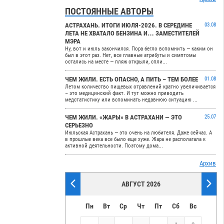
ПОСТОЯННЫЕ АВТОРЫ
АСТРАХАНЬ. ИТОГИ ИЮЛЯ-2026. В СЕРЕДИНЕ
03.08
ЛЕТА НЕ ХВАТАЛО БЕНЗИНА И… ЗАМЕСТИТЕЛЕЙ
МЭРА
Ну, вот и июль закончился. Пора бегло вспомнить — каким он
был в этот раз. Нет, все главные атрибуты и симптомы
остались на месте — пляж открыли, спли...
ЧЕМ ЖИЛИ. ЕСТЬ ОПАСНО, А ПИТЬ – ТЕМ БОЛЕЕ
01.08
Летом количество пищевых отравлений кратно увеличивается
– это медицинский факт. И тут можно приводить
медстатистику или вспоминать недавнюю ситуацию ...
ЧЕМ ЖИЛИ. «ЖАРЫ» В АСТРАХАНИ — ЭТО
25.07
СЕРЬЕЗНО
Июльская Астрахань — это очень на любителя. Даже сейчас. А
в прошлые века все было еще хуже. Жара не располагала к
активной деятельности. Поэтому дома...
Архив
АВГУСТ 2026
Пн
Вт
Ср
Чт
Пт
Сб
Вс