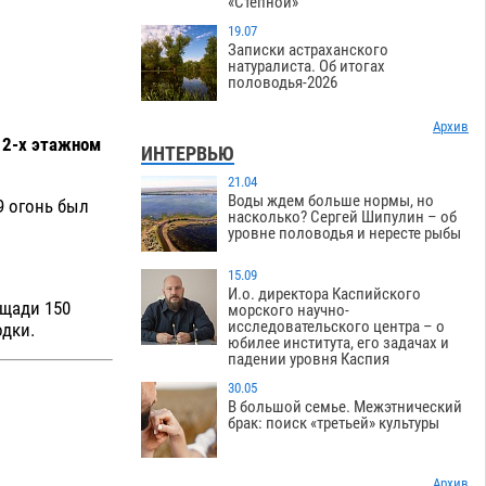
«Степной»
19.07
Записки астраханского
натуралиста. Об итогах
половодья-2026
Архив
в 2-х этажном
ИНТЕРВЬЮ
21.04
Воды ждем больше нормы, но
9 огонь был
насколько? Сергей Шипулин – об
уровне половодья и нересте рыбы
15.09
И.о. директора Каспийского
ощади 150
морского научно-
исследовательского центра – о
одки.
юбилее института, его задачах и
падении уровня Каспия
30.05
В большой семье. Межэтнический
брак: поиск «третьей» культуры
Архив