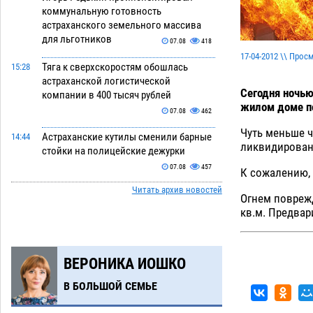
коммунальную готовность
астраханского земельного массива
для льготников
07.08
418
17-04-2012 \\ Прос
Тяга к сверхскоростям обошлась
15:28
астраханской логистической
Сегодня ночью
компании в 400 тысяч рублей
жилом доме по
07.08
462
Чуть меньше ч
Астраханские кутилы сменили барные
14:44
ликвидирован
стойки на полицейские дежурки
07.08
457
К сожалению, 
Читать архив новостей
С 11 августа астраханские водоемы
14:09
Огнем повреж
обеспечат притоком в семь тысяч
кв.м. Предвар
кубов
07.08
1005
Астраханский аэропорт попробует
13:29
ВЕРОНИКА ИОШКО
отбиться от ворон в апелляционном
суде
07.08
476
В БОЛЬШОЙ СЕМЬЕ
Астраханские археологи откопали
12:53