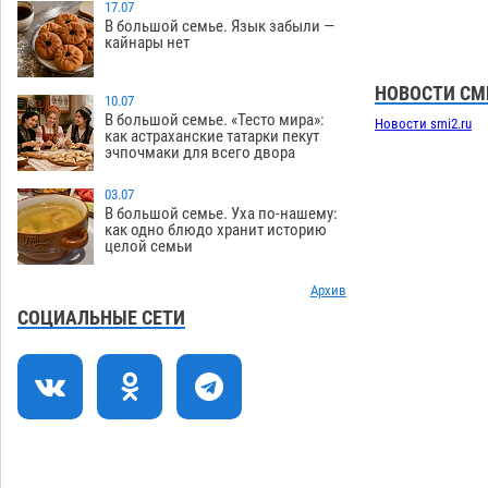
древнюю помойку
17.07
07.08
650
В большой семье. Язык забыли —
кайнары нет
В Астрахани подросток угнал
11:58
мотоцикл и похитил чужие мобильник
НОВОСТИ СМ
с банковскими картами
10.07
07.08
411
В большой семье. «Тесто мира»:
Новости smi2.ru
как астраханские татарки пекут
Астраханцев ждут на парковом газоне
11:20
эчпочмаки для всего двора
с призами и эрмитажными котами
07.08
363
03.07
В большой семье. Уха по-нашему:
Астраханский суд встал на сторону
10:43
как одно блюдо хранит историю
целой семьи
МЧС в споре за возврат униформы
07.08
573
Архив
На Всероссийской Спартакиаде
10:02
СОЦИАЛЬНЫЕ СЕТИ
астраханские гандболисты уступили
казанским «драконам»
07.08
345
Все пострадавшие при пожаре на
09:25
Краснодарской в Астрахани
скончались
07.08
1563
08:47