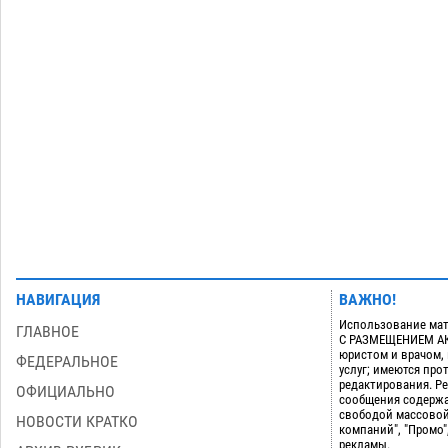
Астраханский суд оценил четыре удара
по голове полицейского в сто тысяч
рублей
07.08
444
Завтра астраханская жара вновь
19:36
приблизится к 40-градусному пределу
06.08
589
Загрузить еще
НАВИГАЦИЯ
ВАЖНО!
Использование мат
ГЛАВНОЕ
С РАЗМЕЩЕНИЕМ АКТ
юристом и врачом,
ФЕДЕРАЛЬНОЕ
услуг; имеются пр
редактирования. Ре
ОФИЦИАЛЬНО
сообщения содержа
свободой массовой
НОВОСТИ КРАТКО
компаний", "Промо"
рекламы.