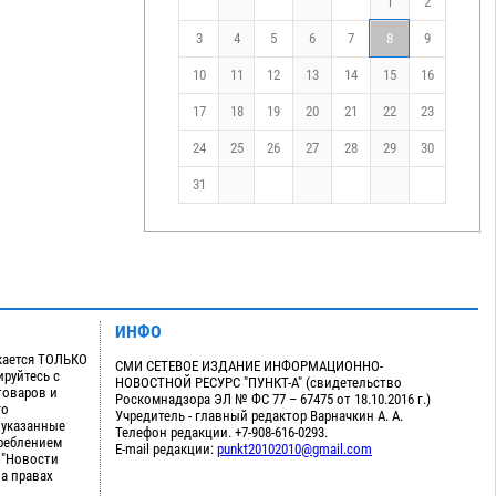
1
2
3
4
5
6
7
8
9
10
11
12
13
14
15
16
17
18
19
20
21
22
23
24
25
26
27
28
29
30
31
ИНФО
кается ТОЛЬКО
СМИ СЕТЕВОЕ ИЗДАНИЕ ИНФОРМАЦИОННО-
руйтесь с
НОВОСТНОЙ РЕСУРС "ПУНКТ-А" (свидетельство
товаров и
Роскомнадзора ЭЛ № ФС 77 – 67475 от 18.10.2016 г.)
го
Учредитель - главный редактор Варначкин А. А.
 указанные
Телефон редакции. +7-908-616-0293.
треблением
E-mail редакции:
punkt20102010@gmail.com
 "Новости
на правах