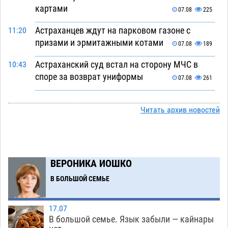
картами
07.08
225
Астраханцев ждут на парковом газоне с
11:20
призами и эрмитажными котами
07.08
189
Астраханский суд встал на сторону МЧС в
10:43
споре за возврат униформы
07.08
261
На Всероссийской Спартакиаде астраханские
10:02
гандболисты уступили казанским «драконам»
Читать архив новостей
07.08
198
Все пострадавшие при пожаре на
09:25
Краснодарской в Астрахани скончались
ВЕРОНИКА ИОШКО
07.08
1063
В БОЛЬШОЙ СЕМЬЕ
Астраханский суд оценил четыре удара по
08:47
голове полицейского в сто тысяч рублей
17.07
07.08
274
В большой семье. Язык забыли — кайнары