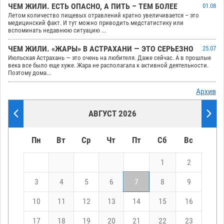
ЧЕМ ЖИЛИ. ЕСТЬ ОПАСНО, А ПИТЬ – ТЕМ БОЛЕЕ
01.08
Летом количество пищевых отравлений кратно увеличивается – это
медицинский факт. И тут можно приводить медстатистику или
вспоминать недавнюю ситуацию ...
ЧЕМ ЖИЛИ. «ЖАРЫ» В АСТРАХАНИ — ЭТО СЕРЬЕЗНО
25.07
Июльская Астрахань — это очень на любителя. Даже сейчас. А в прошлые
века все было еще хуже. Жара не располагала к активной деятельности.
Поэтому дома...
Архив
АВГУСТ 2026
Пн
Вт
Ср
Чт
Пт
Сб
Вс
1
2
3
4
5
6
7
8
9
10
11
12
13
14
15
16
17
18
19
20
21
22
23