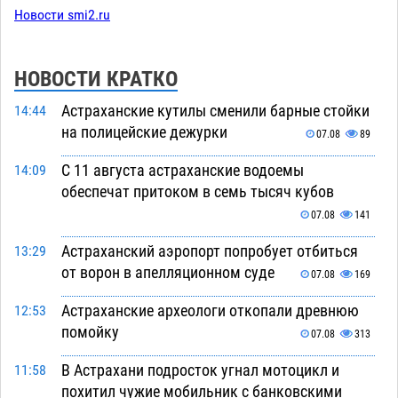
Новости smi2.ru
НОВОСТИ КРАТКО
Астраханские кутилы сменили барные стойки
14:44
на полицейские дежурки
07.08
89
С 11 августа астраханские водоемы
14:09
обеспечат притоком в семь тысяч кубов
07.08
141
Астраханский аэропорт попробует отбиться
13:29
от ворон в апелляционном суде
07.08
169
Астраханские археологи откопали древнюю
12:53
помойку
07.08
313
В Астрахани подросток угнал мотоцикл и
11:58
похитил чужие мобильник с банковскими