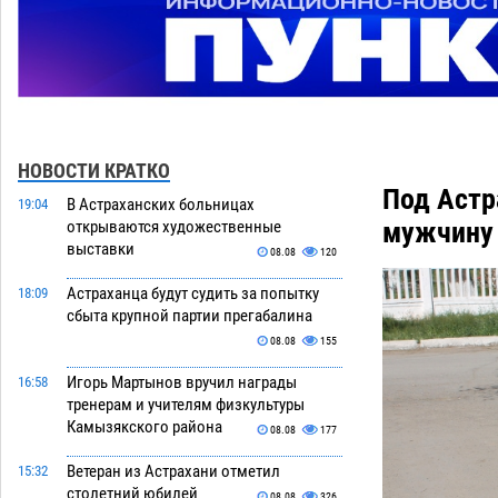
НОВОСТИ КРАТКО
Под Астр
В Астраханских больницах
19:04
мужчину 
открываются художественные
выставки
08.08
120
Астраханца будут судить за попытку
18:09
сбыта крупной партии прегабалина
08.08
155
Игорь Мартынов вручил награды
16:58
тренерам и учителям физкультуры
Камызякского района
08.08
177
Ветеран из Астрахани отметил
15:32
столетний юбилей
08.08
326