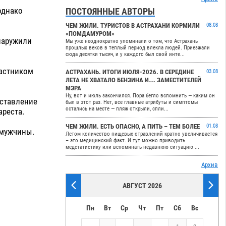
однако
ПОСТОЯННЫЕ АВТОРЫ
ЧЕМ ЖИЛИ. ТУРИСТОВ В АСТРАХАНИ КОРМИЛИ
08.08
«ПОМДАМУРОМ»
наружили
Мы уже неоднократно упоминали о том, что Астрахань
прошлых веков в теплый период влекла людей. Приезжали
сюда десятки тысяч, и у каждого был свой инте...
частником
АСТРАХАНЬ. ИТОГИ ИЮЛЯ-2026. В СЕРЕДИНЕ
03.08
ЛЕТА НЕ ХВАТАЛО БЕНЗИНА И… ЗАМЕСТИТЕЛЕЙ
МЭРА
Ну, вот и июль закончился. Пора бегло вспомнить — каким он
оставление
был в этот раз. Нет, все главные атрибуты и симптомы
остались на месте — пляж открыли, спли...
реста.
ЧЕМ ЖИЛИ. ЕСТЬ ОПАСНО, А ПИТЬ – ТЕМ БОЛЕЕ
01.08
 мужчины.
Летом количество пищевых отравлений кратно увеличивается
– это медицинский факт. И тут можно приводить
медстатистику или вспоминать недавнюю ситуацию ...
Архив
АВГУСТ 2026
Пн
Вт
Ср
Чт
Пт
Сб
Вс