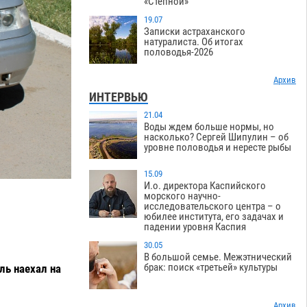
«Степной»
19.07
Записки астраханского
натуралиста. Об итогах
половодья-2026
Архив
ИНТЕРВЬЮ
21.04
Воды ждем больше нормы, но
насколько? Сергей Шипулин – об
уровне половодья и нересте рыбы
15.09
И.о. директора Каспийского
морского научно-
исследовательского центра – о
юбилее института, его задачах и
падении уровня Каспия
30.05
В большой семье. Межэтнический
брак: поиск «третьей» культуры
ль наехал на
Архив