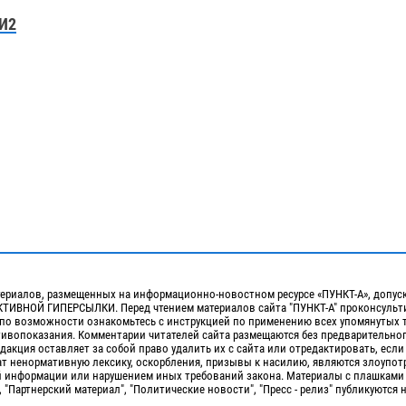
И2
ериалов, размещенных на информационно-новостном ресурсе «ПУНКТ-А», допус
ИВНОЙ ГИПЕРСЫЛКИ. Перед чтением материалов сайта "ПУНКТ-А" проконсульти
 по возможности ознакомьтесь с инструкцией по применению всех упомянутых 
отивопоказания. Комментарии читателей сайта размещаются без предварительно
дакция оставляет за собой право удалить их с сайта или отредактировать, если
т ненормативную лексику, оскорбления, призывы к насилию, являются злоупо
 информации или нарушением иных требований закона. Материалы с плашками
, "Партнерский материал", "Политические новости", "Пресс - релиз" публикуются 