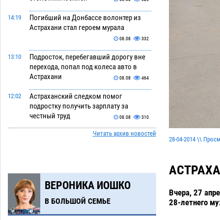
Погибший на Донбассе волонтер из
14:19
Астрахани стал героем мурала
08.08
332
Подросток, перебегавший дорогу вне
13:10
перехода, попал под колеса авто в
Астрахани
08.08
464
Астраханский следком помог
12:02
подростку получить зарплату за
честный труд
08.08
310
Читать архив новостей
Фаворитская ноша: астраханские
10:51
28-04-2014 \\ Прос
гандболисты крупно проиграли
пермякам
08.08
284
АСТРАХА
Лидеры чеченской диаспоры в
09:00
ВЕРОНИКА ИОШКО
Астрахани осудили выходку молодого
Вчера, 27 апр
лихача с улицы Никольской
В БОЛЬШОЙ СЕМЬЕ
28-летнего му
08.08
677