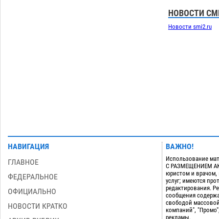
С 11 августа астраханские водоемы
обеспечат притоком в семь тысяч
НОВОСТИ СМ
кубов
07.08
1326
Новости smi2.ru
Астраханский аэропорт попробует
13:29
отбиться от ворон в апелляционном
суде
07.08
559
Загрузить еще
НАВИГАЦИЯ
ВАЖНО!
Использование мат
ГЛАВНОЕ
С РАЗМЕЩЕНИЕМ АКТ
юристом и врачом,
ФЕДЕРАЛЬНОЕ
услуг; имеются пр
редактирования. Ре
ОФИЦИАЛЬНО
сообщения содержа
свободой массовой
НОВОСТИ КРАТКО
компаний", "Промо"
рекламы.