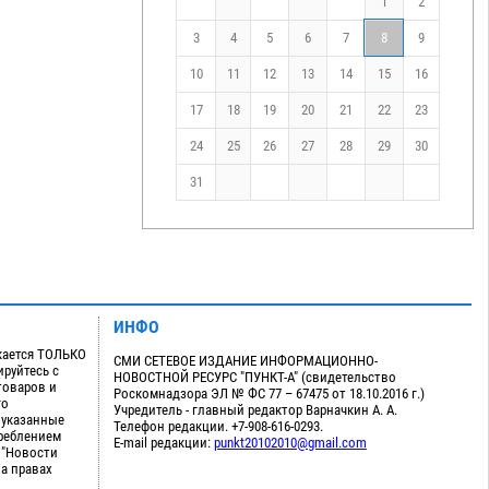
1
2
3
4
5
6
7
8
9
10
11
12
13
14
15
16
17
18
19
20
21
22
23
24
25
26
27
28
29
30
31
ИНФО
кается ТОЛЬКО
СМИ СЕТЕВОЕ ИЗДАНИЕ ИНФОРМАЦИОННО-
руйтесь с
НОВОСТНОЙ РЕСУРС "ПУНКТ-А" (свидетельство
товаров и
Роскомнадзора ЭЛ № ФС 77 – 67475 от 18.10.2016 г.)
го
Учредитель - главный редактор Варначкин А. А.
 указанные
Телефон редакции. +7-908-616-0293.
треблением
E-mail редакции:
punkt20102010@gmail.com
 "Новости
на правах