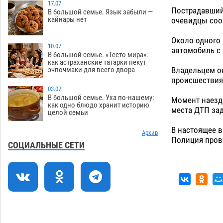
Завтра астраханцы проведут день в
17.07
18:00
Пострадавший 
В большой семье. Язык забыли —
режиме экстремальной температурной
кайнары нет
очевидцы соо
нагрузки
07.08
679
Около одного
Астраханский котлован с мусором
17:09
10.07
автомобиль с
угрожает плодородию Харабалинского
В большой семье. «Тесто мира»:
как астраханские татарки пекут
района
07.08
534
Владельцем ок
эчпочмаки для всего двора
происшествия,
Игорь Редькин проинспектировал
16:24
03.07
коммунальную готовность
В большой семье. Уха по-нашему:
Момент наезда
астраханского земельного массива
как одно блюдо хранит историю
места ДТП зад
целой семьи
для льготников
07.08
530
В настоящее 
Тяга к сверхскоростям обошлась
Архив
15:28
Полиция пров
астраханской логистической
СОЦИАЛЬНЫЕ СЕТИ
компании в 400 тысяч рублей
07.08
558
Астраханские кутилы сменили барные
14:44
стойки на полицейские дежурки
07.08
570
14:09