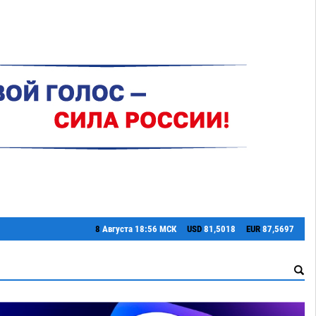
8
Августа
18:56 МСК
USD
81,5018
EUR
87,5697