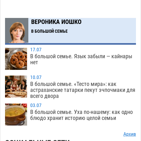
Астраханские пожарные поезда с начала года
15:58
десять раз выезжали на борьбу с огнем
ВЕРОНИКА ИОШКО
05.08
384
В БОЛЬШОЙ СЕМЬЕ
Гость из Чечни утонул в реке под Астраханью
15:14
05.08
573
17.07
В большой семье. Язык забыли — кайнары
Попытка спасти знакомого привела трех
14:38
нет
астраханок под уголовную статью
05.08
489
10.07
Тысяча четыреста астраханцев пересели на
14:00
В большой семье. «Тесто мира»: как
электромобили
астраханские татарки пекут эчпочмаки для
05.08
479
всего двора
Глава крупного астраханского города
13:23
03.07
поставил жителей перед непростым выбором
В большой семье. Уха по-нашему: как одно
блюдо хранит историю целой семьи
05.08
1310
Младенец погиб в крупном пожаре в
12:51
Архив
Астрахани
05.08
526