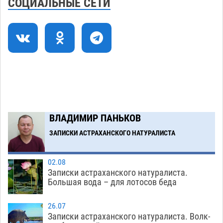
СОЦИАЛЬНЫЕ СЕТИ
У астраханца в морозильной камере
12:23
обнаружили почти полсотни стерлядей
05.08
471
Астраханец проведет за решеткой 2 года и
11:54
выплатит миллионный ущерб за смертельную
небрежность за рулем
05.08
436
Загрузить еще
ВЛАДИМИР ПАНЬКОВ
ЗАПИСКИ АСТРАХАНСКОГО НАТУРАЛИСТА
02.08
Записки астраханского натуралиста.
Большая вода – для лотосов беда
26.07
Записки астраханского натуралиста. Волк-