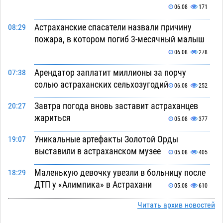
06.08
171
Астраханские спасатели назвали причину
08:29
пожара, в котором погиб 3-месячный малыш
06.08
278
Арендатор заплатит миллионы за порчу
07:38
солью астраханских сельхозугодий
06.08
252
Завтра погода вновь заставит астраханцев
20:27
жариться
05.08
377
Уникальные артефакты Золотой Орды
19:07
выставили в астраханском музее
05.08
405
Маленькую девочку увезли в больницу после
18:29
ДТП у «Алимпика» в Астрахани
05.08
610
Всероссийская летняя перепись воробьев
Читать архив новостей
16:31
стартует в Астрахани
05.08
363