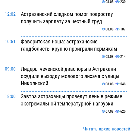
08.08
230
Астраханский следком помог подростку
12:02
получить зарплату за честный труд
08.08
187
Фаворитская ноша: астраханские
10:51
гандболисты крупно проиграли пермякам
08.08
214
Лидеры чеченской диаспоры в Астрахани
09:00
осудили выходку молодого лихача с улицы
Никольской
08.08
548
Завтра астраханцы проведут день в режиме
18:00
экстремальной температурной нагрузки
07.08
620
Астраханский котлован с мусором угрожает
17:09
Читать архив новостей
плодородию Харабалинского района