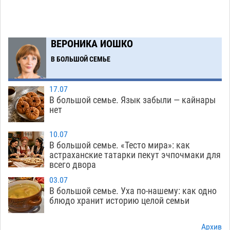
07.08
478
Игорь Редькин проинспектировал
16:24
коммунальную готовность астраханского
ВЕРОНИКА ИОШКО
земельного массива для льготников
В БОЛЬШОЙ СЕМЬЕ
07.08
474
Тяга к сверхскоростям обошлась
15:28
17.07
астраханской логистической компании в 400
В большой семье. Язык забыли — кайнары
нет
тысяч рублей
07.08
510
Астраханские кутилы сменили барные стойки
14:44
10.07
В большой семье. «Тесто мира»: как
на полицейские дежурки
07.08
516
астраханские татарки пекут эчпочмаки для
всего двора
С 11 августа астраханские водоемы
14:09
обеспечат притоком в семь тысяч кубов
03.07
В большой семье. Уха по-нашему: как одно
07.08
1246
блюдо хранит историю целой семьи
Астраханский аэропорт попробует отбиться
13:29
от ворон в апелляционном суде
Архив
07.08
519