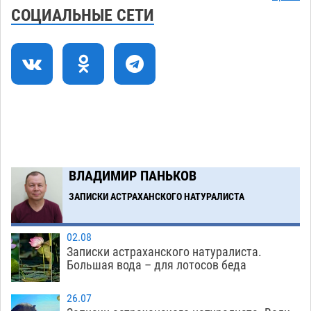
СОЦИАЛЬНЫЕ СЕТИ
Астраханские археологи откопали древнюю
12:53
помойку
07.08
695
В Астрахани подросток угнал мотоцикл и
11:58
похитил чужие мобильник с банковскими
картами
07.08
445
Астраханцев ждут на парковом газоне с
11:20
призами и эрмитажными котами
07.08
399
ВЛАДИМИР ПАНЬКОВ
Астраханский суд встал на сторону МЧС в
10:43
споре за возврат униформы
ЗАПИСКИ АСТРАХАНСКОГО НАТУРАЛИСТА
07.08
615
Загрузить еще
02.08
Записки астраханского натуралиста.
Большая вода – для лотосов беда
26.07