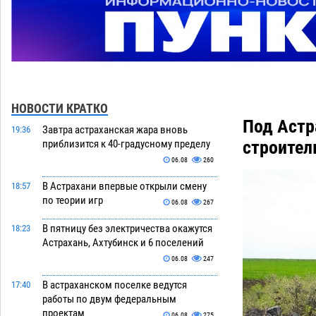
НОВОСТИ КРАТКО
Под Астр
Завтра астраханская жара вновь
19:36
строител
приблизится к 40-градусному пределу
06.08
260
В Астрахани впервые открыли смену
18:57
по теории игр
06.08
267
В пятницу без электричества окажутся
18:23
Астрахань, Ахтубинск и 6 поселений
06.08
247
В астраханском поселке ведутся
17:40
работы по двум федеральным
проектам
06.08
275