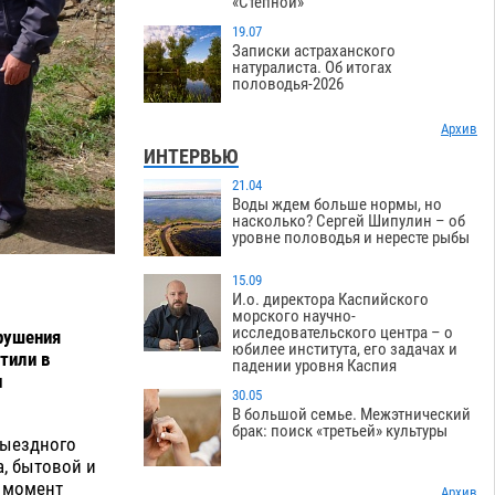
«Степной»
19.07
Записки астраханского
натуралиста. Об итогах
половодья-2026
Архив
ИНТЕРВЬЮ
21.04
Воды ждем больше нормы, но
насколько? Сергей Шипулин – об
уровне половодья и нересте рыбы
15.09
И.о. директора Каспийского
морского научно-
исследовательского центра – о
рушения
юбилее института, его задачах и
тили в
падении уровня Каспия
и
30.05
В большой семье. Межэтнический
брак: поиск «третьей» культуры
выездного
а, бытовой и
а момент
Архив