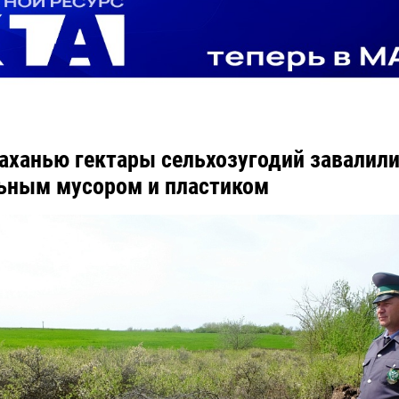
аханью гектары сельхозугодий завалил
ьным мусором и пластиком