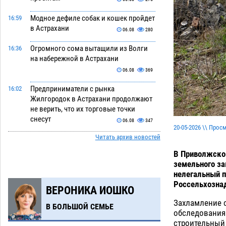
Модное дефиле собак и кошек пройдет
16:59
в Астрахани
06.08
280
Огромного сома вытащили из Волги
16:36
на набережной в Астрахани
06.08
369
Предприниматели с рынка
16:02
Жилгородок в Астрахани продолжают
не верить, что их торговые точки
снесут
06.08
347
20-05-2026 \\ Прос
Читать архив новостей
Ящерицу из астраханской пустыни
15:22
поместили на новой серебряной
В Приволжском
монете Банка России
06.08
281
земельного за
нелегальный п
Буддийские святыни из Астрахани
14:35
Россельхозна
ВЕРОНИКА ИОШКО
выставили в музее Пушкина в Москве
Захламление 
06.08
257
В БОЛЬШОЙ СЕМЬЕ
обследования 
Мэрия Астрахани переводит городские
13:50
строительный 