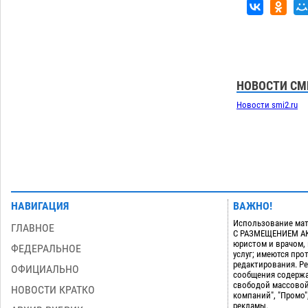
дали условные 1,5 года за найденные
200 г растения с наркотой
06.08
317
Загрузить еще
НОВОСТИ СМ
Новости smi2.ru
НАВИГАЦИЯ
ВАЖНО!
Использование мат
ГЛАВНОЕ
С РАЗМЕЩЕНИЕМ АКТ
юристом и врачом,
ФЕДЕРАЛЬНОЕ
услуг; имеются пр
редактирования. Ре
ОФИЦИАЛЬНО
сообщения содержа
свободой массовой
НОВОСТИ КРАТКО
компаний", "Промо"
рекламы.