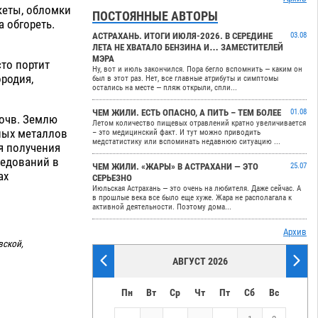
кеты, обломки
ПОСТОЯННЫЕ АВТОРЫ
а обгореть.
АСТРАХАНЬ. ИТОГИ ИЮЛЯ-2026. В СЕРЕДИНЕ
03.08
ЛЕТА НЕ ХВАТАЛО БЕНЗИНА И… ЗАМЕСТИТЕЛЕЙ
МЭРА
то портит
Ну, вот и июль закончился. Пора бегло вспомнить — каким он
родия,
был в этот раз. Нет, все главные атрибуты и симптомы
остались на месте — пляж открыли, спли...
ЧЕМ ЖИЛИ. ЕСТЬ ОПАСНО, А ПИТЬ – ТЕМ БОЛЕЕ
01.08
почв. Землю
Летом количество пищевых отравлений кратно увеличивается
лых металлов
– это медицинский факт. И тут можно приводить
медстатистику или вспоминать недавнюю ситуацию ...
я получения
ледований в
ЧЕМ ЖИЛИ. «ЖАРЫ» В АСТРАХАНИ — ЭТО
25.07
ах
СЕРЬЕЗНО
Июльская Астрахань — это очень на любителя. Даже сейчас. А
в прошлые века все было еще хуже. Жара не располагала к
активной деятельности. Поэтому дома...
Архив
вской,
АВГУСТ 2026
Пн
Вт
Ср
Чт
Пт
Сб
Вс