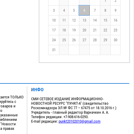
1
2
3
4
5
6
7
8
9
10
11
12
13
14
15
16
17
18
19
20
21
22
23
24
25
26
27
28
29
30
31
ИНФО
кается ТОЛЬКО
СМИ СЕТЕВОЕ ИЗДАНИЕ ИНФОРМАЦИОННО-
руйтесь с
НОВОСТНОЙ РЕСУРС "ПУНКТ-А" (свидетельство
товаров и
Роскомнадзора ЭЛ № ФС 77 – 67475 от 18.10.2016 г.)
го
Учредитель - главный редактор Варначкин А. А.
 указанные
Телефон редакции. +7-908-616-0293.
треблением
E-mail редакции:
punkt20102010@gmail.com
 "Новости
на правах