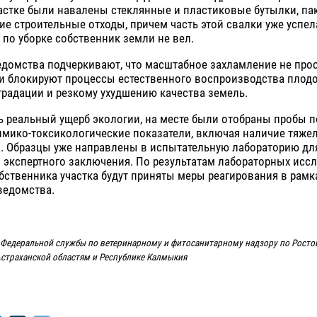
астке были навалены стеклянные и пластиковые бутылки, па
ие строительные отходы, причем часть этой свалки уже успел
 по уборке собственник земли не вел.
домства подчеркивают, что масштабное захламление не прос
и блокируют процессы естественного воспроизводства плодо
градации и резкому ухудшению качества земель.
ь реальный ущерб экологии, на месте были отобраны пробы 
имико-токсикологические показатели, включая наличие тяже
а. Образцы уже направлены в испытательную лабораторию дл
 экспертного заключения. По результатам лабораторных исс
ственника участка будут приняты меры реагирования в рамк
ведомства.
 Федеральной службы по ветеринарному и фитосанитарному надзору по Росто
Астраханской областям и Республике Калмыкия