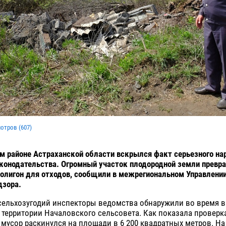
мотров (
607
)
 районе Астраханской области вскрылся факт серьезного на
конодательства. Огромный участок плодородной земли превра
олигон для отходов, сообщили в межрегиональном Управлени
дзора.
сельхозугодий инспекторы ведомства обнаружили во время 
территории Началовского сельсовета. Как показала проверк
мусор раскинулся на площади в 6 200 квадратных метров. Н