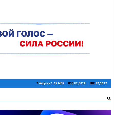
7
Августа
1:45 МСК
USD
81,5018
EUR
87,5697