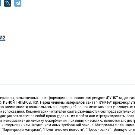
И2
ериалов, размещенных на информационно-новостном ресурсе «ПУНКТ-А», допус
ИВНОЙ ГИПЕРСЫЛКИ. Перед чтением материалов сайта "ПУНКТ-А" проконсульти
 по возможности ознакомьтесь с инструкцией по применению всех упомянутых 
отивопоказания. Комментарии читателей сайта размещаются без предварительно
дакция оставляет за собой право удалить их с сайта или отредактировать, если
т ненормативную лексику, оскорбления, призывы к насилию, являются злоупо
 информации или нарушением иных требований закона. Материалы с плашками
, "Партнерский материал", "Политические новости", "Пресс - релиз" публикуются 