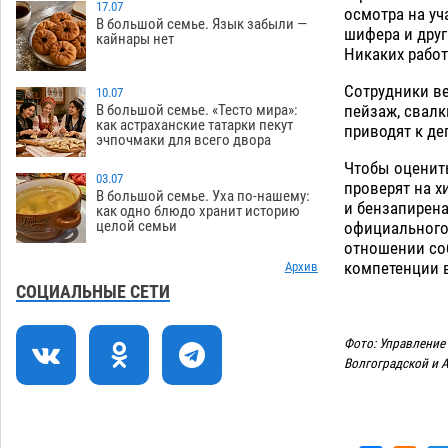
зеленые зоны на автоматический
17.07
осмотра на уч
В большой семье. Язык забыли —
полив
шифера и друг
06.08
268
кайнары нет
Никаких работ
Скончался второй ребенок после
13:13
пожара в Астрахани
Сотрудники ве
10.07
06.08
656
пейзаж, свалк
В большой семье. «Тесто мира»:
как астраханские татарки пекут
Астраханские гандболисты с крупной
12:49
приводят к де
эчпочмаки для всего двора
победы стартовали на Всероссийской
Чтобы оценит
Спартакиаде
06.08
318
03.07
проверят на х
В большой семье. Уха по-нашему:
и бензапирен
В астраханском селе невестка
12:16
как одно блюдо хранит историю
целой семьи
официального
изрешетила машину свекрови
отношении соб
06.08
470
компетенции 
Архив
Астраханские приставы выдворили 12
11:45
СОЦИАЛЬНЫЕ СЕТИ
нелегалов прямым рейсом из
Шереметьево
06.08
319
Фото: Управление
Волгоградской и 
Как астраханцы назвали своих детей в
11:08
июле
06.08
333
В Астрахани несовершеннолетнему
10:30