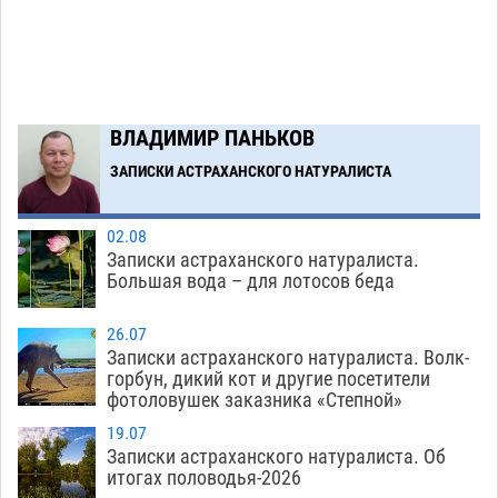
Ящерицу из астраханской пустыни поместили
15:22
на новой серебряной монете Банка России
06.08
364
Загрузить еще
ВЛАДИМИР ПАНЬКОВ
ЗАПИСКИ АСТРАХАНСКОГО НАТУРАЛИСТА
02.08
Записки астраханского натуралиста.
Большая вода – для лотосов беда
26.07
Записки астраханского натуралиста. Волк-
горбун, дикий кот и другие посетители
фотоловушек заказника «Степной»
19.07
Записки астраханского натуралиста. Об
итогах половодья-2026