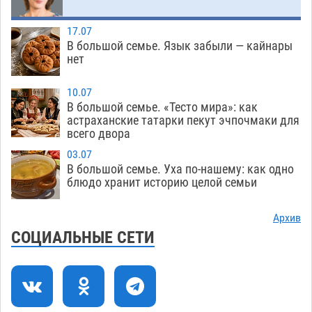
В Астрахани впервые открыли смену по
18:57
теории игр
06.08
391
17.07
В большой семье. Язык забыли — кайнары
В пятницу без электричества окажутся
18:23
нет
Астрахань, Ахтубинск и 6 поселений
06.08
406
10.07
В большой семье. «Тесто мира»: как
В астраханском поселке ведутся работы по
17:40
астраханские татарки пекут эчпочмаки для
всего двора
двум федеральным проектам
06.08
394
03.07
Модное дефиле собак и кошек пройдет в
16:59
В большой семье. Уха по-нашему: как одно
Астрахани
блюдо хранит историю целой семьи
06.08
430
Огромного сома вытащили из Волги на
16:36
Архив
набережной в Астрахани
06.08
532
СОЦИАЛЬНЫЕ СЕТИ
Предприниматели с рынка Жилгородок в
16:02
Астрахани продолжают не верить, что их
торговые точки снесут
06.08
513