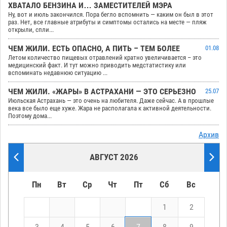
ХВАТАЛО БЕНЗИНА И… ЗАМЕСТИТЕЛЕЙ МЭРА
Ну, вот и июль закончился. Пора бегло вспомнить — каким он был в этот
раз. Нет, все главные атрибуты и симптомы остались на месте — пляж
открыли, спли...
ЧЕМ ЖИЛИ. ЕСТЬ ОПАСНО, А ПИТЬ – ТЕМ БОЛЕЕ
01.08
Летом количество пищевых отравлений кратно увеличивается – это
медицинский факт. И тут можно приводить медстатистику или
вспоминать недавнюю ситуацию ...
ЧЕМ ЖИЛИ. «ЖАРЫ» В АСТРАХАНИ — ЭТО СЕРЬЕЗНО
25.07
Июльская Астрахань — это очень на любителя. Даже сейчас. А в прошлые
века все было еще хуже. Жара не располагала к активной деятельности.
Поэтому дома...
Архив
АВГУСТ 2026
Пн
Вт
Ср
Чт
Пт
Сб
Вс
1
2
3
4
5
6
7
8
9