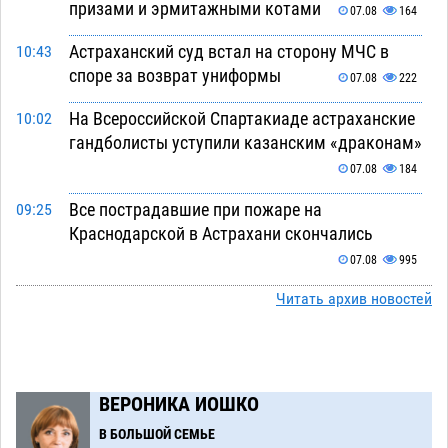
призами и эрмитажными котами
07.08
164
Астраханский суд встал на сторону МЧС в
10:43
споре за возврат униформы
07.08
222
На Всероссийской Спартакиаде астраханские
10:02
гандболисты уступили казанским «драконам»
07.08
184
Все пострадавшие при пожаре на
09:25
Краснодарской в Астрахани скончались
07.08
995
Астраханский суд оценил четыре удара по
Читать архив новостей
08:47
голове полицейского в сто тысяч рублей
07.08
253
Завтра астраханская жара вновь приблизится
19:36
ВЕРОНИКА ИОШКО
к 40-градусному пределу
06.08
424
В БОЛЬШОЙ СЕМЬЕ