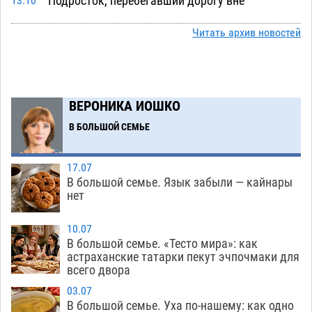
Подросток, перебегавший дорогу вне
13:10
перехода, попал под колеса авто в Астрахани
Читать архив новостей
08.08
526
Астраханский следком помог подростку
12:02
получить зарплату за честный труд
08.08
343
ВЕРОНИКА ИОШКО
Фаворитская ноша: астраханские
10:51
В БОЛЬШОЙ СЕМЬЕ
гандболисты крупно проиграли пермякам
08.08
316
17.07
В большой семье. Язык забыли — кайнары
Лидеры чеченской диаспоры в Астрахани
09:00
нет
осудили выходку молодого лихача с улицы
Никольской
08.08
730
10.07
В большой семье. «Тесто мира»: как
Завтра астраханцы проведут день в режиме
18:00
астраханские татарки пекут эчпочмаки для
всего двора
экстремальной температурной нагрузки
07.08
719
03.07
В большой семье. Уха по-нашему: как одно