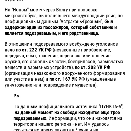
На "Новом" мосту через Волгу при проверке
микроавтобуса, выполнявшего междугородний рейс, по
неофициальным данным "Астрахань-Грозный",
был
задержан один из пассажиров, который собственно и
является подозревамым, и его родственница.
В отношении подозреваемого возбуждено уголовное
дело
по ст. 222 УК РФ
(незаконные приобретение,
передача, сбыт, хранение, перевозка или ношение
оружия, его основных частей, боеприпасов, взрывчатых
веществ и взрывных устройств),
по ст. 208 УК РФ
(организация незаконного вооруженного формирования
или участие в нем) и
по ст. 167 УК РФ
(умышленные
уничтожение или повреждение имущества).
P.s.
По данным неофициального источника "ПУНКТА-А",
на данный момент на свободе находится еще трое
подозреваемых
. Информации, что они находятся на
территории нашего региона - нет. Им удалось
скрыться во время захвата в Чечне и на