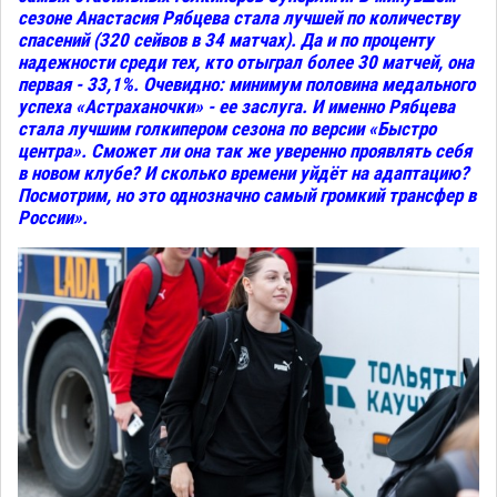
сезоне Анастасия Рябцева стала лучшей по количеству
спасений (320 сейвов в 34 матчах). Да и по проценту
надежности среди тех, кто отыграл более 30 матчей, она
первая - 33,1%. Очевидно: минимум половина медального
успеха «Астраханочки» - ее заслуга. И именно Рябцева
стала лучшим голкипером сезона по версии «Быстро
центра». Сможет ли она так же уверенно проявлять себя
в новом клубе? И сколько времени уйдёт на адаптацию?
Посмотрим, но это однозначно самый громкий трансфер в
России».