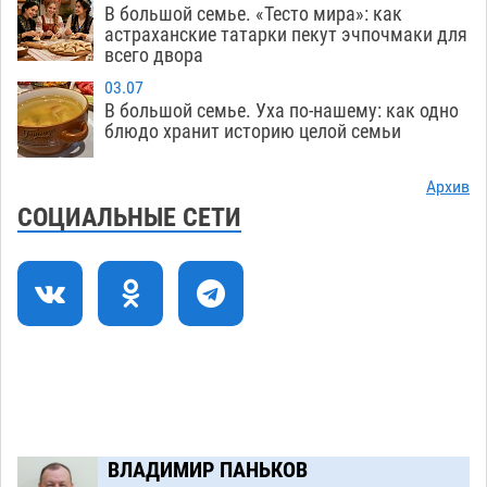
В большой семье. «Тесто мира»: как
Огромного сома вытащили из Волги на
16:36
астраханские татарки пекут эчпочмаки для
всего двора
набережной в Астрахани
06.08
515
03.07
Предприниматели с рынка Жилгородок в
16:02
В большой семье. Уха по-нашему: как одно
Астрахани продолжают не верить, что их
блюдо хранит историю целой семьи
торговые точки снесут
06.08
480
Архив
Ящерицу из астраханской пустыни поместили
15:22
СОЦИАЛЬНЫЕ СЕТИ
на новой серебряной монете Банка России
06.08
358
Буддийские святыни из Астрахани выставили
14:35
в музее Пушкина в Москве
06.08
344
Мэрия Астрахани переводит городские
13:50
зеленые зоны на автоматический полив
06.08
337
ВЛАДИМИР ПАНЬКОВ
Загрузить еще