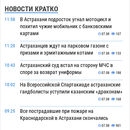
НОВОСТИ КРАТКО
В Астрахани подросток угнал мотоцикл и
11:58
похитил чужие мобильник с банковскими
картами
07.08
107
Астраханцев ждут на парковом газоне с
11:20
призами и эрмитажными котами
07.08
133
Астраханский суд встал на сторону МЧС в
10:43
споре за возврат униформы
07.08
188
На Всероссийской Спартакиаде астраханские
10:02
гандболисты уступили казанским «драконам»
07.08
168
Все пострадавшие при пожаре на
09:25
Краснодарской в Астрахани скончались
07.08
901