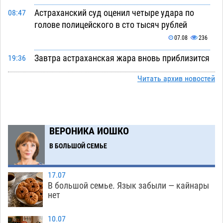
Астраханский суд оценил четыре удара по
08:47
голове полицейского в сто тысяч рублей
07.08
236
Завтра астраханская жара вновь приблизится
19:36
к 40-градусному пределу
06.08
409
Читать архив новостей
В Астрахани впервые открыли смену по
18:57
теории игр
06.08
383
В пятницу без электричества окажутся
18:23
ВЕРОНИКА ИОШКО
Астрахань, Ахтубинск и 6 поселений
В БОЛЬШОЙ СЕМЬЕ
06.08
395
В астраханском поселке ведутся работы по
17:40
17.07
двум федеральным проектам
06.08
386
В большой семье. Язык забыли — кайнары
нет
Модное дефиле собак и кошек пройдет в
16:59
Астрахани
06.08
400
10.07