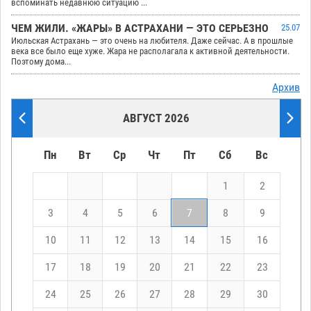
вспоминать недавнюю ситуацию ...
ЧЕМ ЖИЛИ. «ЖАРЫ» В АСТРАХАНИ — ЭТО СЕРЬЕЗНО
25.07
Июльская Астрахань — это очень на любителя. Даже сейчас. А в прошлые
века все было еще хуже. Жара не располагала к активной деятельности.
Поэтому дома...
Архив
АВГУСТ 2026
Пн
Вт
Ср
Чт
Пт
Сб
Вс
1
2
3
4
5
6
7
8
9
10
11
12
13
14
15
16
17
18
19
20
21
22
23
24
25
26
27
28
29
30