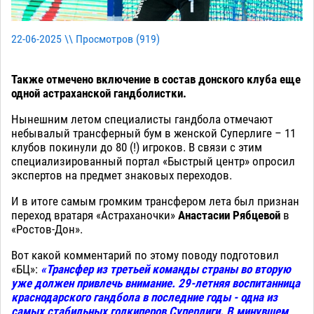
22-06-2025 \\ Просмотров (
919
)
Также отмечено включение в состав донского клуба еще
одной астраханской гандболистки.
Нынешним летом специалисты гандбола отмечают
небывалый трансферный бум в женской Суперлиге – 11
клубов покинули до 80 (!) игроков. В связи с этим
специализированный портал «Быстрый центр» опросил
экспертов на предмет знаковых переходов.
И в итоге самым громким трансфером лета был признан
переход вратаря «Астраханочки»
Анастасии Рябцевой
в
«Ростов-Дон».
Вот какой комментарий по этому поводу подготовил
«БЦ»:
«Трансфер из третьей команды страны во вторую
уже должен привлечь внимание. 29-летняя воспитанница
краснодарского гандбола в последние годы - одна из
самых стабильных голкиперов Суперлиги. В минувшем