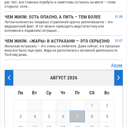
раз. Нет, все главные атрибуты и симптомы остались на месте — пляж
открыли, спли...
ЧЕМ ЖИЛИ. ЕСТЬ ОПАСНО, А ПИТЬ – ТЕМ БОЛЕЕ
01.08
Летом количество пищевых отравлений кратно увеличивается – это
медицинский факт. И тут можно приводить медстатистику или
вспоминать недавнюю ситуацию ...
ЧЕМ ЖИЛИ. «ЖАРЫ» В АСТРАХАНИ — ЭТО СЕРЬЕЗНО
25.07
Июльская Астрахань — это очень на любителя. Даже сейчас. А в прошлые
века все было еще хуже. Жара не располагала к активной деятельности.
Поэтому дома...
Архив
АВГУСТ 2026
Пн
Вт
Ср
Чт
Пт
Сб
Вс
1
2
3
4
5
6
7
8
9