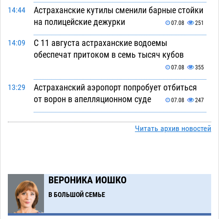
Астраханские кутилы сменили барные стойки
14:44
на полицейские дежурки
07.08
251
С 11 августа астраханские водоемы
14:09
обеспечат притоком в семь тысяч кубов
07.08
355
Астраханский аэропорт попробует отбиться
13:29
от ворон в апелляционном суде
07.08
247
Астраханские археологи откопали древнюю
12:53
Читать архив новостей
помойку
07.08
453
В Астрахани подросток угнал мотоцикл и
11:58
похитил чужие мобильник с банковскими
картами
ВЕРОНИКА ИОШКО
07.08
262
В БОЛЬШОЙ СЕМЬЕ
Астраханцев ждут на парковом газоне с
11:20
призами и эрмитажными котами
07.08
227