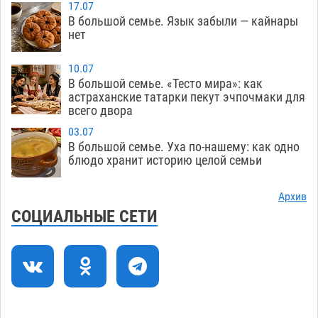
17.07
Астраханский суд встал на сторону МЧС в
10:43
В большой семье. Язык забыли — кайнары
споре за возврат униформы
нет
07.08
312
На Всероссийской Спартакиаде астраханские
10:02
10.07
гандболисты уступили казанским «драконам»
В большой семье. «Тесто мира»: как
астраханские татарки пекут эчпочмаки для
07.08
230
всего двора
Все пострадавшие при пожаре на
09:25
03.07
Краснодарской в Астрахани скончались
В большой семье. Уха по-нашему: как одно
блюдо хранит историю целой семьи
07.08
1176
Астраханский суд оценил четыре удара по
08:47
Архив
голове полицейского в сто тысяч рублей
СОЦИАЛЬНЫЕ СЕТИ
07.08
313
Завтра астраханская жара вновь приблизится
19:36
к 40-градусному пределу
06.08
462
В Астрахани впервые открыли смену по
18:57