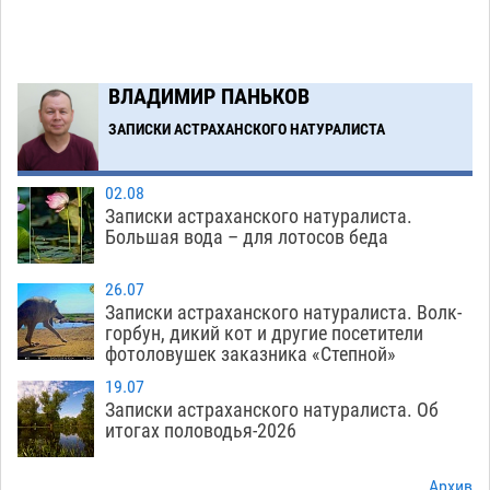
теории игр
06.08
424
В пятницу без электричества окажутся
18:23
Астрахань, Ахтубинск и 6 поселений
ВЛАДИМИР ПАНЬКОВ
06.08
439
ЗАПИСКИ АСТРАХАНСКОГО НАТУРАЛИСТА
Загрузить еще
02.08
Записки астраханского натуралиста.
Большая вода – для лотосов беда
26.07
Записки астраханского натуралиста. Волк-
горбун, дикий кот и другие посетители
фотоловушек заказника «Степной»
19.07
Записки астраханского натуралиста. Об
итогах половодья-2026
Архив