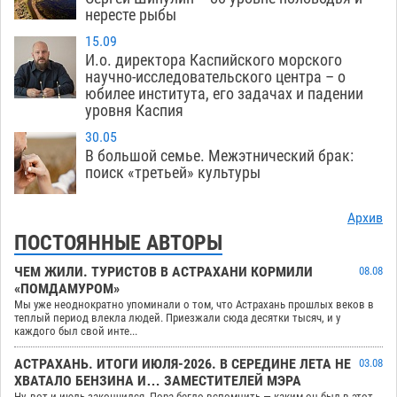
нересте рыбы
15.09
И.о. директора Каспийского морского
научно-исследовательского центра – о
юбилее института, его задачах и падении
уровня Каспия
30.05
В большой семье. Межэтнический брак:
поиск «третьей» культуры
Архив
ПОСТОЯННЫЕ АВТОРЫ
ЧЕМ ЖИЛИ. ТУРИСТОВ В АСТРАХАНИ КОРМИЛИ
08.08
«ПОМДАМУРОМ»
Мы уже неоднократно упоминали о том, что Астрахань прошлых веков в
теплый период влекла людей. Приезжали сюда десятки тысяч, и у
каждого был свой инте...
АСТРАХАНЬ. ИТОГИ ИЮЛЯ-2026. В СЕРЕДИНЕ ЛЕТА НЕ
03.08
ХВАТАЛО БЕНЗИНА И… ЗАМЕСТИТЕЛЕЙ МЭРА
Ну, вот и июль закончился. Пора бегло вспомнить — каким он был в этот