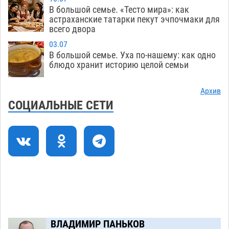
гандболисты крупно проиграли пермякам
В большой семье. «Тесто мира»: как
астраханские татарки пекут эчпочмаки для
08.08
416
всего двора
Лидеры чеченской диаспоры в Астрахани
09:00
03.07
осудили выходку молодого лихача с улицы
В большой семье. Уха по-нашему: как одно
Никольской
блюдо хранит историю целой семьи
08.08
899
Завтра астраханцы проведут день в режиме
18:00
Архив
экстремальной температурной нагрузки
СОЦИАЛЬНЫЕ СЕТИ
07.08
823
Астраханский котлован с мусором угрожает
17:09
плодородию Харабалинского района
07.08
644
Игорь Редькин проинспектировал
16:24
коммунальную готовность астраханского
земельного массива для льготников
07.08
660
ВЛАДИМИР ПАНЬКОВ