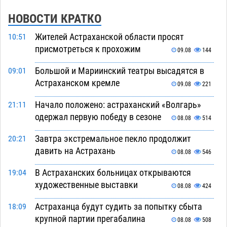
НОВОСТИ КРАТКО
Жителей Астраханской области просят
10:51
присмотреться к прохожим
09.08
144
Большой и Мариинский театры высадятся в
09:01
Астраханском кремле
09.08
221
Начало положено: астраханский «Волгарь»
21:11
одержал первую победу в сезоне
08.08
514
Завтра экстремальное пекло продолжит
20:21
давить на Астрахань
08.08
546
В Астраханских больницах открываются
19:04
художественные выставки
08.08
424
Астраханца будут судить за попытку сбыта
18:09
крупной партии прегабалина
08.08
508