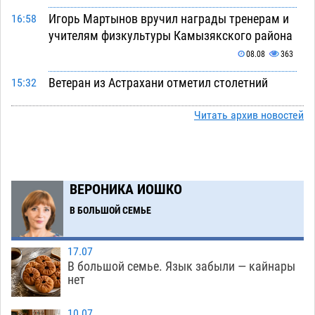
Игорь Мартынов вручил награды тренерам и
16:58
учителям физкультуры Камызякского района
08.08
363
Ветеран из Астрахани отметил столетний
15:32
юбилей
08.08
575
Читать архив новостей
Погибший на Донбассе волонтер из Астрахани
14:19
стал героем мурала
08.08
543
Подросток, перебегавший дорогу вне
13:10
ВЕРОНИКА ИОШКО
перехода, попал под колеса авто в Астрахани
В БОЛЬШОЙ СЕМЬЕ
08.08
664
Астраханский следком помог подростку
12:02
17.07
получить зарплату за честный труд
В большой семье. Язык забыли — кайнары
08.08
448
нет
Фаворитская ноша: астраханские
10:51
10.07