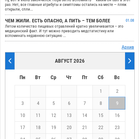
раз. Нет, все главные атрибуты и симптомы остались на месте — пляж
открыли, спли...
ЧЕМ ЖИЛИ. ЕСТЬ ОПАСНО, А ПИТЬ – ТЕМ БОЛЕЕ
01.08
Летом количество пищевых отравлений кратно увеличивается – это
медицинский факт. И тут можно приводить медстатистику или
вспоминать недавнюю ситуацию ...
Архив
АВГУСТ 2026
Пн
Вт
Ср
Чт
Пт
Сб
Вс
1
2
3
4
5
6
7
8
9
10
11
12
13
14
15
16
17
18
19
20
21
22
23