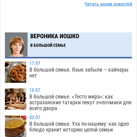
Читать архив новостей
Ветеран из Астрахани отметил столетний
15:32
юбилей
08.08
588
Погибший на Донбассе волонтер из Астрахани
14:19
ВЕРОНИКА ИОШКО
стал героем мурала
08.08
553
В БОЛЬШОЙ СЕМЬЕ
Подросток, перебегавший дорогу вне
13:10
перехода, попал под колеса авто в Астрахани
17.07
08.08
679
В большой семье. Язык забыли — кайнары
нет
Астраханский следком помог подростку
12:02
получить зарплату за честный труд
10.07
08.08
458
В большой семье. «Тесто мира»: как
астраханские татарки пекут эчпочмаки для
Фаворитская ноша: астраханские
10:51
всего двора
гандболисты крупно проиграли пермякам
03.07
08.08
426
В большой семье. Уха по-нашему: как одно
блюдо хранит историю целой семьи
Лидеры чеченской диаспоры в Астрахани
09:00