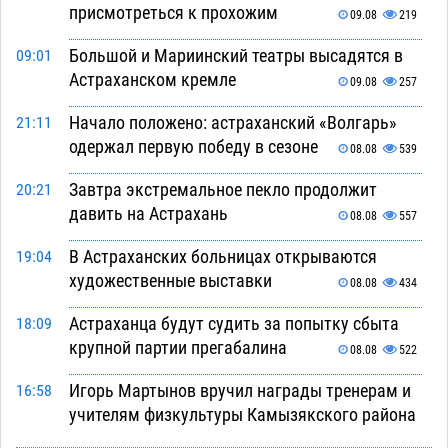
присмотреться к прохожим
09.08
219
Большой и Мариинский театры высадятся в
09:01
Астраханском кремле
09.08
257
Начало положено: астраханский «Волгарь»
21:11
одержал первую победу в сезоне
08.08
539
Завтра экстремальное пекло продолжит
20:21
давить на Астрахань
08.08
557
В Астраханских больницах открываются
19:04
художественные выставки
08.08
434
Астраханца будут судить за попытку сбыта
18:09
крупной партии прегабалина
08.08
522
Игорь Мартынов вручил награды тренерам и
16:58
учителям физкультуры Камызякского района
08.08
375