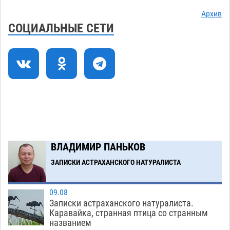
осудили выходку молодого лихача с улицы
Архив
Никольской
08.08
909
СОЦИАЛЬНЫЕ СЕТИ
Завтра астраханцы проведут день в режиме
18:00
экстремальной температурной нагрузки
07.08
831
Астраханский котлован с мусором угрожает
17:09
плодородию Харабалинского района
07.08
650
Загрузить еще
ВЛАДИМИР ПАНЬКОВ
ЗАПИСКИ АСТРАХАНСКОГО НАТУРАЛИСТА
09.08
Записки астраханского натуралиста.
Каравайка, странная птица со странным
названием