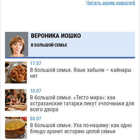
Читать архив новостей
Тяга к сверхскоростям обошлась
15:28
астраханской логистической компании в 400
тысяч рублей
07.08
488
Астраханские кутилы сменили барные стойки
14:44
ВЕРОНИКА ИОШКО
на полицейские дежурки
07.08
496
В БОЛЬШОЙ СЕМЬЕ
С 11 августа астраханские водоемы
14:09
обеспечат притоком в семь тысяч кубов
17.07
В большой семье. Язык забыли — кайнары
07.08
1164
нет
Астраханский аэропорт попробует отбиться
13:29
от ворон в апелляционном суде
10.07
07.08
499
В большой семье. «Тесто мира»: как
астраханские татарки пекут эчпочмаки для
Астраханские археологи откопали древнюю
12:53
всего двора
помойку
07.08
675
03.07
В Астрахани подросток угнал мотоцикл и
11:58
В большой семье. Уха по-нашему: как одно
блюдо хранит историю целой семьи
похитил чужие мобильник с банковскими
картами