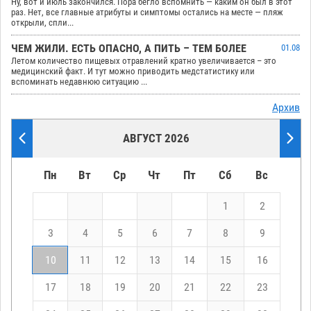
Ну, вот и июль закончился. Пора бегло вспомнить — каким он был в этот
раз. Нет, все главные атрибуты и симптомы остались на месте — пляж
открыли, спли...
ЧЕМ ЖИЛИ. ЕСТЬ ОПАСНО, А ПИТЬ – ТЕМ БОЛЕЕ
01.08
Летом количество пищевых отравлений кратно увеличивается – это
медицинский факт. И тут можно приводить медстатистику или
вспоминать недавнюю ситуацию ...
Архив
АВГУСТ 2026
Пн
Вт
Ср
Чт
Пт
Сб
Вс
1
2
3
4
5
6
7
8
9
10
11
12
13
14
15
16
17
18
19
20
21
22
23