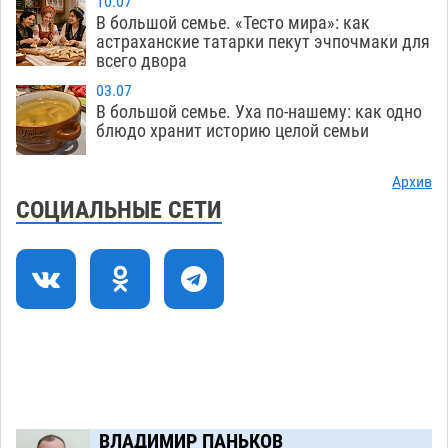
10.07
воды до двадцатого августа
09.08
1697
В большой семье. «Тесто мира»: как
астраханские татарки пекут эчпочмаки для
Жителей Астраханской области просят
10:51
всего двора
присмотреться к прохожим
09.08
786
03.07
В большой семье. Уха по-нашему: как одно
Большой и Мариинский театры высадятся в
09:01
блюдо хранит историю целой семьи
Астраханском кремле
09.08
1360
Архив
Начало положено: астраханский «Волгарь»
21:11
СОЦИАЛЬНЫЕ СЕТИ
одержал первую победу в сезоне
08.08
776
Завтра экстремальное пекло продолжит
20:21
давить на Астрахань
08.08
807
Загрузить еще
ВЛАДИМИР ПАНЬКОВ