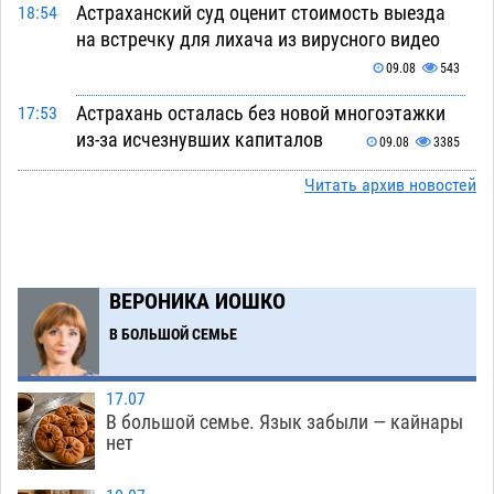
Астраханский суд оценит стоимость выезда
18:54
на встречку для лихача из вирусного видео
09.08
543
Астрахань осталась без новой многоэтажки
17:53
из-за исчезнувших капиталов
09.08
3385
Астраханский рынок труда оценил сварщиков
Читать архив новостей
16:58
дороже инженеров
09.08
548
В день арбуза гуляющих астраханцев ждет
15:25
безалкогольная набережная
09.08
482
ВЕРОНИКА ИОШКО
Поездка в автобусе загнала жительницу
14:12
В БОЛЬШОЙ СЕМЬЕ
Астрахани в кредитную яму
09.08
1096
17.07
Астраханцев зовут смотреть на падающие
13:08
В большой семье. Язык забыли — кайнары
звезды и загадывать желания
09.08
442
нет
Тысячи астраханцев останутся без горячей
12:03