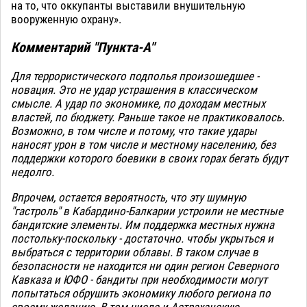
на то, что оккупанты выставили внушительную
вооруженную охрану».
Комментарий "Пункта-А"
Для террористического подполья произошедшее -
новация. Это не удар устрашения в классическом
смысле. А удар по экономике, по доходам местных
властей, по бюджету. Раньше такое не практиковалось.
Возможно, в том числе и потому, что такие удары
наносят урон в том числе и местному населению, без
поддержки которого боевики в своих горах бегать будут
недолго.
Впрочем, остается вероятность, что эту шумную
"гастроль" в Кабардино-Балкарии устроили не местные
бандитские элементы. Им поддержка местных нужна
постольку-поскольку - достаточно. чтобы укрыться и
выбраться с территории облавы. В таком случае в
безопасности не находится ни один регион Северного
Кавказа и ЮФО - бандиты при необходимости могут
попытаться обрушить экономику любого региона по
своему желанию. В том числе и Астраханскую