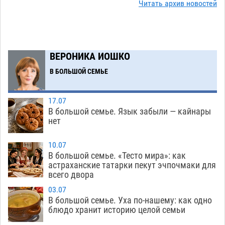
Читать архив новостей
Астраханский аэропорт попробует отбиться
13:29
от ворон в апелляционном суде
07.08
329
Астраханские археологи откопали древнюю
12:53
помойку
ВЕРОНИКА ИОШКО
07.08
521
В БОЛЬШОЙ СЕМЬЕ
В Астрахани подросток угнал мотоцикл и
11:58
похитил чужие мобильник с банковскими
картами
07.08
311
17.07
В большой семье. Язык забыли — кайнары
Астраханцев ждут на парковом газоне с
11:20
нет
призами и эрмитажными котами
07.08
271
10.07
Астраханский суд встал на сторону МЧС в
10:43
В большой семье. «Тесто мира»: как
астраханские татарки пекут эчпочмаки для
споре за возврат униформы
07.08
356
всего двора
На Всероссийской Спартакиаде астраханские
10:02
03.07
гандболисты уступили казанским «драконам»
В большой семье. Уха по-нашему: как одно
блюдо хранит историю целой семьи
07.08
263