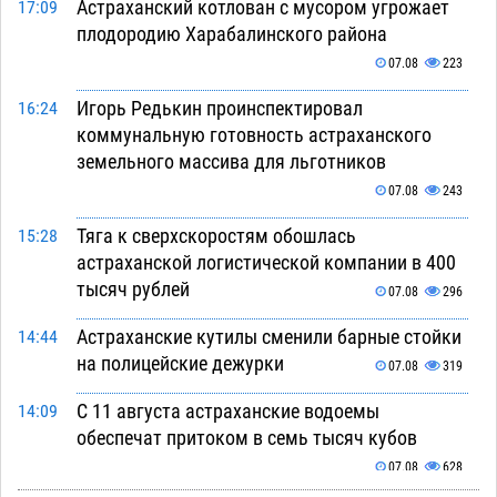
Астраханский котлован с мусором угрожает
17:09
плодородию Харабалинского района
07.08
223
Игорь Редькин проинспектировал
16:24
коммунальную готовность астраханского
земельного массива для льготников
07.08
243
Тяга к сверхскоростям обошлась
15:28
астраханской логистической компании в 400
тысяч рублей
07.08
296
Астраханские кутилы сменили барные стойки
14:44
на полицейские дежурки
07.08
319
С 11 августа астраханские водоемы
14:09
обеспечат притоком в семь тысяч кубов
07.08
628