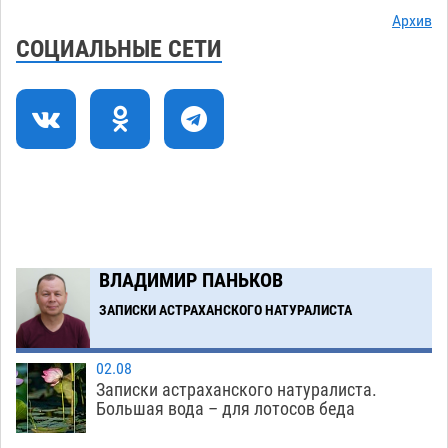
Все пострадавшие при пожаре на
09:25
Архив
Краснодарской в Астрахани скончались
СОЦИАЛЬНЫЕ СЕТИ
07.08
1273
Астраханский суд оценил четыре удара по
08:47
голове полицейского в сто тысяч рублей
07.08
355
Завтра астраханская жара вновь приблизится
19:36
к 40-градусному пределу
06.08
500
В Астрахани впервые открыли смену по
18:57
ВЛАДИМИР ПАНЬКОВ
теории игр
06.08
452
ЗАПИСКИ АСТРАХАНСКОГО НАТУРАЛИСТА
Загрузить еще
02.08
Записки астраханского натуралиста.
Большая вода – для лотосов беда