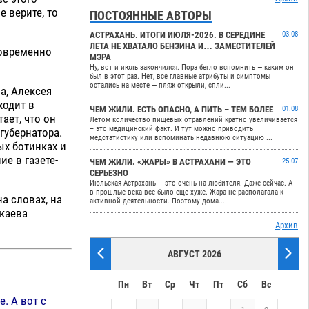
 верите, то
ПОСТОЯННЫЕ АВТОРЫ
АСТРАХАНЬ. ИТОГИ ИЮЛЯ-2026. В СЕРЕДИНЕ
03.08
ЛЕТА НЕ ХВАТАЛО БЕНЗИНА И… ЗАМЕСТИТЕЛЕЙ
новременно
МЭРА
Ну, вот и июль закончился. Пора бегло вспомнить — каким он
был в этот раз. Нет, все главные атрибуты и симптомы
остались на месте — пляж открыли, спли...
а, Алексея
ходит в
ЧЕМ ЖИЛИ. ЕСТЬ ОПАСНО, А ПИТЬ – ТЕМ БОЛЕЕ
01.08
ает, что он
Летом количество пищевых отравлений кратно увеличивается
– это медицинский факт. И тут можно приводить
губернатора.
медстатистику или вспоминать недавнюю ситуацию ...
ых ботинках и
е в газете-
ЧЕМ ЖИЛИ. «ЖАРЫ» В АСТРАХАНИ — ЭТО
25.07
СЕРЬЕЗНО
Июльская Астрахань — это очень на любителя. Даже сейчас. А
в прошлые века все было еще хуже. Жара не располагала к
а словах, на
активной деятельности. Поэтому дома...
укаева
Архив
АВГУСТ 2026
Пн
Вт
Ср
Чт
Пт
Сб
Вс
е. А вот с