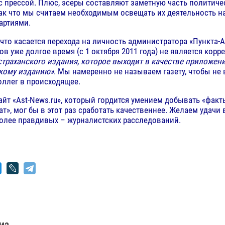
с прессой. Плюс, эсеры составляют заметную часть политич
так что мы считаем необходимым освещать их деятельность н
артиями.
, что касается перехода на личность администратора «Пункта-А
в уже долгое время (с 1 октября 2011 года) не является кор
страханского издания, которое выходит в качестве приложени
скому изданию»
. Мы намеренно не называем газету, чтобы не
ллег в происходящее.
айт «Ast-News.ru», который гордится умением добывать «факт
т», мог бы в этот раз сработать качественнее. Желаем удачи
олее правдивых – журналистских расследований.