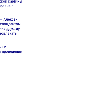
еской картины
аравне с
». Алексей
респондентом
я к другому
 вовлекать
ы» и
 в проведении