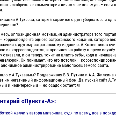
ровать скабрезные комментарии лично я не возьмусь – если не
и.
тивация А.Тукаева, который кормится с рук губернатора и од
перников?
имеру, оппозиционная мотивация администратора того портал
 корреспондента одного астраханского издания, которое вы
ожения к другому астраханскому изданию. А.Кожевников счит
ос из корреспондентов, и просился на работу в пресс-службу 
 отказали, и он теперь точит на власть зубы, ходя в нечищен
евелюрой. Он понимает, что его потолок – корреспондировани
 анонимное администрирование малопосещаемого сайта.
шло с А.Тукаевым? Поддерживая В.В. Путина и А.А. Жилкина н
ёт им негативный информационный фон. Да, пускай сайт А.Т
ый и неинтересный – но осадок остаётся!
нтарий «Пункта-А»:
боткой желчи у автора материала, судя по всему, все в порядк