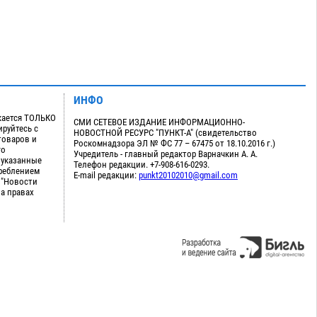
ИНФО
кается ТОЛЬКО
СМИ СЕТЕВОЕ ИЗДАНИЕ ИНФОРМАЦИОННО-
руйтесь с
НОВОСТНОЙ РЕСУРС "ПУНКТ-А" (свидетельство
товаров и
Роскомнадзора ЭЛ № ФС 77 – 67475 от 18.10.2016 г.)
го
Учредитель - главный редактор Варначкин А. А.
 указанные
Телефон редакции. +7-908-616-0293.
треблением
E-mail редакции:
punkt20102010@gmail.com
 "Новости
на правах