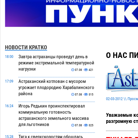
НОВОСТИ КРАТКО
О НАС 
Завтра астраханцы проведут день в
18:00
режиме экстремальной температурной
нагрузки
07.08
421
Астраханский котлован с мусором
17:09
угрожает плодородию Харабалинского
района
07.08
315
02-03-2012 \\ Прос
Игорь Редькин проинспектировал
16:24
коммунальную готовность
Уважаемые кол
астраханского земельного массива
разгромную с
для льготников
07.08
325
Тяга к сверхскоростям обошлась
15:28