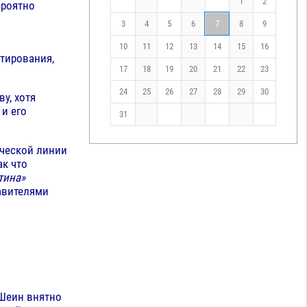
1
2
ероятно
3
4
5
6
7
8
9
10
11
12
13
14
15
16
нтирования,
17
18
19
20
21
22
23
24
25
26
27
28
29
30
у, хотя
и его
31
ической линии
ак что
тина»
авителями
 Шеин внятно