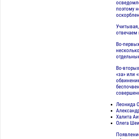
приблизится к 40-градусному пределу
осведомле
06.08
543
поэтому н
оскорбле
В Астрахани впервые открыли смену
18:57
по теории игр
Учитывая,
06.08
482
отвечаем 
Загрузить еще
Во-первых
несколько
отдельны
Во-вторых
«за» или 
обвинени
беспочвен
совершен
Леонида О
Александр
Халита Аи
Олега Шеи
Появление