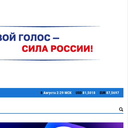
8
Августа
2:29 МСК
USD
81,5018
EUR
87,5697