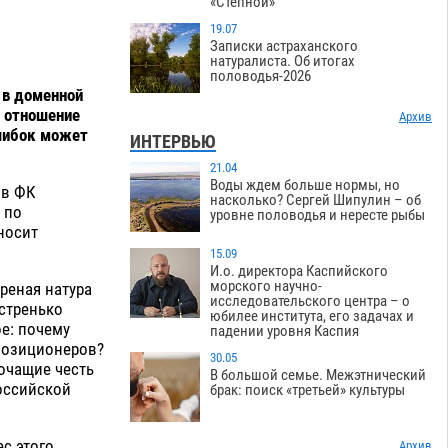
«Степной»
19.07
Записки астраханского
натуралиста. Об итогах
половодья-2026
 в доменной
и отношение
Архив
шибок может
ИНТЕРВЬЮ
21.04
Воды ждем больше нормы, но
 в ФК
насколько? Сергей Шипулин – об
 по
уровне половодья и нересте рыбы
зносит
15.09
И.о. директора Каспийского
морского научно-
реная натура
исследовательского центра – о
ыстренько
юбилее института, его задачах и
ое: почему
падении уровня Каспия
позиционеров?
30.05
очащие честь
В большой семье. Межэтнический
Российской
брак: поиск «третьей» культуры
с этого
Архив