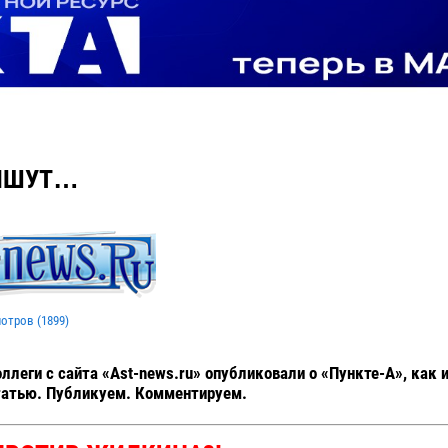
ПИШУТ…
мотров (
1899
)
леги с сайта «Ast-news.ru» опубликовали о «Пункте-А», как 
татью. Публикуем. Комментируем.