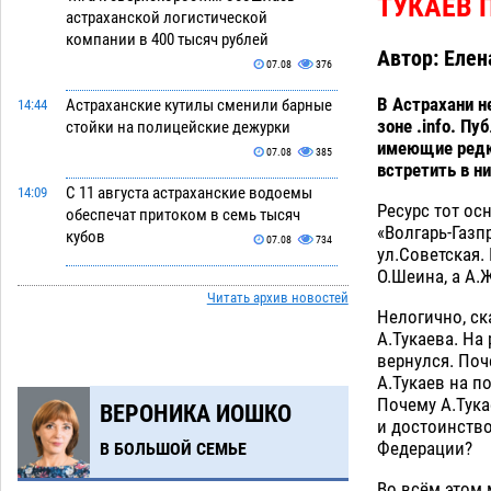
ТУКАЕВ 
астраханской логистической
компании в 400 тысяч рублей
Автор: Еле
07.08
376
В Астрахани н
Астраханские кутилы сменили барные
14:44
зоне .info. П
стойки на полицейские дежурки
имеющие редк
07.08
385
встретить в н
С 11 августа астраханские водоемы
14:09
Ресурс тот ос
обеспечат притоком в семь тысяч
«Волгарь-Газп
кубов
07.08
734
ул.Советская.
О.Шеина, а А.
Астраханский аэропорт попробует
13:29
Читать архив новостей
отбиться от ворон в апелляционном
Нелогично, ск
суде
07.08
400
А.Тукаева. На
вернулся. Поч
Астраханские археологи откопали
12:53
А.Тукаев на п
древнюю помойку
07.08
587
Почему А.Тука
ВЕРОНИКА ИОШКО
и достоинство
В Астрахани подросток угнал
11:58
Федерации?
В БОЛЬШОЙ СЕМЬЕ
мотоцикл и похитил чужие мобильник
с банковскими картами
07.08
360
Во всём этом 