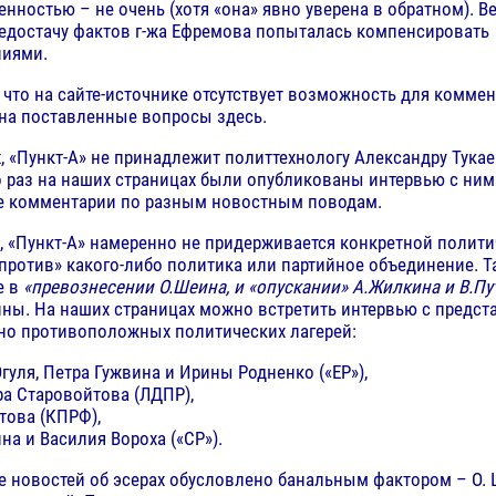
нностью – не очень (хотя «она» явно уверена в обратном). В
едостачу фактов г-жа Ефремова попыталась компенсировать
ниями.
 что на сайте-источнике отсутствует возможность для комме
на поставленные вопросы здесь.
, «Пункт-А» не принадлежит политтехнологу Александру Тукаев
 раз на наших страницах были опубликованы интервью с ним 
е комментарии по разным новостным поводам.
, «Пункт-А» намеренно не придерживается конкретной полит
«против» какого-либо политика или партийное объединение. Т
е в
«превознесении О.Шеина, и «опускании» А.Жилкина и В.Пу
ны. На наших страницах можно встретить интервью с предст
но противоположных политических лагерей:
гуля, Петра Гужвина и Ирины Родненко («ЕР»),
а Старовойтова (ЛДПР),
това (КПРФ),
на и Василия Вороха («СР»).
 новостей об эсерах обусловлено банальным фактором – О.