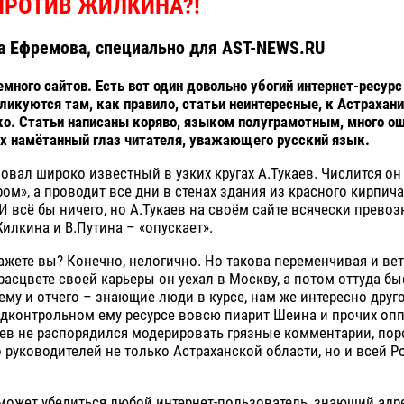
ПРОТИВ ЖИЛКИНА?!
на Ефремова, специально для AST-NEWS.RU
емного сайтов. Есть вот один довольно убогий интернет-ресурс
убликуются там, как правило, статьи неинтересные, к Астрахан
о. Статьи написаны коряво, языком полуграмотным, много о
их намётанный глаз читателя, уважающего русский язык.
новал широко известный в узких кругах А.Тукаев. Числится он
ром», а проводит все дни в стенах здания из красного кирпича
 И всё бы ничего, но А.Тукаев на своём сайте всячески прево
Жилкина и В.Путина – «опускает».
ажете вы? Конечно, нелогично. Но такова переменчивая и вет
 расцвете своей карьеры он уехал в Москву, а потом оттуда б
ему и отчего – знающие люди в курсе, нам же интересно друг
одконтрольном ему ресурсе вовсю пиарит Шеина и прочих оп
ев не распорядился модерировать грязные комментарии, пор
 руководителей не только Астраханской области, но и всей 
может убедиться любой интернет-пользователь, знающий адре