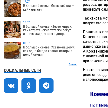
17.07
ресурса; цити
В большой семье. Язык забыли —
Астраханцев ждут на парковом газоне
11:20
проверьте сам
кайнары нет
с призами и эрмитажными котами
Так какова мо
07.08
319
пиарит его со
10.07
Астраханский суд встал на сторону
10:43
В большой семье. «Тесто мира»:
как астраханские татарки пекут
МЧС в споре за возврат униформы
Понятна, к пр
эчпочмаки для всего двора
Кожевникова –
07.08
439
качестве прил
03.07
На Всероссийской Спартакиаде
10:02
давно уже выр
В большой семье. Уха по-нашему:
астраханские гандболисты уступили
А.Кожевникову
как одно блюдо хранит историю
целой семьи
казанским «драконам»
с нечесаной ш
07.08
302
приложении и
Все пострадавшие при пожаре на
Архив
09:25
Но что произо
Краснодарской в Астрахани
СОЦИАЛЬНЫЕ СЕТИ
деле он созда
скончались
07.08
1486
малопосещаем
Астраханский суд оценил четыре удара
08:47
по голове полицейского в сто тысяч
Комме
рублей
07.08
400
Завтра астраханская жара вновь
19:36
Ну, с выра