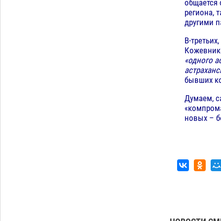
общается 
региона, 
другими п
В-третьих
Кожевнико
«одного а
астрахан
бывших ко
Думаем, с
«компрома
новых – б