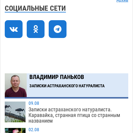
Архив
получить зарплату за честный труд
СОЦИАЛЬНЫЕ СЕТИ
08.08
498
Фаворитская ноша: астраханские
10:51
гандболисты крупно проиграли пермякам
08.08
455
Загрузить еще
ВЛАДИМИР ПАНЬКОВ
ЗАПИСКИ АСТРАХАНСКОГО НАТУРАЛИСТА
09.08
Записки астраханского натуралиста.
Каравайка, странная птица со странным
названием
02.08