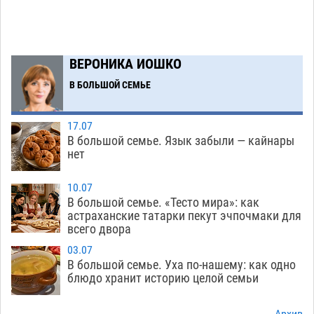
художественные выставки
08.08
486
Астраханца будут судить за попытку сбыта
18:09
крупной партии прегабалина
08.08
586
ВЕРОНИКА ИОШКО
Игорь Мартынов вручил награды тренерам и
16:58
В БОЛЬШОЙ СЕМЬЕ
учителям физкультуры Камызякского района
08.08
418
17.07
В большой семье. Язык забыли — кайнары
Ветеран из Астрахани отметил столетний
15:32
нет
юбилей
08.08
636
10.07
Погибший на Донбассе волонтер из Астрахани
14:19
В большой семье. «Тесто мира»: как
стал героем мурала
08.08
600
астраханские татарки пекут эчпочмаки для
всего двора
Подросток, перебегавший дорогу вне
13:10
03.07
перехода, попал под колеса авто в Астрахани
В большой семье. Уха по-нашему: как одно
08.08
730
блюдо хранит историю целой семьи
Астраханский следком помог подростку
12:02