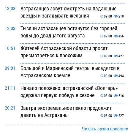
Астраханцев зовут смотреть на падающие
13:08
звезды и загадывать желания
09.08
210
Тысячи астраханцев останутся без горячей
12:03
воды до двадцатого августа
09.08
456
Жителей Астраханской области просят
10:51
присмотреться к прохожим
09.08
427
Большой и Мариинский театры высадятся в
09:01
Астраханском кремле
09.08
494
Начало положено: астраханский «Волгарь»
21:11
одержал первую победу в сезоне
08.08
616
Завтра экстремальное пекло продолжит
20:21
давить на Астрахань
08.08
627
В Астраханских больницах открываются
19:04
Читать архив новостей