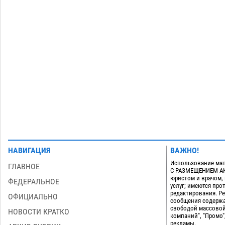
дали условные 1,5 года за найденные
200 г растения с наркотой
06.08
312
Загрузить еще
НАВИГАЦИЯ
ВАЖНО!
Использование мат
ГЛАВНОЕ
С РАЗМЕЩЕНИЕМ АКТ
юристом и врачом,
ФЕДЕРАЛЬНОЕ
услуг; имеются пр
редактирования. Ре
ОФИЦИАЛЬНО
сообщения содержа
свободой массовой
НОВОСТИ КРАТКО
компаний", "Промо"
рекламы.