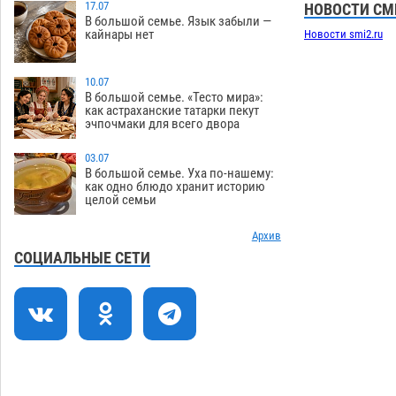
зеленые зоны на автоматический
17.07
НОВОСТИ СМ
В большой семье. Язык забыли —
полив
06.08
262
кайнары нет
Новости smi2.ru
Скончался второй ребенок после
13:13
пожара в Астрахани
10.07
06.08
647
В большой семье. «Тесто мира»:
как астраханские татарки пекут
Астраханские гандболисты с крупной
12:49
эчпочмаки для всего двора
победы стартовали на Всероссийской
Спартакиаде
06.08
312
03.07
В большой семье. Уха по-нашему:
В астраханском селе невестка
12:16
как одно блюдо хранит историю
целой семьи
изрешетила машину свекрови
06.08
464
Архив
Астраханские приставы выдворили 12
11:45
СОЦИАЛЬНЫЕ СЕТИ
нелегалов прямым рейсом из
Шереметьево
06.08
312
Как астраханцы назвали своих детей в
11:08
июле
06.08
328
В Астрахани несовершеннолетнему
10:30