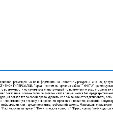
ериалов, размещенных на информационно-новостном ресурсе «ПУНКТ-А», допус
ИВНОЙ ГИПЕРСЫЛКИ. Перед чтением материалов сайта "ПУНКТ-А" проконсульти
 по возможности ознакомьтесь с инструкцией по применению всех упомянутых 
отивопоказания. Комментарии читателей сайта размещаются без предварительно
дакция оставляет за собой право удалить их с сайта или отредактировать, если
т ненормативную лексику, оскорбления, призывы к насилию, являются злоупо
 информации или нарушением иных требований закона. Материалы с плашками
, "Партнерский материал", "Политические новости", "Пресс - релиз" публикуются 