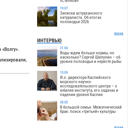
«Степной»
19.07
Записки астраханского
натуралиста. Об итогах
половодья-2026
Архив
ИНТЕРВЬЮ
21.04
 «Волгу».
Воды ждем больше нормы, но
насколько? Сергей Шипулин – об
тализировали,
уровне половодья и нересте рыбы
15.09
И.о. директора Каспийского
морского научно-
исследовательского центра – о
юбилее института, его задачах и
падении уровня Каспия
30.05
В большой семье. Межэтнический
брак: поиск «третьей» культуры
Архив