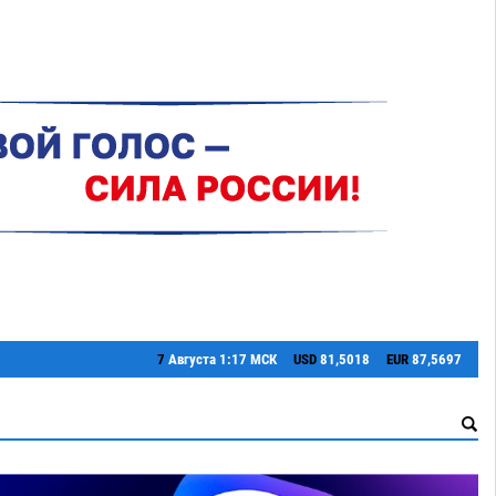
7
Августа
1:17 МСК
USD
81,5018
EUR
87,5697