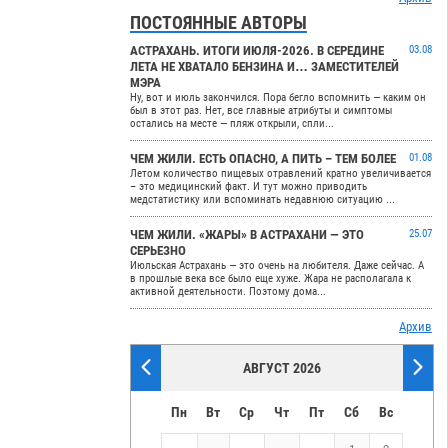
ПОСТОЯННЫЕ АВТОРЫ
АСТРАХАНЬ. ИТОГИ ИЮЛЯ-2026. В СЕРЕДИНЕ
03.08
ЛЕТА НЕ ХВАТАЛО БЕНЗИНА И… ЗАМЕСТИТЕЛЕЙ
МЭРА
Ну, вот и июль закончился. Пора бегло вспомнить — каким он
был в этот раз. Нет, все главные атрибуты и симптомы
остались на месте — пляж открыли, спли...
ЧЕМ ЖИЛИ. ЕСТЬ ОПАСНО, А ПИТЬ – ТЕМ БОЛЕЕ
01.08
Летом количество пищевых отравлений кратно увеличивается
– это медицинский факт. И тут можно приводить
медстатистику или вспоминать недавнюю ситуацию ...
ЧЕМ ЖИЛИ. «ЖАРЫ» В АСТРАХАНИ — ЭТО
25.07
СЕРЬЕЗНО
Июльская Астрахань — это очень на любителя. Даже сейчас. А
в прошлые века все было еще хуже. Жара не располагала к
активной деятельности. Поэтому дома...
Архив
АВГУСТ 2026
Пн
Вт
Ср
Чт
Пт
Сб
Вс