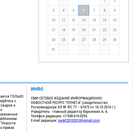
1
2
3
4
5
6
7
8
9
10
11
12
13
14
15
16
17
18
19
20
21
22
23
24
25
26
27
28
29
30
31
ИНФО
кается ТОЛЬКО
СМИ СЕТЕВОЕ ИЗДАНИЕ ИНФОРМАЦИОННО-
руйтесь с
НОВОСТНОЙ РЕСУРС "ПУНКТ-А" (свидетельство
товаров и
Роскомнадзора ЭЛ № ФС 77 – 67475 от 18.10.2016 г.)
го
Учредитель - главный редактор Варначкин А. А.
 указанные
Телефон редакции. +7-908-616-0293.
треблением
E-mail редакции:
punkt20102010@gmail.com
 "Новости
на правах