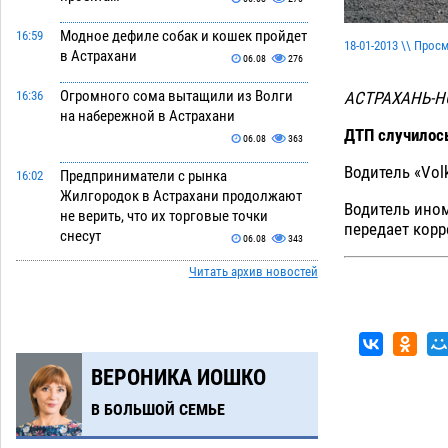
Модное дефиле собак и кошек пройдет
16:59
18-01-2013 \\ Прос
в Астрахани
06.08
276
Огромного сома вытащили из Волги
АСТРАХАНЬ-Н
16:36
на набережной в Астрахани
ДТП случилось
06.08
363
Водитель «Vol
Предприниматели с рынка
16:02
Жилгородок в Астрахани продолжают
Водитель ином
не верить, что их торговые точки
передает кор
снесут
06.08
343
Читать архив новостей
Ящерицу из астраханской пустыни
15:22
поместили на новой серебряной
монете Банка России
06.08
277
Буддийские святыни из Астрахани
14:35
ВЕРОНИКА ИОШКО
выставили в музее Пушкина в Москве
06.08
251
В БОЛЬШОЙ СЕМЬЕ
Мэрия Астрахани переводит городские
13:50