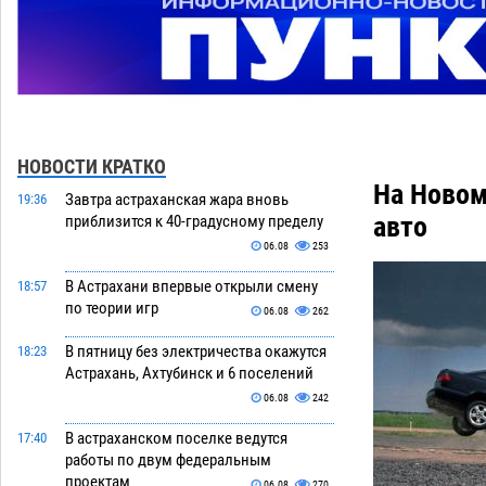
НОВОСТИ КРАТКО
На Новом
Завтра астраханская жара вновь
19:36
авто
приблизится к 40-градусному пределу
06.08
253
В Астрахани впервые открыли смену
18:57
по теории игр
06.08
262
В пятницу без электричества окажутся
18:23
Астрахань, Ахтубинск и 6 поселений
06.08
242
В астраханском поселке ведутся
17:40
работы по двум федеральным
проектам
06.08
270