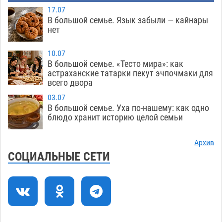
на новой серебряной монете Банка России
17.07
06.08
333
В большой семье. Язык забыли — кайнары
нет
Буддийские святыни из Астрахани выставили
14:35
в музее Пушкина в Москве
06.08
318
10.07
В большой семье. «Тесто мира»: как
Мэрия Астрахани переводит городские
13:50
астраханские татарки пекут эчпочмаки для
всего двора
зеленые зоны на автоматический полив
06.08
313
03.07
В большой семье. Уха по-нашему: как одно
Скончался второй ребенок после пожара в
13:13
блюдо хранит историю целой семьи
Астрахани
06.08
761
Архив
Астраханские гандболисты с крупной победы
12:49
СОЦИАЛЬНЫЕ СЕТИ
стартовали на Всероссийской Спартакиаде
06.08
363
В астраханском селе невестка изрешетила
12:16
машину свекрови
06.08
532