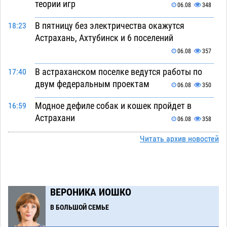
теории игр
06.08
348
В пятницу без электричества окажутся
18:23
Астрахань, Ахтубинск и 6 поселений
06.08
357
В астраханском поселке ведутся работы по
17:40
двум федеральным проектам
06.08
350
Модное дефиле собак и кошек пройдет в
16:59
Астрахани
06.08
358
Огромного сома вытащили из Волги на
Читать архив новостей
16:36
набережной в Астрахани
06.08
456
Предприниматели с рынка Жилгородок в
16:02
Астрахани продолжают не верить, что их
ВЕРОНИКА ИОШКО
торговые точки снесут
06.08
435
В БОЛЬШОЙ СЕМЬЕ
Ящерицу из астраханской пустыни поместили
15:22