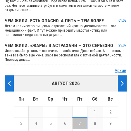
Ну, вот и июль закончился. Пора бегло вспомнить — каким он был в этот
раз. Нет, все главные атрибуты и симптомы остались на месте — пляж
открыли, спли...
ЧЕМ ЖИЛИ. ЕСТЬ ОПАСНО, А ПИТЬ – ТЕМ БОЛЕЕ
01.08
Летом количество пищевых отравлений кратно увеличивается – это
медицинский факт. И тут можно приводить медстатистику или
вспоминать недавнюю ситуацию ...
ЧЕМ ЖИЛИ. «ЖАРЫ» В АСТРАХАНИ — ЭТО СЕРЬЕЗНО
25.07
Июльская Астрахань — это очень на любителя. Даже сейчас. А в прошлые
века все было еще хуже. Жара не располагала к активной деятельности.
Поэтому дома...
Архив
АВГУСТ 2026
Пн
Вт
Ср
Чт
Пт
Сб
Вс
1
2
3
4
5
6
7
8
9