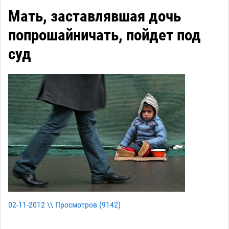
Мать, заставлявшая дочь
попрошайничать, пойдет под
суд
02-11-2012 \\ Просмотров (
9142
)