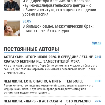
И.о. директора Каспийского морского
научно-исследовательского центра – о
юбилее института, его задачах и падении
уровня Каспия
30.05
В большой семье. Межэтнический брак:
поиск «третьей» культуры
Архив
ПОСТОЯННЫЕ АВТОРЫ
АСТРАХАНЬ. ИТОГИ ИЮЛЯ-2026. В СЕРЕДИНЕ ЛЕТА НЕ
03.08
ХВАТАЛО БЕНЗИНА И… ЗАМЕСТИТЕЛЕЙ МЭРА
Ну, вот и июль закончился. Пора бегло вспомнить — каким он был в этот
раз. Нет, все главные атрибуты и симптомы остались на месте — пляж
открыли, спли...
ЧЕМ ЖИЛИ. ЕСТЬ ОПАСНО, А ПИТЬ – ТЕМ БОЛЕЕ
01.08
Летом количество пищевых отравлений кратно увеличивается – это
медицинский факт. И тут можно приводить медстатистику или
вспоминать недавнюю ситуацию ...
ЧЕМ ЖИЛИ. «ЖАРЫ» В АСТРАХАНИ — ЭТО СЕРЬЕЗНО
25.07