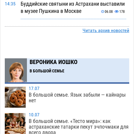
Буддийские святыни из Астрахани выставили
14:35
в музее Пушкина в Москве
06.08
178
Мэрия Астрахани переводит городские
13:50
зеленые зоны на автоматический полив
Читать архив новостей
06.08
184
Скончался второй ребенок после пожара в
13:13
Астрахани
06.08
486
ВЕРОНИКА ИОШКО
Астраханские гандболисты с крупной победы
12:49
В БОЛЬШОЙ СЕМЬЕ
стартовали на Всероссийской Спартакиаде
06.08
241
17.07
В большой семье. Язык забыли — кайнары
В астраханском селе невестка изрешетила
12:16
нет
машину свекрови
06.08
360
10.07
Астраханские приставы выдворили 12
11:45
В большой семье. «Тесто мира»: как
нелегалов прямым рейсом из Шереметьево
астраханские татарки пекут эчпочмаки для
всего двора
06.08
225