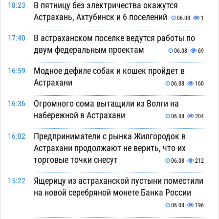
В пятницу без электричества окажутся
18:23
Астрахань, Ахтубинск и 6 поселений
06.08
1
В астраханском поселке ведутся работы по
17:40
двум федеральным проектам
06.08
69
Модное дефиле собак и кошек пройдет в
16:59
Астрахани
06.08
160
Огромного сома вытащили из Волги на
16:36
набережной в Астрахани
06.08
204
Предприниматели с рынка Жилгородок в
16:02
Астрахани продолжают не верить, что их
торговые точки снесут
06.08
212
Ящерицу из астраханской пустыни поместили
15:22
на новой серебряной монете Банка России
06.08
196