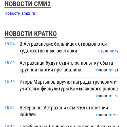
НОВОСТИ СМИ2
Новости smi2.ru
НОВОСТИ КРАТКО
В Астраханских больницах открываются
19:04
художественные выставки
08.08
42
Астраханца будут судить за попытку сбыта
18:09
крупной партии прегабалина
08.08
121
Игорь Мартынов вручил награды тренерам и
16:58
учителям физкультуры Камызякского района
08.08
162
Ветеран из Астрахани отметил столетний
15:32
юбилей
08.08
298
Погибший на Донбассе волонтер из Астрахани
14:19