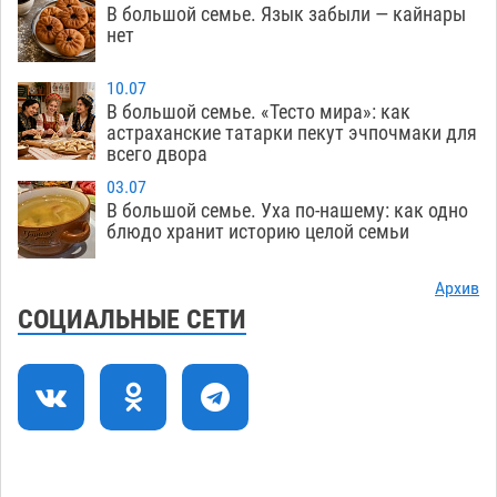
экстремальной температурной нагрузки
В большой семье. Язык забыли — кайнары
нет
07.08
674
Астраханский котлован с мусором угрожает
17:09
10.07
плодородию Харабалинского района
В большой семье. «Тесто мира»: как
астраханские татарки пекут эчпочмаки для
07.08
526
всего двора
Игорь Редькин проинспектировал
16:24
03.07
коммунальную готовность астраханского
В большой семье. Уха по-нашему: как одно
блюдо хранит историю целой семьи
земельного массива для льготников
07.08
523
Архив
Тяга к сверхскоростям обошлась
15:28
СОЦИАЛЬНЫЕ СЕТИ
астраханской логистической компании в 400
тысяч рублей
07.08
552
Астраханские кутилы сменили барные стойки
14:44
на полицейские дежурки
07.08
563
С 11 августа астраханские водоемы
14:09