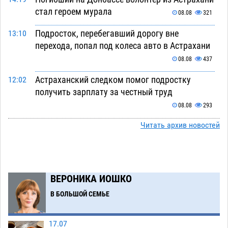
стал героем мурала
08.08
321
Подросток, перебегавший дорогу вне
13:10
перехода, попал под колеса авто в Астрахани
08.08
437
Астраханский следком помог подростку
12:02
получить зарплату за честный труд
08.08
293
Фаворитская ноша: астраханские
Читать архив новостей
10:51
гандболисты крупно проиграли пермякам
08.08
277
Лидеры чеченской диаспоры в Астрахани
09:00
ВЕРОНИКА ИОШКО
осудили выходку молодого лихача с улицы
В БОЛЬШОЙ СЕМЬЕ
Никольской
08.08
661
Завтра астраханцы проведут день в режиме
18:00
17.07