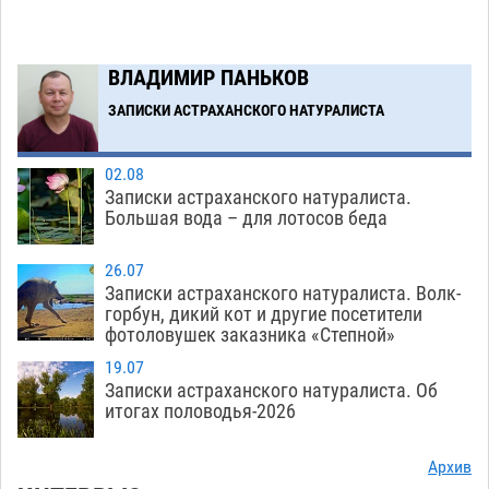
обеспечат притоком в семь тысяч кубов
07.08
1319
ВЛАДИМИР ПАНЬКОВ
Астраханский аэропорт попробует отбиться
13:29
от ворон в апелляционном суде
ЗАПИСКИ АСТРАХАНСКОГО НАТУРАЛИСТА
07.08
557
Загрузить еще
02.08
Записки астраханского натуралиста.
Большая вода – для лотосов беда
26.07
Записки астраханского натуралиста. Волк-
горбун, дикий кот и другие посетители
фотоловушек заказника «Степной»
19.07
Записки астраханского натуралиста. Об
итогах половодья-2026
Архив