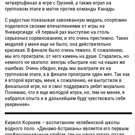
четвертьфинал в игре с Грузией, а также играл на
групповом этапе в матче против команды Канады.
С радостью показывая завоеванную медаль, спортсмен
поделился своими впечатлениями от игры на
Универсиаде: «Я первый раз выступаю на столь
серьезных соревнованиях, и это очень престижно. Таких
медалей у меня еще не было, она действительно
красивая. В финале было очень тяжело. К сожалению,
мы его проиграли, от чего камень на душе. Старались, но
немного не хватило: венгры обыграли нас на наших же
ошибках. Очень обидно, ведь мы выиграли их на
групповом этапе, а в финале проиграли один мяч. Так как
я второй вратарь, меня, к сожалению, не выпустили в
финальной игре, но я смог поддержать ребят морально.
Понимаю, что я еще молодой игрок, но, тем не менее, я
набрался опыта и в дальнейшем буду чувствовать себя
увереннее».
Кирилл Корнеев – воспитанник челябинской школы
водного поло. «Динамо-Астрахань» является его первым
профессиональным клубом, где он начал играть после