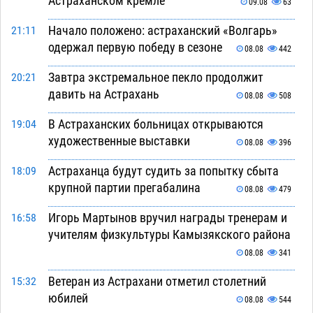
Астраханском кремле
09.08
63
Начало положено: астраханский «Волгарь»
21:11
одержал первую победу в сезоне
08.08
442
Завтра экстремальное пекло продолжит
20:21
давить на Астрахань
08.08
508
В Астраханских больницах открываются
19:04
художественные выставки
08.08
396
Астраханца будут судить за попытку сбыта
18:09
крупной партии прегабалина
08.08
479
Игорь Мартынов вручил награды тренерам и
16:58
учителям физкультуры Камызякского района
08.08
341
Ветеран из Астрахани отметил столетний
15:32
юбилей
08.08
544