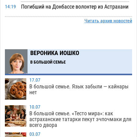
Погибший на Донбассе волонтер из Астрахани
14:19
стал героем мурала
08.08
517
Читать архив новостей
Подросток, перебегавший дорогу вне
13:10
перехода, попал под колеса авто в Астрахани
08.08
644
ВЕРОНИКА ИОШКО
Астраханский следком помог подростку
12:02
получить зарплату за честный труд
В БОЛЬШОЙ СЕМЬЕ
08.08
430
17.07
Фаворитская ноша: астраханские
10:51
В большой семье. Язык забыли — кайнары
гандболисты крупно проиграли пермякам
нет
08.08
397
10.07
Лидеры чеченской диаспоры в Астрахани
09:00
В большой семье. «Тесто мира»: как
осудили выходку молодого лихача с улицы
астраханские татарки пекут эчпочмаки для
всего двора
Никольской
08.08
868
03.07