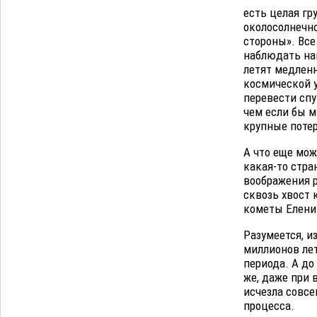
есть целая гр
околосолнечно
стороны». Все
наблюдать наш
летят медленн
космической 
перевести спу
чем если бы м
крупные потер
А что еще мож
какая-то стра
воображения р
сквозь хвост 
кометы Еленин
Разумеется, и
миллионов лет
периода. А до
же, даже при 
исчезла совсе
процесса.