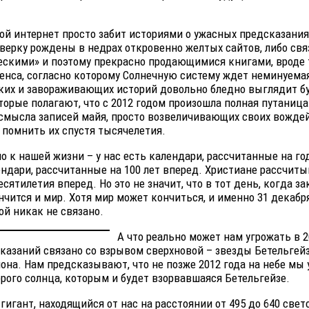
й интернет просто забит историями о ужасных предсказания
верку рождены в недрах откровенно желтых сайтов, либо свя
ескими» и поэтому прекрасно продающимися книгами, вроде
нса, согласно которому Солнечную систему ждет неминуемая
рких и завораживающих историй довольно бледно выглядит б
торые полагают, что с 2012 годом произошла полная путаница
смысла записей майя, просто возвеличивающих своих вождей
помнить их спустя тысячелетия.
 к нашей жизни – у нас есть календари, рассчитанные на го
ндари, рассчитанные на 100 лет вперед. Христиане рассчит
есятилетия вперед. Но это не значит, что в тот день, когда з
нчится и мир. Хотя мир может кончиться, и именно 31 декабря
ой никак не связано.
А что реально может нам угрожать в 2
казаний связано со взрывом сверхновой – звезды Бетельгейз
она. Нам предсказывают, что не позже 2012 года на небе мы
рого солнца, которым и будет взорвавшаяся Бетельгейзе.
гигант, находящийся от нас на расстоянии от 495 до 640 свет