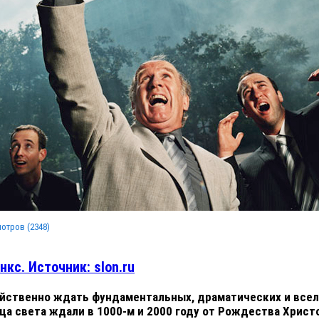
мотров (
2348
)
нкс. Источник: slon.ru
йственно ждать фундаментальных, драматических и все
ца света ждали в 1000-м и 2000 году от Рождества Христо