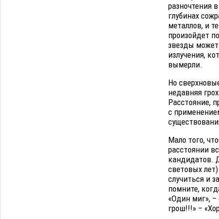
разночтения в
глубинах сожр
металлов, и т
произойдет п
звезды может 
излучения, ко
вымерли.
Но сверхновые
недавняя грох
Расстояние, п
с применением
существовани
Мало того, чт
расстоянии вс
кандидатов. Д
световых лет)
случиться и за
помните, когд
«Один миг», –
грош!!!» – «Хо