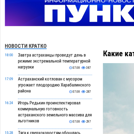
НОВОСТИ КРАТКО
Какие ка
Завтра астраханцы проведут день в
18:00
режиме экстремальной температурной
нагрузки
07.08
387
Астраханский котлован с мусором
17:09
угрожает плодородию Харабалинского
района
07.08
287
Игорь Редькин проинспектировал
16:24
коммунальную готовность
астраханского земельного массива для
льготников
07.08
297
Тяга к сверхскоростям обошлась
15:28