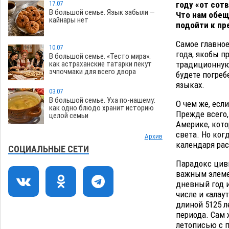
году «от сотв
Астраханцев ждут на парковом газоне
17.07
11:20
В большой семье. Язык забыли —
Что нам обещ
с призами и эрмитажными котами
кайнары нет
подойти к пр
07.08
301
Самое главное
Астраханский суд встал на сторону
10:43
10.07
года, якобы 
МЧС в споре за возврат униформы
В большой семье. «Тесто мира»:
традиционную 
как астраханские татарки пекут
07.08
417
эчпочмаки для всего двора
будете погреб
языках.
На Всероссийской Спартакиаде
10:02
03.07
астраханские гандболисты уступили
В большой семье. Уха по-нашему:
О чем же, есл
казанским «драконам»
как одно блюдо хранит историю
07.08
290
Прежде всего,
целой семьи
Америке, кото
Все пострадавшие при пожаре на
09:25
света. Но когд
Краснодарской в Астрахани
Архив
календаря ра
скончались
СОЦИАЛЬНЫЕ СЕТИ
07.08
1469
Парадокс циви
Астраханский суд оценил четыре удара
08:47
важным элемен
по голове полицейского в сто тысяч
дневный год 
рублей
07.08
389
числе и «алау
длиной 5125 л
Завтра астраханская жара вновь
19:36
периода. Сам 
приблизится к 40-градусному пределу
летописью с 