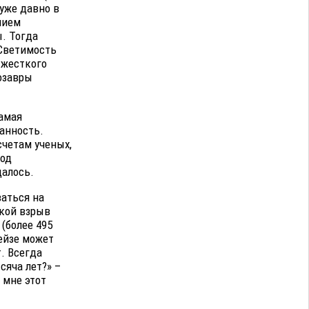
 уже давно в
нием
ы. Тогда
 Светимость
 жесткого
нозавры
амая
манность.
счетам ученых,
иод
далось.
ваться на
акой взрыв
(более 495
гейзе может
т. Всегда
сяча лет?» –
 мне этот