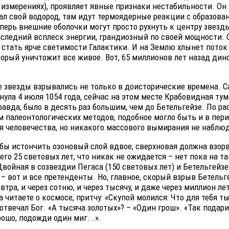
 измерениях), проявляет явные признаки нестабильности. Он
ал свой водород, там идут термоядерные реакции с образова
еперь внешние оболочки могут просто рухнуть к центру звезд
оследний всплеск энергии, грандиозный по своей мощности.
стать ярче светимости Галактики. И на Землю хлынет поток
торый уничтожит все живое. Вот, 65 миллионов лет назад ди
 звезды взрывались не только в доисторические времена. С
нула 4 июля 1054 года, сейчас на этом месте Крабовидная ту
равда, было в десять раз большим, чем до Бетельгейзе. По ра
 палеонтологических методов, подобное могло быть и в пер
я человечества, но никакого массового вымирания не наблю
обы истончить озоновый слой вдвое, сверхновая должна взор
его 25 световых лет, что никак не ожидается – нет пока на т
войная в созвездии Пегаса (150 световых лет) и Бетельгейзе 
 – вот и все претенденты. Но, главное, скорый взрыв Бетель
втра, и через сотню, и через тысячу, и даже через миллион ле
а читаете о космосе, притчу: «Скупой молился: Что для тебя ты
 отвечал Бог. «А тысяча золотых»? – «Один грош». «Так подари
рошо, подожди один миг...».