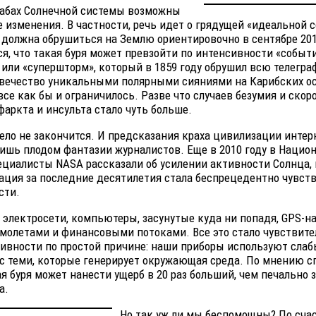
табах Солнечной системы возможны
 изменения. В частности, речь идет о грядущей «идеальной 
я должна обрушиться на Землю ориентировочно в сентябре 201
я, что такая буря может превзойти по интенсивности «событ
 или «супершторм», который в 1859 году обрушил всю телегра
овечество уникальными полярными сияниями на Карибских ос
все как бы и ограничилось. Разве что случаев безумия и ско
фаркта и инсульта стало чуть больше.
ело не закончится. И предсказания краха цивилизации инте
ишь плодом фантазии журналистов. Еще в 2010 году в Нацио
циалисты NASA рассказали об усилении активности Солнца, и
ация за последние десятилетия стала беспрецедентно чувст
сти.
 электросети, компьютеры, засунутые куда ни попадя, GPS-н
амолетами и финансовыми потоками. Все это стало чувствит
ивности по простой причине: наши приборы используют слаб
с теми, которые генерирует окружающая среда. По мнению с
я буря может нанести ущерб в 20 раз больший, чем печально
а.
Но так уж ли мы беспомощны? По счас