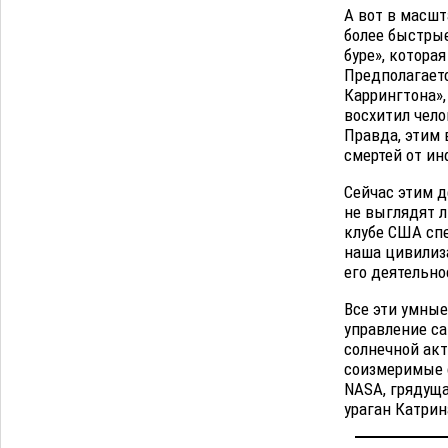
А вот в масш
более быстрые
буре», котора
Предполагаетс
Каррингтона»,
восхитил чел
Правда, этим 
смертей от ин
Сейчас этим д
не выглядят л
клубе США спе
наша цивилиз
его деятельно
Все эти умные
управление с
солнечной акт
соизмеримые 
NASA, грядуща
ураган Катрин