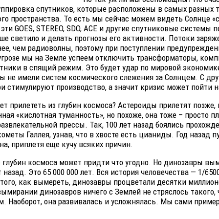
уппировка спутников, которые расположены в самых разных 
го пространства. То есть мы сейчас можем видеть Солнце «с
 эти GOES, STEREO, SDO, ACE и другие спутниковые системы 
е светило и делать прогнозы его активности. Потоки заряж
ее, чем радиоволны, поэтому при поступлении предупрежден
угрозе мы на Земле успеем отключить трансформаторы, ком
тники в спящий режим. Это будет удар по мировой экономик
ы не имели систем космического слежения за Солнцем. С дру
и стимулируют производство, а значит кризис может пойти н
ет прилететь из глубин космоса? Астероиды прилетят позже, 
нная «кислотная туманность», но похоже, она тоже – просто п
азвлекательной прессы. Так, 100 лет назад боялись прохожд
кометы Галлея, узнав, что в хвосте есть цианиды. Год назад п
а, приплетя еще кучу всяких причин.
з глубин космоса может придти что угодно. Но динозавры вы
 назад. Это 65 000 000 лет. Вся история человечества — 1/650
 того, как вымереть, динозавры процветали десятки миллионо
вымирании динозавров ничего с Землей не стряслось такого,
м. Наоборот, она развивалась и усложнялась. Мы сами пример