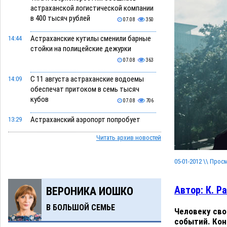
астраханской логистической компании
в 400 тысяч рублей
07.08
350
Астраханские кутилы сменили барные
14:44
стойки на полицейские дежурки
07.08
363
С 11 августа астраханские водоемы
14:09
обеспечат притоком в семь тысяч
кубов
07.08
706
Астраханский аэропорт попробует
13:29
отбиться от ворон в апелляционном
Читать архив новостей
суде
07.08
377
Астраханские археологи откопали
12:53
05-01-2012 \\ Прос
древнюю помойку
07.08
563
Автор: К. Ра
ВЕРОНИКА ИОШКО
В Астрахани подросток угнал
11:58
мотоцикл и похитил чужие мобильник с
В БОЛЬШОЙ СЕМЬЕ
Человеку сво
банковскими картами
07.08
343
событий. Кон