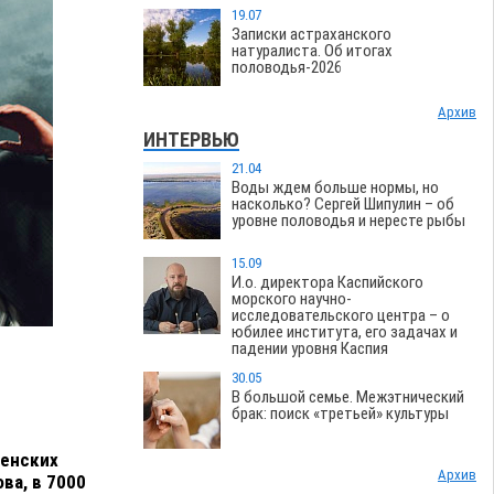
19.07
Записки астраханского
натуралиста. Об итогах
половодья-2026
Архив
ИНТЕРВЬЮ
21.04
Воды ждем больше нормы, но
насколько? Сергей Шипулин – об
уровне половодья и нересте рыбы
15.09
И.о. директора Каспийского
морского научно-
исследовательского центра – о
юбилее института, его задачах и
падении уровня Каспия
30.05
В большой семье. Межэтнический
брак: поиск «третьей» культуры
ленских
Архив
ва, в 7000