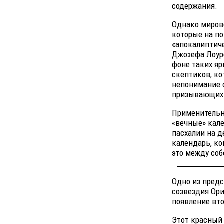
06.08
528
содержания.
В Астрахани впервые открыли смену по
18:57
Однако мирово
теории игр
06.08
470
которые на по
«апокалиптич
Джозефа Лоуре
Загрузить еще
фоне таких я
скептиков, ко
непонимание 
призывающих 
Применительно
«вечные» кале
пасхалии на д
календарь, ко
это между соб
Одно из предс
созвездия Ори
появление вто
Этот красный 