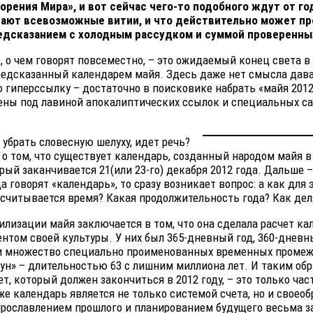
орения Мира», и вот сейчас чего-то подобного ждут от год
ают всевозможные витии, и что действительно может пр
едсказанием с холодным рассудком и суммой проверенны
, о чем говорят повсеместно, – это ожидаемый конец света в
предсказанный календарем майя. Здесь даже нет смысла дав
гиперссылку – достаточно в поисковике набрать «майя 2012»
ены под лавиной апокалиптических ссылок и специальных са
и убрать словесную шелуху, идет речь?
 о том, что существует календарь, созданный народом майя 
рый заканчивается 21(или 23-го) декабря 2012 года. Дальше –
а говорят «календарь», то сразу возникает вопрос: а как для 
ссчитывается время? Какая продолжительность года? Как де
лизации майя заключается в том, что она сделала расчет ка
том своей культуры. У них был 365-дневный год, 360-дневны
и множество специально проименованных временных промежу
тун» – длительностью 63 с лишним миллиона лет. И таким обр
ет, который должен закончиться в 2012 году, – это только час
же календарь является не только системой счета, но и своеоб
прославлением прошлого и планированием будущего весьма з