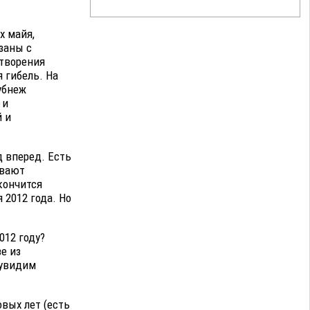
х майя,
заны с
 творения
 гибель. На
убнеж
 и
 и
д вперед. Есть
ывают
акончится
 2012 года. Но
012 году?
е из
 увидим
овых лет (есть