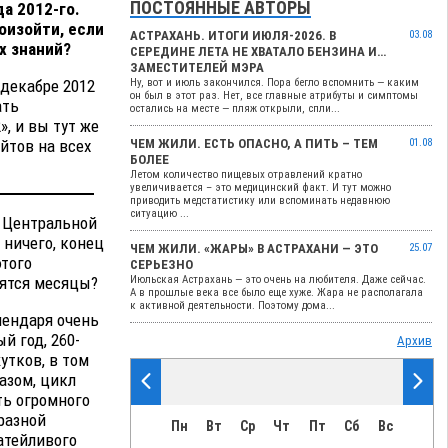
ПОСТОЯННЫЕ АВТОРЫ
а 2012-го.
оизойти, если
АСТРАХАНЬ. ИТОГИ ИЮЛЯ-2026. В
03.08
х знаний?
СЕРЕДИНЕ ЛЕТА НЕ ХВАТАЛО БЕНЗИНА И…
ЗАМЕСТИТЕЛЕЙ МЭРА
 декабре 2012
Ну, вот и июль закончился. Пора бегло вспомнить — каким
он был в этот раз. Нет, все главные атрибуты и симптомы
ать
остались на месте — пляж открыли, спли...
, и вы тут же
йтов на всех
ЧЕМ ЖИЛИ. ЕСТЬ ОПАСНО, А ПИТЬ – ТЕМ
01.08
БОЛЕЕ
Летом количество пищевых отравлений кратно
увеличивается – это медицинский факт. И тут можно
приводить медстатистику или вспоминать недавнюю
ситуацию ...
в Центральной
 ничего, конец
ЧЕМ ЖИЛИ. «ЖАРЫ» В АСТРАХАНИ — ЭТО
25.07
этого
СЕРЬЕЗНО
лятся месяцы?
Июльская Астрахань — это очень на любителя. Даже сейчас.
А в прошлые века все было еще хуже. Жара не располагала
к активной деятельности. Поэтому дома...
лендаря очень
й год, 260-
Архив
тков, в том
азом, цикл
ть огромного
разной
Пн
Вт
Ср
Чт
Пт
Сб
Вс
атейливого