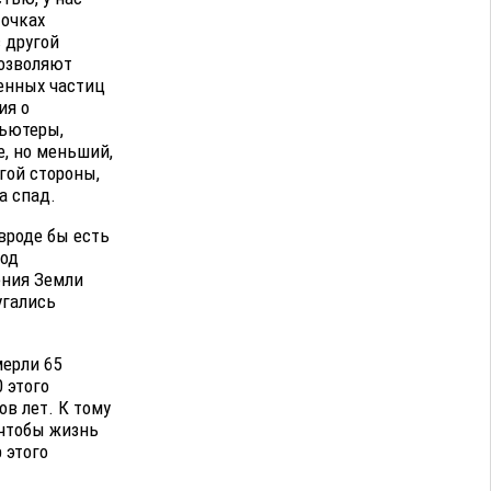
точках
 другой
позволяют
енных частиц
ия о
пьютеры,
е, но меньший,
гой стороны,
а спад.
вроде бы есть
лод
ения Земли
угались
мерли 65
0 этого
в лет. К тому
 чтобы жизнь
 этого