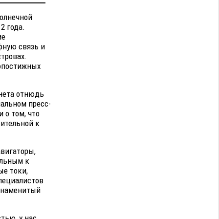
солнечной
2 года.
ие
фную связь и
тровах.
ропостижных
рнета отнюдь
нальном пресс-
 о том, что
вительной к
авигаторы,
ельным к
ые токи,
пециалистов
 знаменитый
тью, у нас