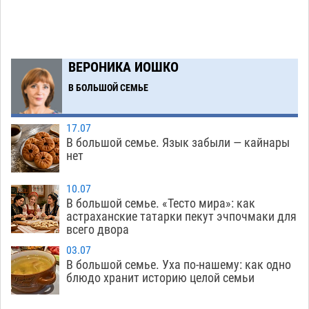
от ворон в апелляционном суде
07.08
353
Астраханские археологи откопали древнюю
12:53
помойку
ВЕРОНИКА ИОШКО
07.08
548
В БОЛЬШОЙ СЕМЬЕ
В Астрахани подросток угнал мотоцикл и
11:58
похитил чужие мобильник с банковскими
картами
07.08
329
17.07
В большой семье. Язык забыли — кайнары
Астраханцев ждут на парковом газоне с
11:20
нет
призами и эрмитажными котами
07.08
288
10.07
Астраханский суд встал на сторону МЧС в
10:43
В большой семье. «Тесто мира»: как
астраханские татарки пекут эчпочмаки для
споре за возврат униформы
07.08
387
всего двора
На Всероссийской Спартакиаде астраханские
10:02
03.07
гандболисты уступили казанским «драконам»
В большой семье. Уха по-нашему: как одно
блюдо хранит историю целой семьи
07.08
278