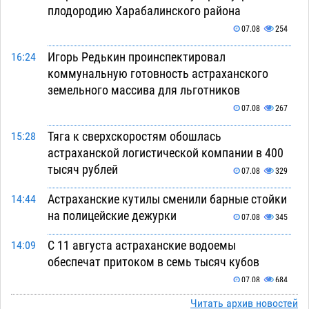
плодородию Харабалинского района
07.08
254
Игорь Редькин проинспектировал
16:24
коммунальную готовность астраханского
земельного массива для льготников
07.08
267
Тяга к сверхскоростям обошлась
15:28
астраханской логистической компании в 400
тысяч рублей
07.08
329
Астраханские кутилы сменили барные стойки
14:44
на полицейские дежурки
07.08
345
С 11 августа астраханские водоемы
14:09
обеспечат притоком в семь тысяч кубов
07.08
684
Читать архив новостей
Астраханский аэропорт попробует отбиться
13:29