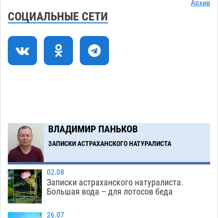
Все пострадавшие при пожаре на
09:25
Архив
Краснодарской в Астрахани скончались
СОЦИАЛЬНЫЕ СЕТИ
07.08
1442
Астраханский суд оценил четыре удара по
08:47
голове полицейского в сто тысяч рублей
07.08
372
Завтра астраханская жара вновь приблизится
19:36
к 40-градусному пределу
06.08
514
В Астрахани впервые открыли смену по
18:57
ВЛАДИМИР ПАНЬКОВ
теории игр
06.08
461
ЗАПИСКИ АСТРАХАНСКОГО НАТУРАЛИСТА
Загрузить еще
02.08
Записки астраханского натуралиста.
Большая вода – для лотосов беда
26.07