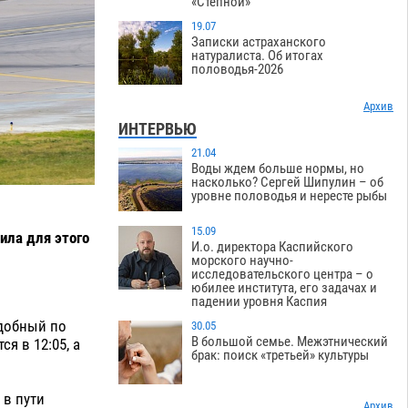
«Степной»
19.07
Записки астраханского
натуралиста. Об итогах
половодья-2026
Архив
ИНТЕРВЬЮ
21.04
Воды ждем больше нормы, но
насколько? Сергей Шипулин – об
уровне половодья и нересте рыбы
15.09
ила для этого
И.о. директора Каспийского
морского научно-
исследовательского центра – о
юбилее института, его задачах и
падении уровня Каспия
удобный по
30.05
В большой семье. Межэтнический
я в 12:05, а
брак: поиск «третьей» культуры
 в пути
Архив