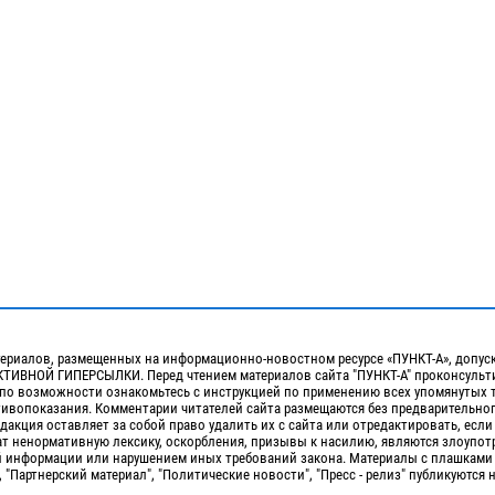
ериалов, размещенных на информационно-новостном ресурсе «ПУНКТ-А», допус
ИВНОЙ ГИПЕРСЫЛКИ. Перед чтением материалов сайта "ПУНКТ-А" проконсульти
 по возможности ознакомьтесь с инструкцией по применению всех упомянутых 
отивопоказания. Комментарии читателей сайта размещаются без предварительно
дакция оставляет за собой право удалить их с сайта или отредактировать, если
т ненормативную лексику, оскорбления, призывы к насилию, являются злоупо
 информации или нарушением иных требований закона. Материалы с плашками
, "Партнерский материал", "Политические новости", "Пресс - релиз" публикуются 