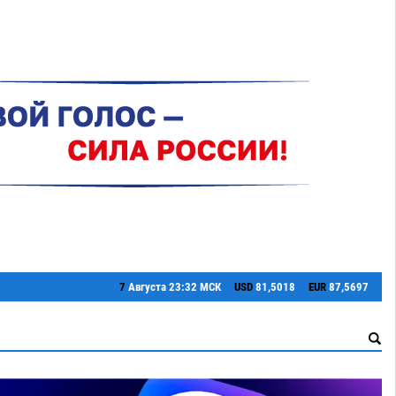
7
Августа
23:32 МСК
USD
81,5018
EUR
87,5697