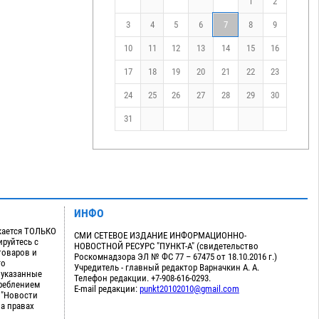
1
2
3
4
5
6
7
8
9
10
11
12
13
14
15
16
17
18
19
20
21
22
23
24
25
26
27
28
29
30
31
ИНФО
кается ТОЛЬКО
СМИ СЕТЕВОЕ ИЗДАНИЕ ИНФОРМАЦИОННО-
руйтесь с
НОВОСТНОЙ РЕСУРС "ПУНКТ-А" (свидетельство
товаров и
Роскомнадзора ЭЛ № ФС 77 – 67475 от 18.10.2016 г.)
го
Учредитель - главный редактор Варначкин А. А.
 указанные
Телефон редакции. +7-908-616-0293.
треблением
E-mail редакции:
punkt20102010@gmail.com
 "Новости
на правах