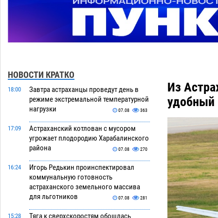
НОВОСТИ КРАТКО
Из Астра
Завтра астраханцы проведут день в
18:00
удобный 
режиме экстремальной температурной
нагрузки
07.08
363
Астраханский котлован с мусором
17:09
угрожает плодородию Харабалинского
района
07.08
270
Игорь Редькин проинспектировал
16:24
коммунальную готовность
астраханского земельного массива
для льготников
07.08
281
Тяга к сверхскоростям обошлась
15:28