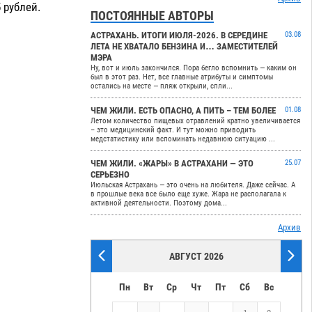
5 рублей.
ПОСТОЯННЫЕ АВТОРЫ
АСТРАХАНЬ. ИТОГИ ИЮЛЯ-2026. В СЕРЕДИНЕ
03.08
ЛЕТА НЕ ХВАТАЛО БЕНЗИНА И… ЗАМЕСТИТЕЛЕЙ
МЭРА
Ну, вот и июль закончился. Пора бегло вспомнить — каким он
был в этот раз. Нет, все главные атрибуты и симптомы
остались на месте — пляж открыли, спли...
ЧЕМ ЖИЛИ. ЕСТЬ ОПАСНО, А ПИТЬ – ТЕМ БОЛЕЕ
01.08
Летом количество пищевых отравлений кратно увеличивается
– это медицинский факт. И тут можно приводить
медстатистику или вспоминать недавнюю ситуацию ...
ЧЕМ ЖИЛИ. «ЖАРЫ» В АСТРАХАНИ — ЭТО
25.07
СЕРЬЕЗНО
Июльская Астрахань — это очень на любителя. Даже сейчас. А
в прошлые века все было еще хуже. Жара не располагала к
активной деятельности. Поэтому дома...
Архив
АВГУСТ 2026
Пн
Вт
Ср
Чт
Пт
Сб
Вс