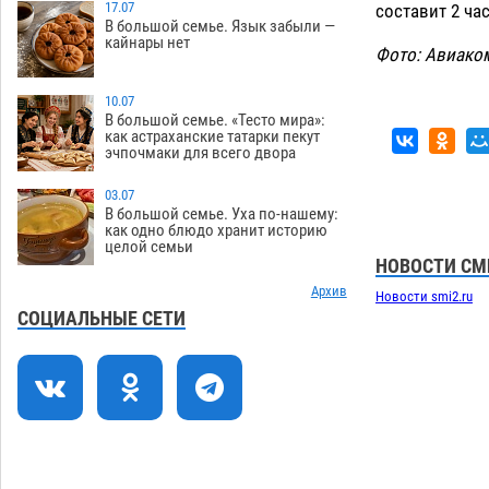
17.07
составит 2 час
В большой семье. Язык забыли —
Астраханцев ждут на парковом газоне
11:20
кайнары нет
с призами и эрмитажными котами
Фото: Авиако
07.08
295
10.07
Астраханский суд встал на сторону
10:43
В большой семье. «Тесто мира»:
как астраханские татарки пекут
МЧС в споре за возврат униформы
эчпочмаки для всего двора
07.08
400
03.07
На Всероссийской Спартакиаде
10:02
В большой семье. Уха по-нашему:
астраханские гандболисты уступили
как одно блюдо хранит историю
целой семьи
казанским «драконам»
07.08
283
НОВОСТИ СМ
Все пострадавшие при пожаре на
Архив
09:25
Новости smi2.ru
Краснодарской в Астрахани
СОЦИАЛЬНЫЕ СЕТИ
скончались
07.08
1457
Астраханский суд оценил четыре удара
08:47
по голове полицейского в сто тысяч
рублей
07.08
378
Завтра астраханская жара вновь
19:36