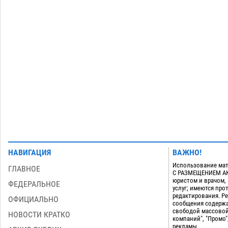
приблизится к 40-градусному пределу
06.08
521
В Астрахани впервые открыли смену
18:57
по теории игр
06.08
464
Загрузить еще
НАВИГАЦИЯ
ВАЖНО!
Использование мат
ГЛАВНОЕ
С РАЗМЕЩЕНИЕМ АКТ
юристом и врачом,
ФЕДЕРАЛЬНОЕ
услуг; имеются пр
редактирования. Ре
ОФИЦИАЛЬНО
сообщения содержа
свободой массовой
НОВОСТИ КРАТКО
компаний", "Промо"
рекламы.