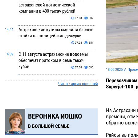
астраханской логистической
компании в 400 тысяч рублей
07.08
339
Астраханские кутилы сменили барные
14:44
стойки на полицейские дежурки
07.08
354
С 11 августа астраханские водоемы
14:09
обеспечат притоком в семь тысяч
кубов
07.08
695
13-06-2025 \\ Прос
Астраханский аэропорт попробует
13:29
Перевозчиком 
Читать архив новостей
отбиться от ворон в апелляционном
Superjet-100,
суде
07.08
369
Астраханские археологи откопали
12:53
древнюю помойку
Из Астрахани 
07.08
554
ВЕРОНИКА ИОШКО
времени, отме
В Астрахани подросток угнал
обратно вылет
11:58
В БОЛЬШОЙ СЕМЬЕ
мотоцикл и похитил чужие мобильник
с банковскими картами
Рейсы выполн
07.08
337