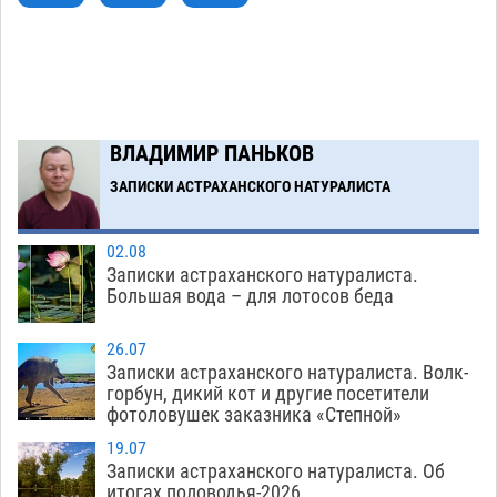
похитил чужие мобильник с банковскими
картами
07.08
445
Астраханцев ждут на парковом газоне с
11:20
призами и эрмитажными котами
07.08
399
ВЛАДИМИР ПАНЬКОВ
Астраханский суд встал на сторону МЧС в
10:43
споре за возврат униформы
ЗАПИСКИ АСТРАХАНСКОГО НАТУРАЛИСТА
07.08
615
Загрузить еще
02.08
Записки астраханского натуралиста.
Большая вода – для лотосов беда
26.07
Записки астраханского натуралиста. Волк-
горбун, дикий кот и другие посетители
фотоловушек заказника «Степной»
19.07
Записки астраханского натуралиста. Об
итогах половодья-2026