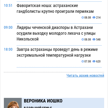
Фаворитская ноша: астраханские
10:51
гандболисты крупно проиграли пермякам
08.08
214
Лидеры чеченской диаспоры в Астрахани
09:00
осудили выходку молодого лихача с улицы
Никольской
08.08
548
Завтра астраханцы проведут день в режиме
18:00
экстремальной температурной нагрузки
07.08
620
Астраханский котлован с мусором угрожает
17:09
Читать архив новостей
плодородию Харабалинского района
07.08
478
Игорь Редькин проинспектировал
16:24
коммунальную готовность астраханского
ВЕРОНИКА ИОШКО
земельного массива для льготников
В БОЛЬШОЙ СЕМЬЕ