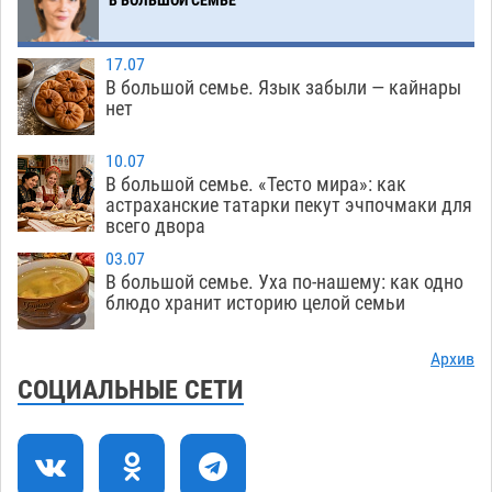
07.08
474
Тяга к сверхскоростям обошлась
15:28
17.07
астраханской логистической компании в 400
В большой семье. Язык забыли — кайнары
нет
тысяч рублей
07.08
510
Астраханские кутилы сменили барные стойки
14:44
10.07
В большой семье. «Тесто мира»: как
на полицейские дежурки
07.08
516
астраханские татарки пекут эчпочмаки для
всего двора
С 11 августа астраханские водоемы
14:09
обеспечат притоком в семь тысяч кубов
03.07
В большой семье. Уха по-нашему: как одно
07.08
1246
блюдо хранит историю целой семьи
Астраханский аэропорт попробует отбиться
13:29
от ворон в апелляционном суде
Архив
07.08
519
СОЦИАЛЬНЫЕ СЕТИ
Астраханские археологи откопали древнюю
12:53
помойку
07.08
696
В Астрахани подросток угнал мотоцикл и
11:58