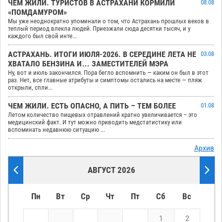
ЧЕМ ЖИЛИ. ТУРИСТОВ В АСТРАХАНИ КОРМИЛИ
08.08
«ПОМДАМУРОМ»
Мы уже неоднократно упоминали о том, что Астрахань прошлых веков в
теплый период влекла людей. Приезжали сюда десятки тысяч, и у
каждого был свой инте...
АСТРАХАНЬ. ИТОГИ ИЮЛЯ-2026. В СЕРЕДИНЕ ЛЕТА НЕ
03.08
ХВАТАЛО БЕНЗИНА И… ЗАМЕСТИТЕЛЕЙ МЭРА
Ну, вот и июль закончился. Пора бегло вспомнить — каким он был в этот
раз. Нет, все главные атрибуты и симптомы остались на месте — пляж
открыли, спли...
ЧЕМ ЖИЛИ. ЕСТЬ ОПАСНО, А ПИТЬ – ТЕМ БОЛЕЕ
01.08
Летом количество пищевых отравлений кратно увеличивается – это
медицинский факт. И тут можно приводить медстатистику или
вспоминать недавнюю ситуацию ...
Архив
АВГУСТ 2026
Пн
Вт
Ср
Чт
Пт
Сб
Вс
1
2