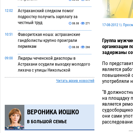
Астраханский следком помог
12:02
подростку получить зарплату за
честный труд
08.08
271
17-08-2012 \\ Прос
Фаворитская ноша: астраханские
10:51
Группа мужчин
гандболисты крупно проиграли
организации п
пермякам
08.08
266
задержаны со
Лидеры чеченской диаспоры в
09:00
По представит
Астрахани осудили выходку молодого
является раб
лихача с улицы Никольской
повышенной ст
08.08
643
употребляли н
Читать архив новостей
Завтра астраханцы проведут день в
18:00
"В должностн
режиме экстремальной температурной
на площадку п
нагрузки
07.08
663
является ремо
судосборщико
ВЕРОНИКА ИОШКО
Астраханский котлован с мусором
17:09
они сами упот
угрожает плодородию Харабалинского
расследования
В БОЛЬШОЙ СЕМЬЕ
района
07.08
516