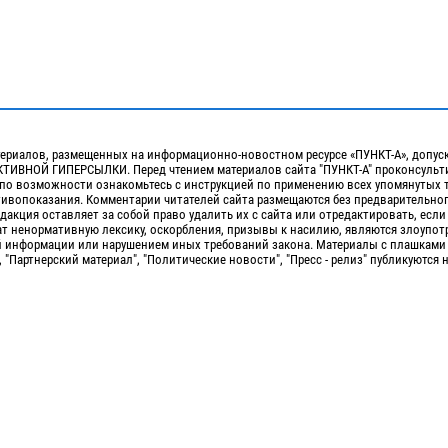
ериалов, размещенных на информационно-новостном ресурсе «ПУНКТ-А», допус
ИВНОЙ ГИПЕРСЫЛКИ. Перед чтением материалов сайта "ПУНКТ-А" проконсульти
 по возможности ознакомьтесь с инструкцией по применению всех упомянутых 
отивопоказания. Комментарии читателей сайта размещаются без предварительно
дакция оставляет за собой право удалить их с сайта или отредактировать, если
т ненормативную лексику, оскорбления, призывы к насилию, являются злоупо
 информации или нарушением иных требований закона. Материалы с плашками
, "Партнерский материал", "Политические новости", "Пресс - релиз" публикуются 