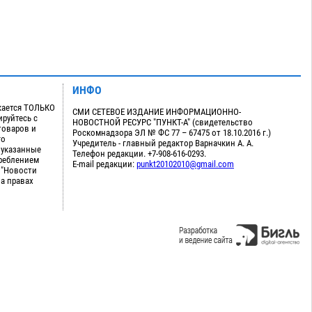
ИНФО
кается ТОЛЬКО
СМИ СЕТЕВОЕ ИЗДАНИЕ ИНФОРМАЦИОННО-
руйтесь с
НОВОСТНОЙ РЕСУРС "ПУНКТ-А" (свидетельство
товаров и
Роскомнадзора ЭЛ № ФС 77 – 67475 от 18.10.2016 г.)
го
Учредитель - главный редактор Варначкин А. А.
 указанные
Телефон редакции. +7-908-616-0293.
треблением
E-mail редакции:
punkt20102010@gmail.com
 "Новости
на правах