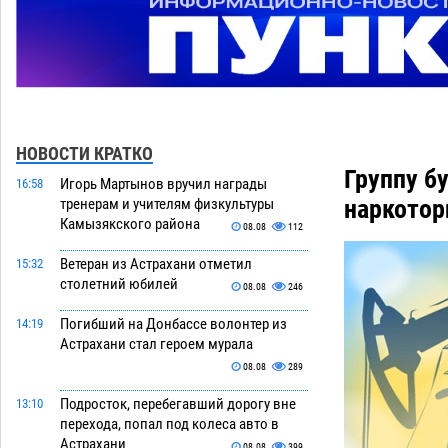
НОВОСТИ КРАТКО
Группу б
Игорь Мартынов вручил награды
16:58
наркотор
тренерам и учителям физкультуры
Камызякского района
08.08
112
Ветеран из Астрахани отметил
15:32
столетний юбилей
08.08
246
Погибший на Донбассе волонтер из
14:19
Астрахани стал героем мурала
08.08
289
Подросток, перебегавший дорогу вне
13:10
перехода, попал под колеса авто в
Астрахани
08.08
399