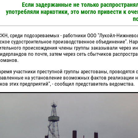
Если задержанные не только распространял
употребляли наркотики, это могло привести к о
п
КН, среди подозреваемых - работники ООО "Лукойл-Нижнево
ское судостроительное производственное объединение". Нар
ительного происхождения члены группы заказывали через ин
идерландов по почте, затем через сеть сбытчиков распростр
команов.
время участники преступной группы арестованы, проводятся
правленные на установление возможных фактов реализации 
ков этих предприятий", - сообщил представитель ведомства.