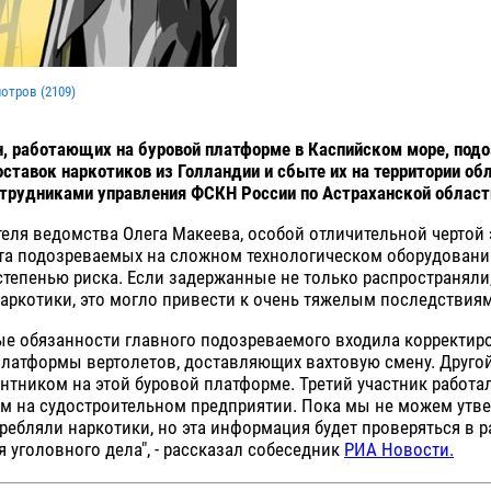
мотров (
2109
)
, работающих на буровой платформе в Каспийском море, подо
оставок наркотиков из Голландии и сбыте их на территории об
трудниками управления ФСКН России по Астраханской област
еля ведомства Олега Макеева, особой отличительной чертой 
ота подозреваемых на сложном технологическом оборудовани
епенью риска. Если задержанные не только распространяли,
аркотики, это могло привести к очень тяжелым последствиям
ые обязанности главного подозреваемого входила корректир
латформы вертолетов, доставляющих вахтовую смену. Другой
нтником на этой буровой платформе. Третий участник работа
м на судостроительном предприятии. Пока мы не можем утве
ребляли наркотики, но эта информация будет проверяться в 
 уголовного дела", - рассказал собеседник
РИА Новости.