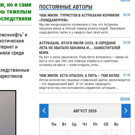
и, но и сами
ПОСТОЯННЫЕ АВТОРЫ
чень тяжелым
ЧЕМ ЖИЛИ. ТУРИСТОВ В АСТРАХАНИ КОРМИЛИ
08.08
оследствиям
«ПОМДАМУРОМ»
Мы уже неоднократно упоминали о том, что Астрахань
прошлых веков в теплый период влекла людей. Приезжали
сюда десятки тысяч, и у каждого был свой инте...
лжскнефть" и
котические
АСТРАХАНЬ. ИТОГИ ИЮЛЯ-2026. В СЕРЕДИНЕ
03.08
тернет и
ЛЕТА НЕ ХВАТАЛО БЕНЗИНА И… ЗАМЕСТИТЕЛЕЙ
аняли среди
МЭРА
Ну, вот и июль закончился. Пора бегло вспомнить — каким он
был в этот раз. Нет, все главные атрибуты и симптомы
остались на месте — пляж открыли, спли...
 следственные
наркотиков
ЧЕМ ЖИЛИ. ЕСТЬ ОПАСНО, А ПИТЬ – ТЕМ БОЛЕЕ
01.08
Летом количество пищевых отравлений кратно увеличивается
– это медицинский факт. И тут можно приводить
медстатистику или вспоминать недавнюю ситуацию ...
Архив
АВГУСТ 2026
Пн
Вт
Ср
Чт
Пт
Сб
Вс