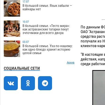
Игорь Редькин проинспектировал
17.07
16:24
В большой семье. Язык забыли —
коммунальную готовность
кайнары нет
астраханского земельного массива
для льготников
07.08
516
10.07
Тяга к сверхскоростям обошлась
15:28
В большой семье. «Тесто мира»:
По данным ФС
как астраханские татарки пекут
астраханской логистической
ОАО "Астрахан
эчпочмаки для всего двора
компании в 400 тысяч рублей
средства раст
получали из Н
07.08
546
03.07
клиентов-нар
В большой семье. Уха по-нашему:
Астраханские кутилы сменили барные
14:44
как одно блюдо хранит историю
целой семьи
стойки на полицейские дежурки
"В настоящее 
действия, на
07.08
556
Архив
среди работни
С 11 августа астраханские водоемы
14:09
СОЦИАЛЬНЫЕ СЕТИ
обеспечат притоком в семь тысяч
кубов
07.08
1305
Астраханский аэропорт попробует
13:29
отбиться от ворон в апелляционном
суде
07.08
551
12:53