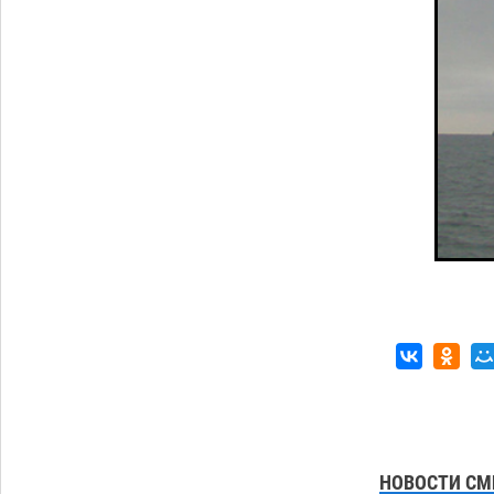
Астраханские археологи откопали
древнюю помойку
07.08
729
В Астрахани подросток угнал
11:58
мотоцикл и похитил чужие мобильник
с банковскими картами
07.08
474
Загрузить еще
НОВОСТИ СМ