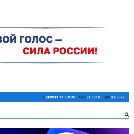
8
Августа
17:3 МСК
USD
81,5018
EUR
87,5697