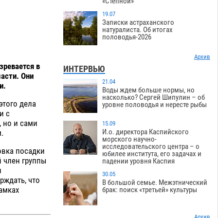
«Степной»
19.07
Записки астраханского
натуралиста. Об итогах
половодья-2026
Архив
зревается в
ИНТЕРВЬЮ
ласти. Они
21.04
и.
Воды ждем больше нормы, но
насколько? Сергей Шипулин – об
этого дела
уровне половодья и нересте рыбы
и с
 но и сами
15.09
И.о. директора Каспийского
.
морского научно-
исследовательского центра – о
овка посадки
юбилее института, его задачах и
 член группы
падении уровня Каспия
л
30.05
рждать, что
В большой семье. Межэтнический
рамках
брак: поиск «третьей» культуры
Архив