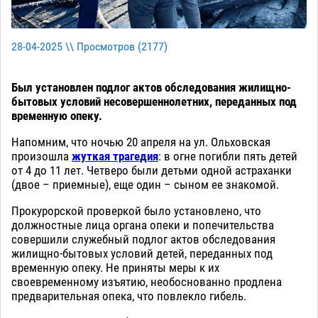
28-04-2025 \\ Просмотров (
2177
)
Был установлен подлог актов обследования жилищно-
бытовых условий несовершеннолетних, переданных под
временную опеку.
Напомним, что ночью 20 апреля на ул. Ольховская
произошла
жуткая трагедия
: в огне погибли пять детей
от 4 до 11 лет. Четверо были детьми одной астраханки
(двое – приемные), еще один – сыном ее знакомой.
Прокурорской проверкой было установлено, что
должностные лица органа опеки и попечительства
совершили служебный подлог актов обследования
жилищно-бытовых условий детей, переданных под
временную опеку. Не приняты меры к их
своевременному изъятию, необоснованно продлена
предварительная опека, что повлекло гибель.