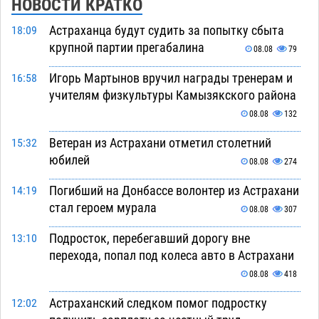
НОВОСТИ КРАТКО
Астраханца будут судить за попытку сбыта
18:09
крупной партии прегабалина
08.08
79
Игорь Мартынов вручил награды тренерам и
16:58
учителям физкультуры Камызякского района
08.08
132
Ветеран из Астрахани отметил столетний
15:32
юбилей
08.08
274
Погибший на Донбассе волонтер из Астрахани
14:19
стал героем мурала
08.08
307
Подросток, перебегавший дорогу вне
13:10
перехода, попал под колеса авто в Астрахани
08.08
418
Астраханский следком помог подростку
12:02