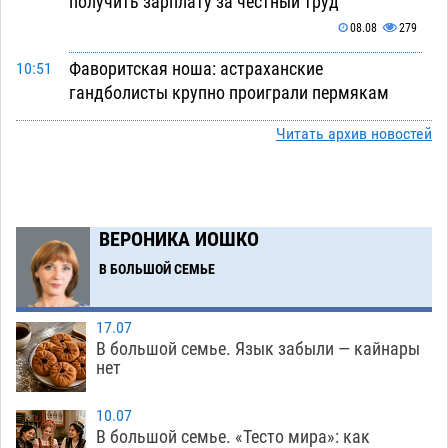
получить зарплату за честный труд
08.08
279
Фаворитская ноша: астраханские
10:51
гандболисты крупно проиграли пермякам
08.08
272
Читать архив новостей
Лидеры чеченской диаспоры в Астрахани
09:00
осудили выходку молодого лихача с улицы
Никольской
08.08
652
ВЕРОНИКА ИОШКО
Завтра астраханцы проведут день в режиме
18:00
В БОЛЬШОЙ СЕМЬЕ
экстремальной температурной нагрузки
07.08
667
17.07
Астраханский котлован с мусором угрожает
17:09
В большой семье. Язык забыли — кайнары
плодородию Харабалинского района
нет
07.08
520
10.07
Игорь Редькин проинспектировал
16:24
В большой семье. «Тесто мира»: как