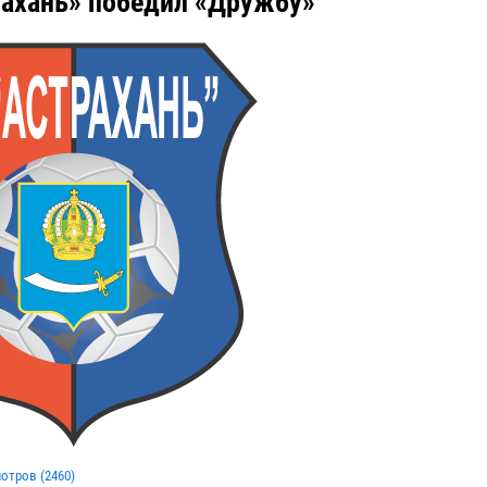
ахань» победил «Дружбу»
мотров (
2460
)