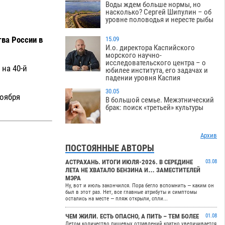
Воды ждем больше нормы, но
насколько? Сергей Шипулин – об
уровне половодья и нересте рыбы
ва России в
15.09
И.о. директора Каспийского
морского научно-
исследовательского центра – о
на 40-й
юбилее института, его задачах и
падении уровня Каспия
30.05
ноября
В большой семье. Межэтнический
брак: поиск «третьей» культуры
Архив
ПОСТОЯННЫЕ АВТОРЫ
АСТРАХАНЬ. ИТОГИ ИЮЛЯ-2026. В СЕРЕДИНЕ
03.08
ЛЕТА НЕ ХВАТАЛО БЕНЗИНА И… ЗАМЕСТИТЕЛЕЙ
МЭРА
Ну, вот и июль закончился. Пора бегло вспомнить — каким он
был в этот раз. Нет, все главные атрибуты и симптомы
остались на месте — пляж открыли, спли...
ЧЕМ ЖИЛИ. ЕСТЬ ОПАСНО, А ПИТЬ – ТЕМ БОЛЕЕ
01.08
Летом количество пищевых отравлений кратно увеличивается