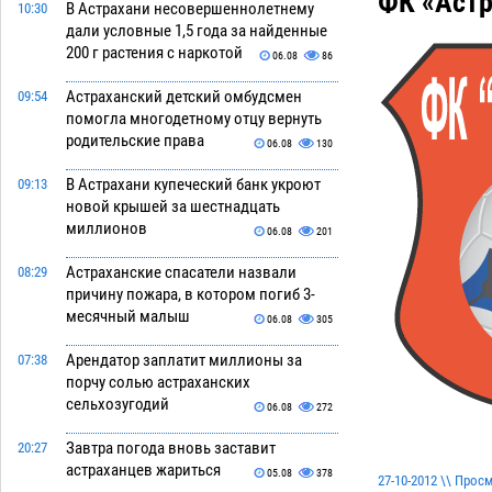
ФК «Астр
В Астрахани несовершеннолетнему
10:30
дали условные 1,5 года за найденные
200 г растения с наркотой
06.08
86
Астраханский детский омбудсмен
09:54
помогла многодетному отцу вернуть
родительские права
06.08
130
В Астрахани купеческий банк укроют
09:13
новой крышей за шестнадцать
миллионов
06.08
201
Астраханские спасатели назвали
08:29
причину пожара, в котором погиб 3-
месячный малыш
06.08
305
Арендатор заплатит миллионы за
07:38
порчу солью астраханских
сельхозугодий
06.08
272
Завтра погода вновь заставит
20:27
астраханцев жариться
05.08
378
27-10-2012 \\ Прос