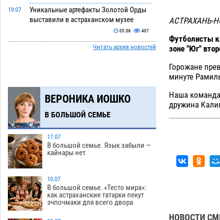
Уникальные артефакты Золотой Орды
19:07
выставили в астраханском музее
АСТРАХАНЬ-Н
05.08
407
Футболисты кл
Читать архив новостей
зоне "Юг" втор
Маленькую девочку увезли в больницу
18:29
после ДТП у «Алимпика» в Астрахани
Горожане прев
05.08
615
минуте Рамиль
Всероссийская летняя перепись
16:31
Наша команда 
ВЕРОНИКА ИОШКО
воробьев стартует в Астрахани
дружина Калин
05.08
368
В БОЛЬШОЙ СЕМЬЕ
Астраханские пожарные поезда с
15:58
начала года десять раз выезжали на
17.07
В большой семье. Язык забыли —
борьбу с огнем
05.08
386
кайнары нет
Гость из Чечни утонул в реке под
15:14
Астраханью
10.07
05.08
574
В большой семье. «Тесто мира»:
как астраханские татарки пекут
Попытка спасти знакомого привела
14:38
эчпочмаки для всего двора
трех астраханок под уголовную статью
НОВОСТИ СМ
05.08
490