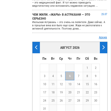
– это медицинский факт. И тут можно приводить
медстатистику или вспоминать недавнюю ситуацию ...
ЧЕМ ЖИЛИ. «ЖАРЫ» В АСТРАХАНИ — ЭТО
25.07
СЕРЬЕЗНО
Июльская Астрахань — это очень на любителя. Даже сейчас. А
в прошлые века все было еще хуже. Жара не располагала к
активной деятельности. Поэтому дома...
Архив
АВГУСТ 2026
Пн
Вт
Ср
Чт
Пт
Сб
Вс
1
2
3
4
5
6
7
8
9
10
11
12
13
14
15
16
17
18
19
20
21
22
23
24
25
26
27
28
29
30
31