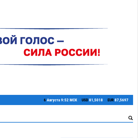
6
Августа
9:52 МСК
USD
81,5018
EUR
87,5697