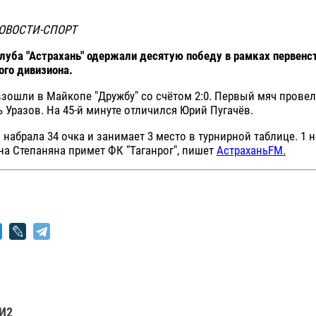
ОВОСТИ-СПОРТ
уба "Астрахань" одержали десятую победу в рамках первенст
ого дивизиона.
зошли в Майкопе "Дружбу" со счётом 2:0. Первый мяч провел 
 Уразов. На 45-й минуте отличился Юрий Пугачёв.
набрала 34 очка и занимает 3 место в турнирной таблице. 1 
а Степаняна примет ФК "Таганрог", пишет
АстраханьFM.
И2