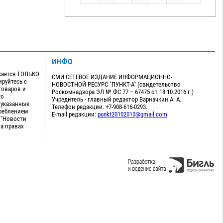
ИНФО
кается ТОЛЬКО
СМИ СЕТЕВОЕ ИЗДАНИЕ ИНФОРМАЦИОННО-
руйтесь с
НОВОСТНОЙ РЕСУРС "ПУНКТ-А" (свидетельство
товаров и
Роскомнадзора ЭЛ № ФС 77 – 67475 от 18.10.2016 г.)
го
Учредитель - главный редактор Варначкин А. А.
 указанные
Телефон редакции. +7-908-616-0293.
треблением
E-mail редакции:
punkt20102010@gmail.com
 "Новости
на правах