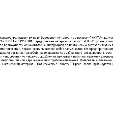
ериалов, размещенных на информационно-новостном ресурсе «ПУНКТ-А», допус
ИВНОЙ ГИПЕРСЫЛКИ. Перед чтением материалов сайта "ПУНКТ-А" проконсульти
 по возможности ознакомьтесь с инструкцией по применению всех упомянутых 
отивопоказания. Комментарии читателей сайта размещаются без предварительно
дакция оставляет за собой право удалить их с сайта или отредактировать, если
т ненормативную лексику, оскорбления, призывы к насилию, являются злоупо
 информации или нарушением иных требований закона. Материалы с плашками
, "Партнерский материал", "Политические новости", "Пресс - релиз" публикуются 