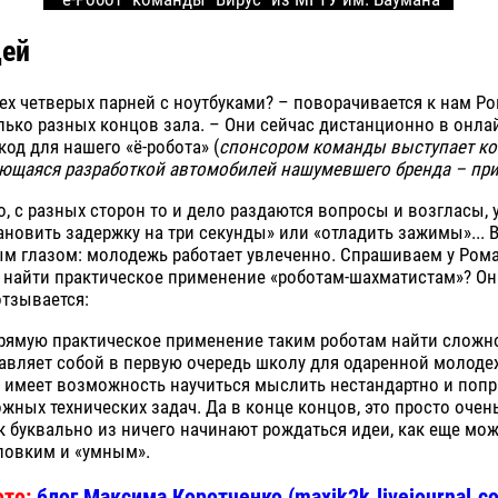
дей
тех четверых парней с ноутбуками? – поворачивается к нам Р
лько разных концов зала. – Они сейчас дистанционно в онл
од для нашего «ё-робота» (
спонсором команды выступает ко
ающаяся разработкой автомобилей нашумевшего бренда – при
, с разных сторон то и дело раздаются вопросы и возгласы,
ановить задержку на три секунды» или «отладить зажимы»... 
м глазом: молодежь работает увлеченно. Спрашиваем у Рома
 найти практическое применение «роботам-шахматистам»? Он
тзывается:
прямую практическое применение таким роботам найти сложн
авляет собой в первую очередь школу для одаренной молоде
я имеет возможность научиться мыслить нестандартно и поп
жных технических задач. Да в конце концов, это просто очен
к буквально из ничего начинают рождаться идеи, как еще мо
ловким и «умным».
ото:
блог Максима Коротченко (maxik2k.livejournal.c