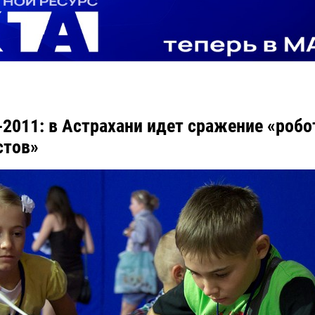
2011: в Астрахани идет сражение «робо
стов»