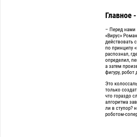
дали условные 1,5 года за найденные
200 г растения с наркотой
06.08
311
Главное 
Загрузить еще
– Перед нами 
«Вирус» Роман
действовать с
по принципу «
распознал, гд
определил, пе
а затем произ
фигуру, робот
Это колоссаль
только созда
что гораздо с
алгоритма зав
ли в ступор? 
роботом-сопе