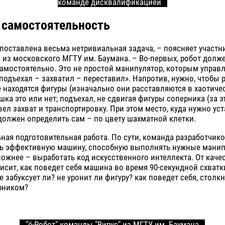
команде дисквалификацией
- самостоятельность
поставлена весьма нетривиальная задача, – поясняет участ
 из московского МГТУ им. Баумана. – Во-первых, робот долж
амостоятельно. Это не простой манипулятор, которым управл
подъехал – захватил – переставил». Напротив, нужно, чтобы 
е находятся фигуры (изначально они расставляются в хаотиче
шка это или нет; подъехал, не сдвигая фигуры соперника (за э
вел захват и транспортировку. При этом место, куда нужно ус
 должен определить сам – по цвету шахматной клетки.
ная подготовительная работа. По сути, команда разработчик
ть эффективную машину, способную выполнять нужные манип
ложнее – выработать код искусственного интеллекта. От качес
исит, как поведет себя машина во время 90-секундной схватк
не забуксует ли? не уронит ли фигуру? как поведет себя, столк
рником?
"ё-Робот" команды "Вирус" из МГТУ им. Баумана