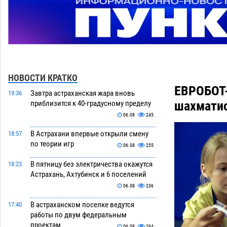
НОВОСТИ КРАТКО
ЕВРОБОТ-
Завтра астраханская жара вновь
19:36
шахмати
приблизится к 40-градусному пределу
06.08
245
В Астрахани впервые открыли смену
18:57
по теории игр
06.08
255
В пятницу без электричества окажутся
18:23
Астрахань, Ахтубинск и 6 поселений
06.08
236
В астраханском поселке ведутся
17:40
работы по двум федеральным
проектам
06.08
264