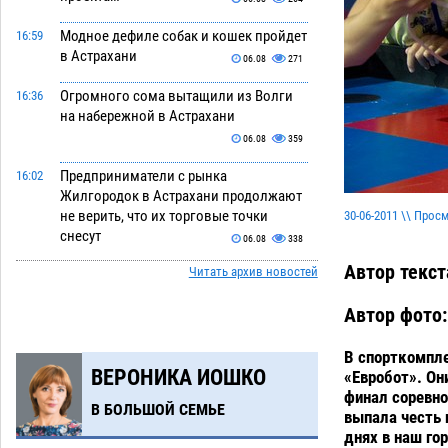
Модное дефиле собак и кошек пройдет
16:59
в Астрахани
06.08
271
Огромного сома вытащили из Волги
16:36
на набережной в Астрахани
06.08
359
Предприниматели с рынка
16:02
Жилгородок в Астрахани продолжают
не верить, что их торговые точки
30-06-2011 \\ Прос
снесут
06.08
338
Автор текст
Читать архив новостей
Ящерицу из астраханской пустыни
15:22
поместили на новой серебряной
Автор фото:
монете Банка России
06.08
275
В спорткомпл
Буддийские святыни из Астрахани
14:35
ВЕРОНИКА ИОШКО
«Евробот». Они
выставили в музее Пушкина в Москве
финал соревно
06.08
248
В БОЛЬШОЙ СЕМЬЕ
выпала честь 
днях в наш го
Мэрия Астрахани переводит городские
13:50