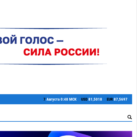
7
Августа
0:48 МСК
USD
81,5018
EUR
87,5697