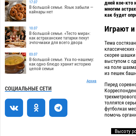
дней кое-кто 
зеленые зоны на автоматический
17.07
В большой семье. Язык забыли —
многим астрах
полив
06.08
260
кайнары нет
как будет опр
Скончался второй ребенок после
13:13
пожара в Астрахани
Играют и
10.07
06.08
646
В большой семье. «Тесто мира»:
как астраханские татарки пекут
Астраханские гандболисты с крупной
12:49
Тема состязан
эчпочмаки для всего двора
победы стартовали на Всероссийской
классических 
Спартакиаде
06.08
311
скорее шашки 
03.07
В большой семье. Уха по-нашему:
выступом с од
В астраханском селе невестка
12:16
как одно блюдо хранит историю
на поле шахма
целой семьи
изрешетила машину свекрови
из пешек баш
06.08
462
Архив
Перед соревн
Астраханские приставы выдворили 12
11:45
СОЦИАЛЬНЫЕ СЕТИ
Корреспондент
нелегалов прямым рейсом из
трехметровог
Шереметьево
06.08
311
толпятся серь
футболках мес
Как астраханцы назвали своих детей в
11:08
помочь органи
июле
06.08
325
В Астрахани несовершеннолетнему
10:30
Высоту ро