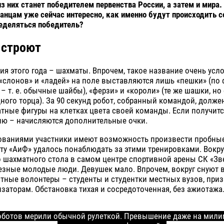
из них станет победителем первенства России, а затем и мира.
анцам уже сейчас интересно, как именно будут происходить с
еделяться победитель?
 строют
ия этого года – шахматы. Впрочем, такое название очень усл
«слонов» и «ладей» на поле выставляются лишь «пешки» (по 
– т. е. обычные шайбы), «ферзи» и «короли» (те же шашки, но
ного торца). За 90 секунд робот, собранный командой, долже
тные фигуры на клетках цвета своей команды. Если получитс
ню – начисляются дополнительные очки.
ованиями участники имеют возможность произвести пробные
у «АиФ» удалось понаблюдать за этими тренировками. Вокру
о шахматного стола в самом центре спортивной арены СК «З
езные молодые люди. Девушек мало. Впрочем, вокруг снуют 
тные волонтеры – студенты и студентки местных вузов, при
заторам. Обстановка тихая и сосредоточенная, без ажиотажа
ботов мерили обычной рулеткой. Превышение даже на милим