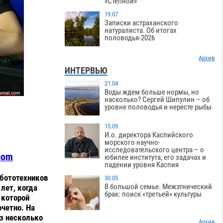
«Степной»
19.07
Записки астраханского
натуралиста. Об итогах
половодья-2026
Архив
ИНТЕРВЬЮ
21.04
Воды ждем больше нормы, но
насколько? Сергей Шипулин – об
уровне половодья и нересте рыбы
15.09
И.о. директора Каспийского
морского научно-
исследовательского центра – о
com
юбилее института, его задачах и
падении уровня Каспия
бототехников
30.05
В большой семье. Межэтнический
 лет, когда
брак: поиск «третьей» культуры
 которой
очетно. На
ез несколько
Архив