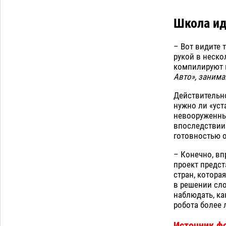
Школа и
– Вот видите 
рукой в неско
компилируют к
Авто», заним
Действительно
нужно ли «уст
невооруженны
впоследствии
готовностью о
– Конечно, в
проект предст
стран, котора
в решении сло
наблюдать, ка
робота более 
Источник ф