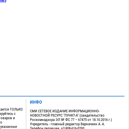
ИНФО
кается ТОЛЬКО
СМИ СЕТЕВОЕ ИЗДАНИЕ ИНФОРМАЦИОННО-
руйтесь с
НОВОСТНОЙ РЕСУРС "ПУНКТ-А" (свидетельство
товаров и
Роскомнадзора ЭЛ № ФС 77 – 67475 от 18.10.2016 г.)
го
Учредитель - главный редактор Варначкин А. А.
 указанные
Телефон редакции. +7-908-616-0293.