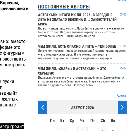
 Впрочем,
ПОСТОЯННЫЕ АВТОРЫ
оревнования и
АСТРАХАНЬ. ИТОГИ ИЮЛЯ-2026. В СЕРЕДИНЕ
03.08
ЛЕТА НЕ ХВАТАЛО БЕНЗИНА И… ЗАМЕСТИТЕЛЕЙ
МЭРА
Ну, вот и июль закончился. Пора бегло вспомнить — каким он
был в этот раз. Нет, все главные атрибуты и симптомы
остались на месте — пляж открыли, спли...
овно: вместо
форме это
ЧЕМ ЖИЛИ. ЕСТЬ ОПАСНО, А ПИТЬ – ТЕМ БОЛЕЕ
01.08
Летом количество пищевых отравлений кратно увеличивается
 с фигурным
– это медицинский факт. И тут можно приводить
н расставить
медстатистику или вспоминать недавнюю ситуацию ...
я построить
ЧЕМ ЖИЛИ. «ЖАРЫ» В АСТРАХАНИ — ЭТО
25.07
СЕРЬЕЗНО
Июльская Астрахань — это очень на любителя. Даже сейчас. А
 пуски.
в прошлые века все было еще хуже. Жара не располагала к
активной деятельности. Поэтому дома...
г
вездный»
Архив
в желтых
званные
АВГУСТ 2026
.
Пн
Вт
Ср
Чт
Пт
Сб
Вс
етр грозит