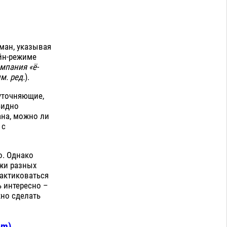
оман, указывая
айн-режиме
мпания «ё-
м. ред.
).
 уточняющие,
Видно
на, можно ли
 с
о. Однако
жи разных
рактиковаться
ь интересно –
жно сделать
om)