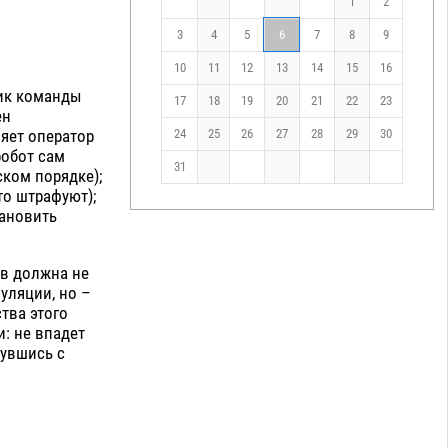
1
2
3
4
5
6
7
8
9
10
11
12
13
14
15
16
ник команды
17
18
19
20
21
22
23
ен
24
25
26
27
28
29
30
яет оператор
робот сам
31
ском порядке);
то штрафуют);
тановить
ов должна не
уляции, но –
тва этого
и: не впадет
нувшись с