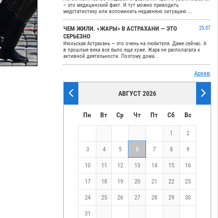
– это медицинский факт. И тут можно приводить
медстатистику или вспоминать недавнюю ситуацию ...
ЧЕМ ЖИЛИ. «ЖАРЫ» В АСТРАХАНИ — ЭТО
25.07
СЕРЬЕЗНО
Июльская Астрахань — это очень на любителя. Даже сейчас. А
в прошлые века все было еще хуже. Жара не располагала к
активной деятельности. Поэтому дома...
Архив
АВГУСТ 2026
Пн
Вт
Ср
Чт
Пт
Сб
Вс
1
2
3
4
5
6
7
8
9
10
11
12
13
14
15
16
17
18
19
20
21
22
23
24
25
26
27
28
29
30
31