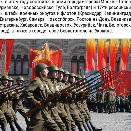
 в этом году состоятся в семи городах-героях (Москве, Петер
рманске, Новороссийске, Туле, Волгограде) и 17-ти российских
ы штабы военных округов и флотов (Краснодар, Калининград
Екатеринбург, Самара, Новосибирск, Ростов-на-Дону, Владикав
страхань, Хабаровск, Владивосток, Уссурийск, Чита, Белогорск,
од), а также в городе-герое Севастополе на Украине.