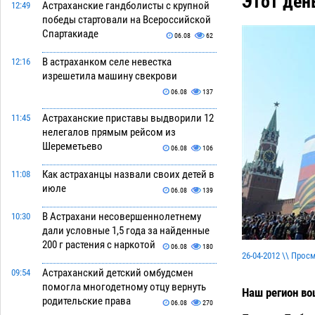
Этот де
Астраханские гандболисты с крупной
12:49
победы стартовали на Всероссийской
Спартакиаде
06.08
62
В астраханком селе невестка
12:16
изрешетила машину свекрови
06.08
137
Астраханские приставы выдворили 12
11:45
нелегалов прямым рейсом из
Шереметьево
06.08
106
Как астраханцы назвали своих детей в
11:08
июле
06.08
139
В Астрахани несовершеннолетнему
10:30
дали условные 1,5 года за найденные
200 г растения с наркотой
06.08
180
26-04-2012 \\ Прос
Астраханский детский омбудсмен
09:54
помогла многодетному отцу вернуть
Наш регион во
родительские права
06.08
270