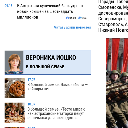
Парады Победы
В Астрахани купеческий банк укроют
09:13
Смоленске, Му
новой крышей за шестнадцать
дислоцирован
миллионов
Североморск, 
06.08
293
Ставрополь, А
Читать архив новостей
Астраханские спасатели назвали
08:29
Нижний Новгор
причину пожара, в котором погиб 3-
месячный малыш
06.08
472
Арендатор заплатит миллионы за
07:38
ВЕРОНИКА ИОШКО
порчу солью астраханских
сельхозугодий
06.08
325
В БОЛЬШОЙ СЕМЬЕ
Завтра погода вновь заставит
20:27
астраханцев жариться
17.07
05.08
400
В большой семье. Язык забыли —
кайнары нет
Уникальные артефакты Золотой Орды
19:07
выставили в астраханском музее
10.07
05.08
452
В большой семье. «Тесто мира»:
как астраханские татарки пекут
Маленькую девочку увезли в больницу
18:29
эчпочмаки для всего двора
после ДТП у «Алимпика» в Астрахани
05.08
656