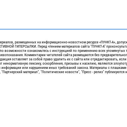
ериалов, размещенных на информационно-новостном ресурсе «ПУНКТ-А», допус
ИВНОЙ ГИПЕРСЫЛКИ. Перед чтением материалов сайта "ПУНКТ-А" проконсульти
 по возможности ознакомьтесь с инструкцией по применению всех упомянутых 
отивопоказания. Комментарии читателей сайта размещаются без предварительно
дакция оставляет за собой право удалить их с сайта или отредактировать, если
т ненормативную лексику, оскорбления, призывы к насилию, являются злоупо
 информации или нарушением иных требований закона. Материалы с плашками
, "Партнерский материал", "Политические новости", "Пресс - релиз" публикуются 