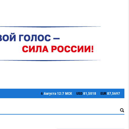
6
Августа
12:7 МСК
USD
81,5018
EUR
87,5697