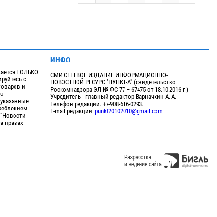
ИНФО
кается ТОЛЬКО
СМИ СЕТЕВОЕ ИЗДАНИЕ ИНФОРМАЦИОННО-
руйтесь с
НОВОСТНОЙ РЕСУРС "ПУНКТ-А" (свидетельство
товаров и
Роскомнадзора ЭЛ № ФС 77 – 67475 от 18.10.2016 г.)
го
Учредитель - главный редактор Варначкин А. А.
 указанные
Телефон редакции. +7-908-616-0293.
треблением
E-mail редакции:
punkt20102010@gmail.com
 "Новости
на правах