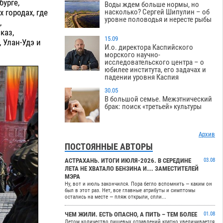
бурге,
Воды ждем больше нормы, но
 городах, где
насколько? Сергей Шипулин – об
уровне половодья и нересте рыбы
,
каз,
15.09
 Улан-Удэ и
И.о. директора Каспийского
морского научно-
исследовательского центра – о
юбилее института, его задачах и
падении уровня Каспия
30.05
В большой семье. Межэтнический
брак: поиск «третьей» культуры
Архив
ПОСТОЯННЫЕ АВТОРЫ
АСТРАХАНЬ. ИТОГИ ИЮЛЯ-2026. В СЕРЕДИНЕ
03.08
ЛЕТА НЕ ХВАТАЛО БЕНЗИНА И… ЗАМЕСТИТЕЛЕЙ
МЭРА
Ну, вот и июль закончился. Пора бегло вспомнить — каким он
был в этот раз. Нет, все главные атрибуты и симптомы
остались на месте — пляж открыли, спли...
ЧЕМ ЖИЛИ. ЕСТЬ ОПАСНО, А ПИТЬ – ТЕМ БОЛЕЕ
01.08
Летом количество пищевых отравлений кратно увеличивается