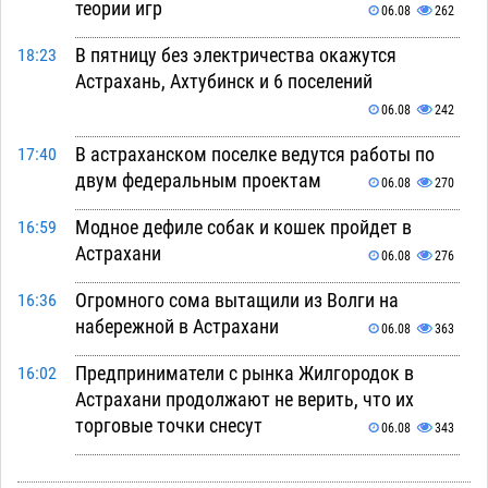
теории игр
06.08
262
В пятницу без электричества окажутся
18:23
Астрахань, Ахтубинск и 6 поселений
06.08
242
В астраханском поселке ведутся работы по
17:40
двум федеральным проектам
06.08
270
Модное дефиле собак и кошек пройдет в
16:59
Астрахани
06.08
276
Огромного сома вытащили из Волги на
16:36
набережной в Астрахани
06.08
363
Предприниматели с рынка Жилгородок в
16:02
Астрахани продолжают не верить, что их
торговые точки снесут
06.08
343
Ящерицу из астраханской пустыни поместили
15:22