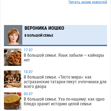
на новой серебряной монете Банка России
Читать архив новостей
06.08
278
Буддийские святыни из Астрахани выставили
14:35
в музее Пушкина в Москве
06.08
251
ВЕРОНИКА ИОШКО
Мэрия Астрахани переводит городские
13:50
В БОЛЬШОЙ СЕМЬЕ
зеленые зоны на автоматический полив
06.08
265
17.07
В большой семье. Язык забыли — кайнары
Скончался второй ребенок после пожара в
13:13
нет
Астрахани
06.08
650
10.07
Астраханские гандболисты с крупной победы
12:49
В большой семье. «Тесто мира»: как
стартовали на Всероссийской Спартакиаде
астраханские татарки пекут эчпочмаки для
всего двора
06.08
313
03.07
В астраханском селе невестка изрешетила
12:16
В большой семье. Уха по-нашему: как одно
машину свекрови
блюдо хранит историю целой семьи
06.08
464