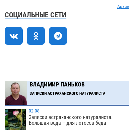
Астраханские приставы выдворили 12
11:45
Архив
нелегалов прямым рейсом из Шереметьево
СОЦИАЛЬНЫЕ СЕТИ
06.08
312
Как астраханцы назвали своих детей в июле
11:08
06.08
328
В Астрахани несовершеннолетнему дали
10:30
условные 1,5 года за найденные 200 г
растения с наркотой
06.08
312
Загрузить еще
ВЛАДИМИР ПАНЬКОВ
ЗАПИСКИ АСТРАХАНСКОГО НАТУРАЛИСТА
02.08
Записки астраханского натуралиста.
Большая вода – для лотосов беда