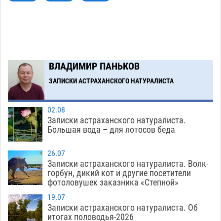
В Астрахани несовершеннолетнему дали
10:30
условные 1,5 года за найденные 200 г
растения с наркотой
06.08
279
Загрузить еще
ВЛАДИМИР ПАНЬКОВ
ЗАПИСКИ АСТРАХАНСКОГО НАТУРАЛИСТА
02.08
Записки астраханского натуралиста.
Большая вода – для лотосов беда
26.07
Записки астраханского натуралиста. Волк-
горбун, дикий кот и другие посетители
фотоловушек заказника «Степной»
19.07
Записки астраханского натуралиста. Об
итогах половодья-2026