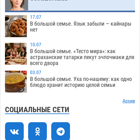
зеленые зоны на автоматический полив
06.08
232
17.07
В большой семье. Язык забыли — кайнары
Скончался второй ребенок после пожара в
13:13
нет
Астрахани
06.08
582
10.07
Астраханские гандболисты с крупной победы
12:49
В большой семье. «Тесто мира»: как
стартовали на Всероссийской Спартакиаде
астраханские татарки пекут эчпочмаки для
всего двора
06.08
283
03.07
В астраханском селе невестка изрешетила
12:16
В большой семье. Уха по-нашему: как одно
машину свекрови
блюдо хранит историю целой семьи
06.08
425
Астраханские приставы выдворили 12
11:45
Архив
нелегалов прямым рейсом из Шереметьево
СОЦИАЛЬНЫЕ СЕТИ
06.08
278
Как астраханцы назвали своих детей в июле
11:08
06.08
290