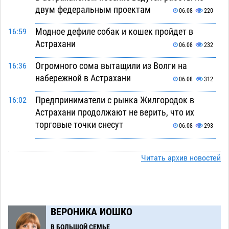
двум федеральным проектам
06.08
220
Модное дефиле собак и кошек пройдет в
16:59
Астрахани
06.08
232
Огромного сома вытащили из Волги на
16:36
набережной в Астрахани
06.08
312
Предприниматели с рынка Жилгородок в
16:02
Астрахани продолжают не верить, что их
торговые точки снесут
06.08
293
Ящерицу из астраханской пустыни поместили
15:22
на новой серебряной монете Банка России
Читать архив новостей
06.08
248
Буддийские святыни из Астрахани выставили
14:35
в музее Пушкина в Москве
06.08
220
ВЕРОНИКА ИОШКО
Мэрия Астрахани переводит городские
13:50
В БОЛЬШОЙ СЕМЬЕ