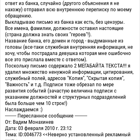
ответ из банка, случайно (другого объяснения я не
нахожу) отправил всю внутреннюю переписку по моему
обращению.
Выкладываю письмо из банка как есть, без цензуры.
Все имена, фамилии, должности оставил настоящие
(страна должна знать своих "героев"!).
Название банка, его домен и город - выдуманные из
головы (все-таки служебная внутренняя информация, не
хочу, чтобы пострадала девушка которая мне ошибочно
все это прислала вместе с ответом).
Поскольку письмо содержало 2 МЕГАБАЙТА ТЕКСТА!!! я
удалил множество ненужной информации, цитирования,
служебный полей, адресов "Копия", "Скрытая копия",
"Важность" и т.д. Подписи тоже обрезал по мере
развития событий (зачастую величина подписи с
указанием должностей и структурных подразделений
была больше чем 10 строк!)
Наслаждаемся :)
--------- Пересланное сообщение ----------
От: Вадим Монахинев
Дата: 03 февраля 2010 г. 23:12
Тема: ID:0046773 <<Неверно установленный рекламный