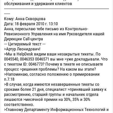
обслуживания и удержания клиентов
--------------------------------------------------------------------------------------------------------
------
Кому: Анна Скворцова
Дата: 18 февраля 2010 г. 13:10
Анна, пересылаю тебе письмо из Контрольно-
Ревизионного Управления на имя Руководителя нашей
Дирекции Call-центра
--- Цитируемый текст ---
>Артур Леонидович!
>Мы в HelpDesk видим ваши незакрытые тикеты. По
0045540, 0046353 0046571 вы мне >уже докладывали. Что
с тикетом ID: 0046773? Почему в тикете не описываете
процесс >решения проблемы? На каком вы этапе?
>Напоминаю, согласно положению о премировании
п.7.18
>В случае, когда имеются незавершенные тикеты со
сроками более 21 дня, специалист >принявший заявку к
рассмотрению, старший группы и начальник отдела
лишаются >месячной премии на 30%, 35% и 30%
соответственно.
>Главному Департаменту Информационных Технологий и