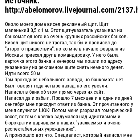
Источник:
http://abelomorov.livejournal.com/2137.
Около моего дома висел рекламный щит. Щит
маленький 0,5 х 1 м. Этот щит-указатель указывал на
банкомат одного из очень крупных российских банков.
Висел щит никого не трогал, так бы и провисел до
"второго пришествия", но ко мне в начале февраля из
Москвы приехал друг в командировку. У него была
карточка этого банка и вечером мы пошли по адресу
указанному на рекламном щите снять немного денег.
Идти всего 50 м.
Там проходная небольшого завода, но банкомата нет.
Был говорят года четыре назад, но его увезли.
Написал в банк об этом прямо через их сайт.
Написал да и забыл. Прошло 7 месяцев и в один из дней
сентября мне приходит ответ из банка. От прочитанного у
меня случился ШОК! Потом меня разразил гомерический
хохот, потом я крепко задумался над идиотизмом и
бюрократии царившем в наших "уважаемых и очень
респектабельных учреждениях".
А произошло вот что. Специалист, который написал мне