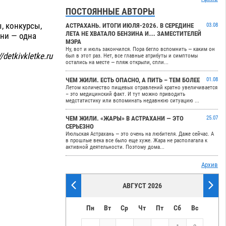
ПОСТОЯННЫЕ АВТОРЫ
, конкурсы,
АСТРАХАНЬ. ИТОГИ ИЮЛЯ-2026. В СЕРЕДИНЕ
03.08
ЛЕТА НЕ ХВАТАЛО БЕНЗИНА И… ЗАМЕСТИТЕЛЕЙ
они — одна
МЭРА
Ну, вот и июль закончился. Пора бегло вспомнить — каким он
/detkivkletke.ru
был в этот раз. Нет, все главные атрибуты и симптомы
остались на месте — пляж открыли, спли...
ЧЕМ ЖИЛИ. ЕСТЬ ОПАСНО, А ПИТЬ – ТЕМ БОЛЕЕ
01.08
Летом количество пищевых отравлений кратно увеличивается
– это медицинский факт. И тут можно приводить
медстатистику или вспоминать недавнюю ситуацию ...
ЧЕМ ЖИЛИ. «ЖАРЫ» В АСТРАХАНИ — ЭТО
25.07
СЕРЬЕЗНО
Июльская Астрахань — это очень на любителя. Даже сейчас. А
в прошлые века все было еще хуже. Жара не располагала к
активной деятельности. Поэтому дома...
Архив
АВГУСТ 2026
Пн
Вт
Ср
Чт
Пт
Сб
Вс