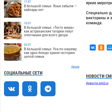
17.07
яркие меропр
В большой семье. Язык забыли —
Астраханцев ждут на парковом газоне
11:20
кайнары нет
с призами и эрмитажными котами
Специально дл
викторины и э
07.08
299
команда.
10.07
Астраханский суд встал на сторону
10:43
В большой семье. «Тесто мира»:
как астраханские татарки пекут
МЧС в споре за возврат униформы
эчпочмаки для всего двора
07.08
413
03.07
На Всероссийской Спартакиаде
10:02
В большой семье. Уха по-нашему:
астраханские гандболисты уступили
как одно блюдо хранит историю
целой семьи
казанским «драконам»
07.08
287
Все пострадавшие при пожаре на
Архив
09:25
Краснодарской в Астрахани
СОЦИАЛЬНЫЕ СЕТИ
НОВОСТИ СМ
скончались
07.08
1464
Новости smi2.ru
Астраханский суд оценил четыре удара
08:47
по голове полицейского в сто тысяч
рублей
07.08
385
Завтра астраханская жара вновь
19:36