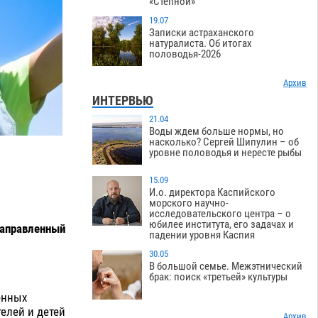
«Степной»
19.07
Записки астраханского
натуралиста. Об итогах
половодья-2026
Архив
ИНТЕРВЬЮ
21.04
Воды ждем больше нормы, но
насколько? Сергей Шипулин – об
уровне половодья и нересте рыбы
15.09
И.о. директора Каспийского
морского научно-
исследовательского центра – о
юбилее института, его задачах и
направленный
падении уровня Каспия
30.05
В большой семье. Межэтнический
брак: поиск «третьей» культуры
енных
елей и детей
Архив