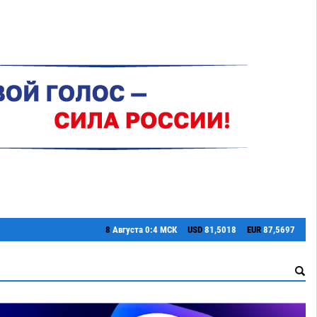
8
Августа
0:4 МСК
USD
81,5018
EUR
87,5697