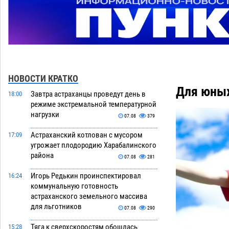
НОВОСТИ КРАТКО
Для юных
Завтра астраханцы проведут день в
18:00
режиме экстремальной температурной
нагрузки
07.08
379
Астраханский котлован с мусором
17:09
угрожает плодородию Харабалинского
района
07.08
281
Игорь Редькин проинспектировал
16:24
коммунальную готовность
астраханского земельного массива
для льготников
07.08
290
Тяга к сверхскоростям обошлась
15:28