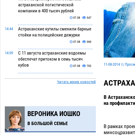
астраханской логистической
компании в 400 тысяч рублей
07.08
347
Астраханские кутилы сменили барные
14:44
стойки на полицейские дежурки
07.08
360
С 11 августа астраханские водоемы
14:09
обеспечат притоком в семь тысяч
11-08-2014 \\ Прос
кубов
07.08
702
Астраханский аэропорт попробует
13:29
АСТРАХА
Читать архив новостей
отбиться от ворон в апелляционном
суде
07.08
373
В Астраханско
Астраханские археологи откопали
12:53
на профилакт
древнюю помойку
07.08
560
ВЕРОНИКА ИОШКО
В Астрахани подросток угнал
11:58
В БОЛЬШОЙ СЕМЬЕ
мотоцикл и похитил чужие мобильник
В рамках прое
с банковскими картами
минсоцразвити
07.08
341