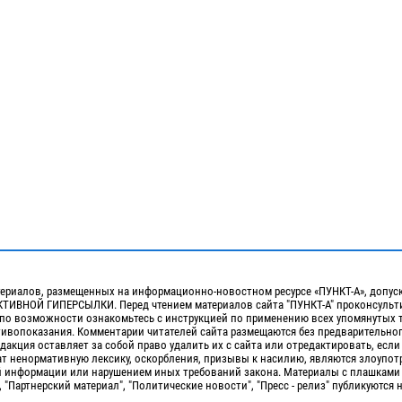
ериалов, размещенных на информационно-новостном ресурсе «ПУНКТ-А», допус
ИВНОЙ ГИПЕРСЫЛКИ. Перед чтением материалов сайта "ПУНКТ-А" проконсульти
 по возможности ознакомьтесь с инструкцией по применению всех упомянутых 
отивопоказания. Комментарии читателей сайта размещаются без предварительно
дакция оставляет за собой право удалить их с сайта или отредактировать, если
т ненормативную лексику, оскорбления, призывы к насилию, являются злоупо
 информации или нарушением иных требований закона. Материалы с плашками
, "Партнерский материал", "Политические новости", "Пресс - релиз" публикуются 