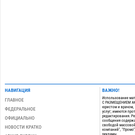
приблизится к 40-градусному пределу
06.08
525
В Астрахани впервые открыли смену
18:57
по теории игр
06.08
468
Загрузить еще
НАВИГАЦИЯ
ВАЖНО!
Использование мат
ГЛАВНОЕ
С РАЗМЕЩЕНИЕМ АКТ
юристом и врачом,
ФЕДЕРАЛЬНОЕ
услуг; имеются пр
редактирования. Ре
ОФИЦИАЛЬНО
сообщения содержа
свободой массовой
НОВОСТИ КРАТКО
компаний", "Промо"
рекламы.