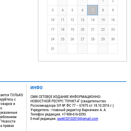
1
2
3
4
5
6
7
8
9
10
11
12
13
14
15
16
17
18
19
20
21
22
23
24
25
26
27
28
29
30
31
ИНФО
кается ТОЛЬКО
СМИ СЕТЕВОЕ ИЗДАНИЕ ИНФОРМАЦИОННО-
руйтесь с
НОВОСТНОЙ РЕСУРС "ПУНКТ-А" (свидетельство
товаров и
Роскомнадзора ЭЛ № ФС 77 – 67475 от 18.10.2016 г.)
го
Учредитель - главный редактор Варначкин А. А.
 указанные
Телефон редакции. +7-908-616-0293.
треблением
E-mail редакции:
punkt20102010@gmail.com
 "Новости
на правах