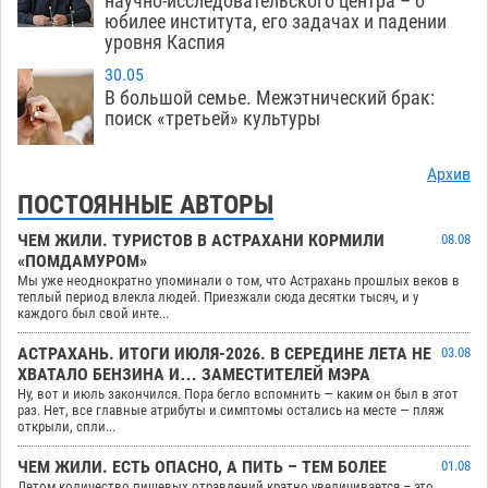
научно-исследовательского центра – о
юбилее института, его задачах и падении
уровня Каспия
30.05
В большой семье. Межэтнический брак:
поиск «третьей» культуры
Архив
ПОСТОЯННЫЕ АВТОРЫ
ЧЕМ ЖИЛИ. ТУРИСТОВ В АСТРАХАНИ КОРМИЛИ
08.08
«ПОМДАМУРОМ»
Мы уже неоднократно упоминали о том, что Астрахань прошлых веков в
теплый период влекла людей. Приезжали сюда десятки тысяч, и у
каждого был свой инте...
АСТРАХАНЬ. ИТОГИ ИЮЛЯ-2026. В СЕРЕДИНЕ ЛЕТА НЕ
03.08
ХВАТАЛО БЕНЗИНА И… ЗАМЕСТИТЕЛЕЙ МЭРА
Ну, вот и июль закончился. Пора бегло вспомнить — каким он был в этот
раз. Нет, все главные атрибуты и симптомы остались на месте — пляж
открыли, спли...
ЧЕМ ЖИЛИ. ЕСТЬ ОПАСНО, А ПИТЬ – ТЕМ БОЛЕЕ
01.08
Летом количество пищевых отравлений кратно увеличивается – это