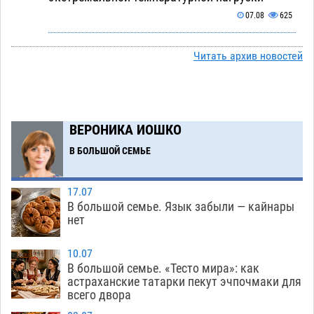
07.08
625
Астраханский котлован с мусором угрожает
17:09
Читать архив новостей
плодородию Харабалинского района
07.08
482
Игорь Редькин проинспектировал
16:24
коммунальную готовность астраханского
ВЕРОНИКА ИОШКО
земельного массива для льготников
В БОЛЬШОЙ СЕМЬЕ
07.08
480
Тяга к сверхскоростям обошлась
15:28
17.07
астраханской логистической компании в 400
В большой семье. Язык забыли — кайнары
нет
тысяч рублей
07.08
513
Астраханские кутилы сменили барные стойки
14:44
10.07
В большой семье. «Тесто мира»: как
на полицейские дежурки
07.08
519
астраханские татарки пекут эчпочмаки для
всего двора
С 11 августа астраханские водоемы
14:09