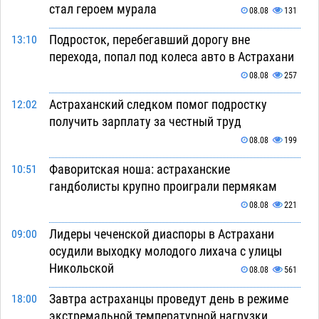
стал героем мурала
08.08
131
Подросток, перебегавший дорогу вне
13:10
перехода, попал под колеса авто в Астрахани
08.08
257
Астраханский следком помог подростку
12:02
получить зарплату за честный труд
08.08
199
Фаворитская ноша: астраханские
10:51
гандболисты крупно проиграли пермякам
08.08
221
Лидеры чеченской диаспоры в Астрахани
09:00
осудили выходку молодого лихача с улицы
Никольской
08.08
561
Завтра астраханцы проведут день в режиме
18:00
экстремальной температурной нагрузки