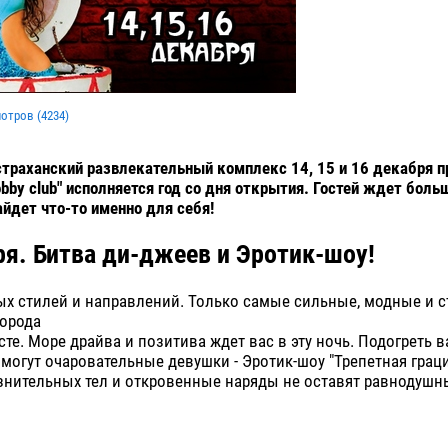
мотров (
4234
)
траханский развлекательный комплекс 14, 15 и 16 декабря п
bby club" исполняется год со дня открытия. Гостей ждет боль
йдет что-то именно для себя!
ря. Битва ди-джеев и Эротик-шоу!
х стилей и направлений. Только самые сильные, модные и с
города
сте. Море драйва и позитива ждет вас в эту ночь. Подогреть 
могут очаровательные девушки - Эротик-шоу "Трепетная граци
знительных тел и откровенные наряды не оставят равнодуш