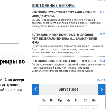
ПОСТОЯННЫЕ АВТОРЫ
ЧЕМ ЖИЛИ. ТУРИСТОВ В АСТРАХАНИ КОРМИЛИ
08.08
«ПОМДАМУРОМ»
Мы уже неоднократно упоминали о том, что Астрахань
прошлых веков в теплый период влекла людей. Приезжали
сюда десятки тысяч, и у каждого был свой инте...
АСТРАХАНЬ. ИТОГИ ИЮЛЯ-2026. В СЕРЕДИНЕ
03.08
ЛЕТА НЕ ХВАТАЛО БЕНЗИНА И… ЗАМЕСТИТЕЛЕЙ
МЭРА
Ну, вот и июль закончился. Пора бегло вспомнить — каким он
был в этот раз. Нет, все главные атрибуты и симптомы
остались на месте — пляж открыли, спли...
урниры по
ЧЕМ ЖИЛИ. ЕСТЬ ОПАСНО, А ПИТЬ – ТЕМ БОЛЕЕ
01.08
Летом количество пищевых отравлений кратно увеличивается
– это медицинский факт. И тут можно приводить
медстатистику или вспоминать недавнюю ситуацию ...
. А на десерт
Архив
ких трюков,
дай перчинки
АВГУСТ 2026
Пн
Вт
Ср
Чт
Пт
Сб
Вс