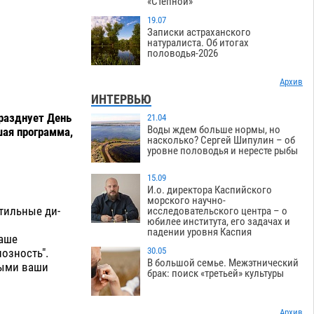
«Степной»
19.07
Записки астраханского
натуралиста. Об итогах
половодья-2026
Архив
ИНТЕРВЬЮ
разднует День
21.04
Воды ждем больше нормы, но
шая программа,
насколько? Сергей Шипулин – об
уровне половодья и нересте рыбы
15.09
И.о. директора Каспийского
морского научно-
тильные ди-
исследовательского центра – о
юбилее института, его задачах и
падении уровня Каспия
ваше
30.05
озность".
В большой семье. Межэтнический
ными ваши
брак: поиск «третьей» культуры
Архив