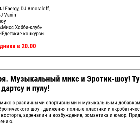
J Energy, DJ Amoraloff,
DJ Vanin
шоу
«Мисс Хобби-клуб»
НЕдетские конкурсы.
дника в 20.00
ря. Музыкальный микс и Эротик-шоу! Т
 дартсу и пулу!
микс с различными спортивными и музыкальными добавками
ротического шоу - движения полные пластики и акробатичес
 восторга, адреналин и возбуждение, романтика и юмор. При
оению.