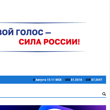
8
Августа
15:11 МСК
USD
81,5018
EUR
87,5697