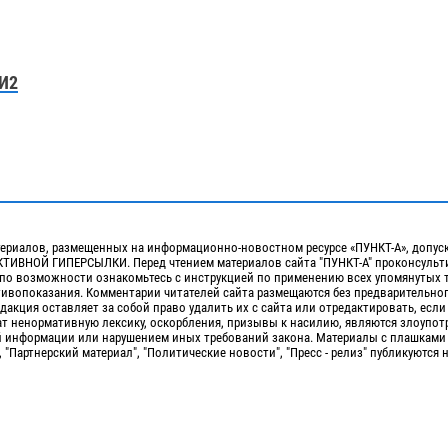
И2
ериалов, размещенных на информационно-новостном ресурсе «ПУНКТ-А», допус
ИВНОЙ ГИПЕРСЫЛКИ. Перед чтением материалов сайта "ПУНКТ-А" проконсульти
 по возможности ознакомьтесь с инструкцией по применению всех упомянутых 
отивопоказания. Комментарии читателей сайта размещаются без предварительно
дакция оставляет за собой право удалить их с сайта или отредактировать, если
т ненормативную лексику, оскорбления, призывы к насилию, являются злоупо
 информации или нарушением иных требований закона. Материалы с плашками
, "Партнерский материал", "Политические новости", "Пресс - релиз" публикуются 