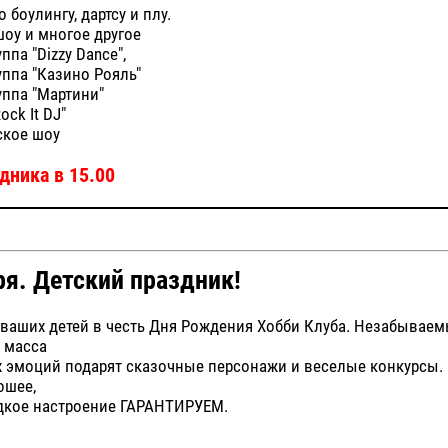
о боулингу, дартсу и плу.
оу и многое другое
ппа "Dizzy Dance",
уппа "Казино Рояль"
уппа "Мартини"
ock It DJ"
ское шоу
дника в 15.00
ря. Детский праздник!
 ваших детей в честь Дня Рождения Хобби Клуба. Незабывае
 масса
 эмоций подарят сказочные персонажи и веселые конкурсы.
ошее,
адкое настроение ГАРАНТИРУЕМ.