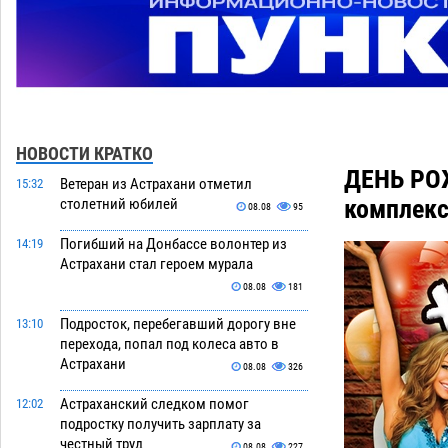
НОВОСТИ КРАТКО
ДЕНЬ РО
Ветеран из Астрахани отметил
15:32
комплекс
столетний юбилей
08.08
95
Погибший на Донбассе волонтер из
14:19
Астрахани стал героем мурала
08.08
181
Подросток, перебегавший дорогу вне
13:10
перехода, попал под колеса авто в
Астрахани
08.08
326
Астраханский следком помог
12:02
подростку получить зарплату за
честный труд
08.08
227