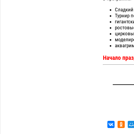
Сладкий
Турнир п
гигантск
ростовы
цирковы
моделир
аквагрим
Начало праз