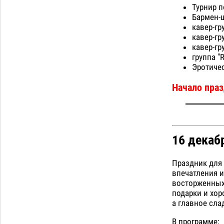
мотоцикл и похитил чужие мобильник
Турнир п
с банковскими картами
07.08
459
Бармен-ш
кавер-гру
Астраханцев ждут на парковом газоне
11:20
кавер-гр
с призами и эрмитажными котами
кавер-гр
07.08
409
группа "R
Эротиче
Загрузить еще
Начало праз
16 декаб
Праздник для
впечатления и
восторженных
подарки и хор
а главное сл
В программе: