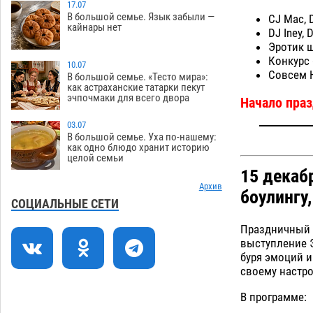
17.07
В большой семье. Язык забыли —
CJ Mac, D
Тяга к сверхскоростям обошлась
15:28
кайнары нет
DJ Iney, 
астраханской логистической
Эротик 
компании в 400 тысяч рублей
Конкурс 
10.07
07.08
525
Совсем 
В большой семье. «Тесто мира»:
как астраханские татарки пекут
Астраханские кутилы сменили барные
14:44
эчпочмаки для всего двора
Начало праз
стойки на полицейские дежурки
07.08
530
03.07
В большой семье. Уха по-нашему:
С 11 августа астраханские водоемы
14:09
как одно блюдо хранит историю
целой семьи
обеспечат притоком в семь тысяч
15 декаб
кубов
07.08
1280
Архив
боулингу,
Астраханский аэропорт попробует
13:29
СОЦИАЛЬНЫЕ СЕТИ
отбиться от ворон в апелляционном
Праздничный 
суде
07.08
533
выступление Э
буря эмоций и
Астраханские археологи откопали
12:53
своему настр
древнюю помойку
07.08
708
В программе:
В Астрахани подросток угнал
11:58