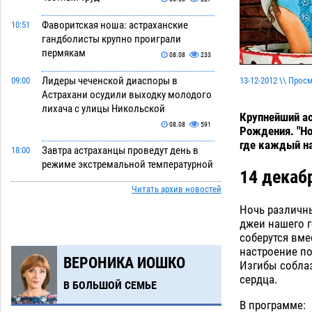
Фаворитская ноша: астраханские
10:51
гандболисты крупно проиграли
пермякам
08.08
233
Лидеры чеченской диаспоры в
13-12-2012 \\ Прос
09:00
Астрахани осудили выходку молодого
лихача с улицы Никольской
Крупнейший ас
08.08
591
Рождения. "Ho
где каждый на
Завтра астраханцы проведут день в
18:00
режиме экстремальной температурной
14 декаб
нагрузки
07.08
638
Читать архив новостей
Астраханский котлован с мусором
17:09
Ночь различны
угрожает плодородию Харабалинского
джеи нашего 
района
соберутся вме
07.08
495
настроение по
ВЕРОНИКА ИОШКО
Игорь Редькин проинспектировал
16:24
Изгибы собла
коммунальную готовность
сердца.
В БОЛЬШОЙ СЕМЬЕ
астраханского земельного массива
для льготников
В программе:
07.08
493