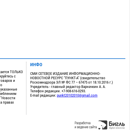
ИНФО
кается ТОЛЬКО
СМИ СЕТЕВОЕ ИЗДАНИЕ ИНФОРМАЦИОННО-
руйтесь с
НОВОСТНОЙ РЕСУРС "ПУНКТ-А" (свидетельство
товаров и
Роскомнадзора ЭЛ № ФС 77 – 67475 от 18.10.2016 г.)
го
Учредитель - главный редактор Варначкин А. А.
 указанные
Телефон редакции. +7-908-616-0293.
треблением
E-mail редакции:
punkt20102010@gmail.com
 "Новости
на правах