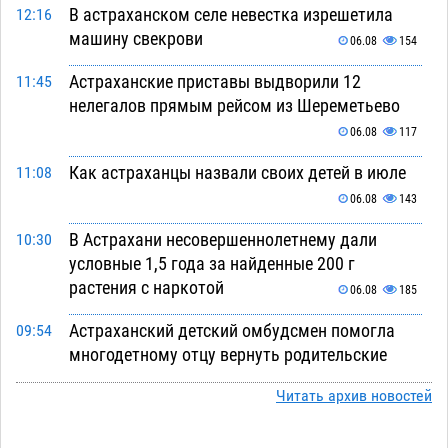
В астраханском селе невестка изрешетила
12:16
машину свекрови
06.08
154
Астраханские приставы выдворили 12
11:45
нелегалов прямым рейсом из Шереметьево
06.08
117
Как астраханцы назвали своих детей в июле
11:08
06.08
143
В Астрахани несовершеннолетнему дали
10:30
условные 1,5 года за найденные 200 г
растения с наркотой
06.08
185
Астраханский детский омбудсмен помогла
09:54
многодетному отцу вернуть родительские
права
06.08
280
Читать архив новостей
В Астрахани купеческий банк укроют новой
09:13
крышей за шестнадцать миллионов