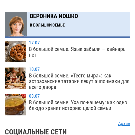
06.08
300
ВЕРОНИКА ИОШКО
Астраханские спасатели назвали причину
08:29
В БОЛЬШОЙ СЕМЬЕ
пожара, в котором погиб 3-месячный малыш
06.08
488
17.07
Арендатор заплатит миллионы за порчу
07:38
В большой семье. Язык забыли — кайнары
солью астраханских сельхозугодий
нет
06.08
329
Завтра погода вновь заставит астраханцев
20:27
10.07
жариться
В большой семье. «Тесто мира»: как
05.08
405
астраханские татарки пекут эчпочмаки для
всего двора
Уникальные артефакты Золотой Орды
19:07
выставили в астраханском музее
05.08
458
03.07
В большой семье. Уха по-нашему: как одно
Маленькую девочку увезли в больницу после
18:29
блюдо хранит историю целой семьи
ДТП у «Алимпика» в Астрахани
05.08
664
Архив
Всероссийская летняя перепись воробьев
16:31
СОЦИАЛЬНЫЕ СЕТИ
стартует в Астрахани