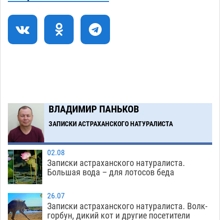
05.08
411
Астраханские пожарные поезда с начала года
15:58
десять раз выезжали на борьбу с огнем
05.08
406
Гость из Чечни утонул в реке под Астраханью
15:14
05.08
607
Загрузить еще
ВЛАДИМИР ПАНЬКОВ
ЗАПИСКИ АСТРАХАНСКОГО НАТУРАЛИСТА
02.08
Записки астраханского натуралиста.
Большая вода – для лотосов беда
26.07
Записки астраханского натуралиста. Волк-
горбун, дикий кот и другие посетители