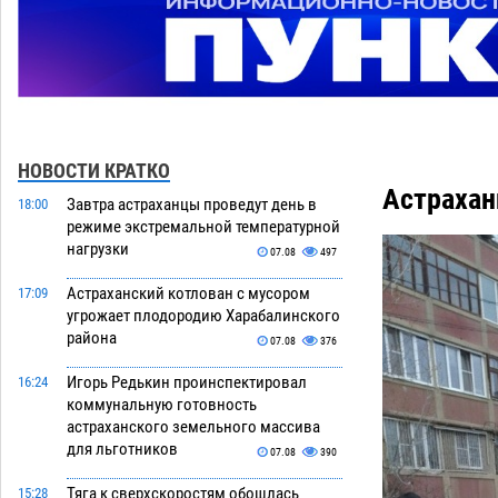
НОВОСТИ КРАТКО
Астрахан
Завтра астраханцы проведут день в
18:00
режиме экстремальной температурной
нагрузки
07.08
497
Астраханский котлован с мусором
17:09
угрожает плодородию Харабалинского
района
07.08
376
Игорь Редькин проинспектировал
16:24
коммунальную готовность
астраханского земельного массива
для льготников
07.08
390
Тяга к сверхскоростям обошлась
15:28