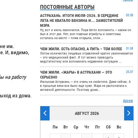
ПОСТОЯННЫЕ АВТОРЫ
АСТРАХАНЬ. ИТОГИ ИЮЛЯ-2026. В СЕРЕДИНЕ
03.08
ЛЕТА НЕ ХВАТАЛО БЕНЗИНА И… ЗАМЕСТИТЕЛЕЙ
МЭРА
Ну, вот и июль закончился. Пора бегло вспомнить — каким он
был в этот раз. Нет, все главные атрибуты и симптомы
остались на месте — пляж открыли, спли...
не им.
ЧЕМ ЖИЛИ. ЕСТЬ ОПАСНО, А ПИТЬ – ТЕМ БОЛЕЕ
01.08
е. И, видимо,
Летом количество пищевых отравлений кратно увеличивается
– это медицинский факт. И тут можно приводить
медстатистику или вспоминать недавнюю ситуацию ...
ЧЕМ ЖИЛИ. «ЖАРЫ» В АСТРАХАНИ — ЭТО
25.07
бы на работу
СЕРЬЕЗНО
Июльская Астрахань — это очень на любителя. Даже сейчас. А
в прошлые века все было еще хуже. Жара не располагала к
активной деятельности. Поэтому дома...
ыход из дома.
Архив
АВГУСТ 2026
Пн
Вт
Ср
Чт
Пт
Сб
Вс