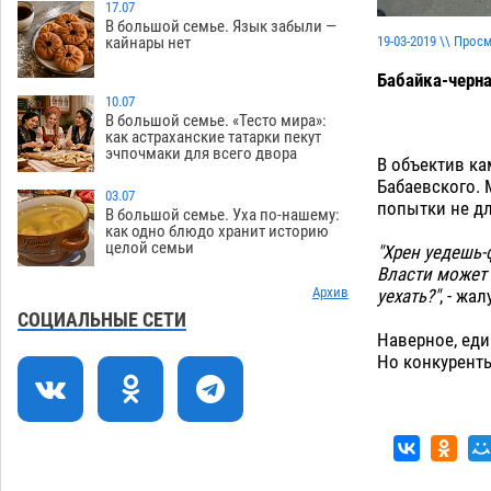
17.07
В большой семье. Язык забыли —
Астраханцев ждут на парковом газоне
11:20
19-03-2019 \\ Прос
кайнары нет
с призами и эрмитажными котами
Бабайка-черна
07.08
348
10.07
Астраханский суд встал на сторону
10:43
В большой семье. «Тесто мира»:
как астраханские татарки пекут
МЧС в споре за возврат униформы
эчпочмаки для всего двора
В объектив ка
07.08
555
Бабаевского. 
03.07
На Всероссийской Спартакиаде
попытки не дл
10:02
В большой семье. Уха по-нашему:
астраханские гандболисты уступили
как одно блюдо хранит историю
целой семьи
казанским «драконам»
"Хрен уедешь-
07.08
332
Власти может 
Все пострадавшие при пожаре на
Архив
уехать?"
, - жа
09:25
Краснодарской в Астрахани
СОЦИАЛЬНЫЕ СЕТИ
скончались
Наверное, еди
07.08
1542
Но конкуренты
Астраханский суд оценил четыре удара
08:47
по голове полицейского в сто тысяч
рублей
07.08
431
Завтра астраханская жара вновь
19:36