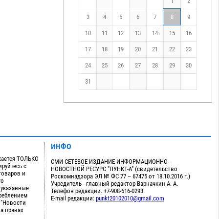
1
2
3
4
5
6
7
8
9
10
11
12
13
14
15
16
17
18
19
20
21
22
23
24
25
26
27
28
29
30
31
ИНФО
кается ТОЛЬКО
СМИ СЕТЕВОЕ ИЗДАНИЕ ИНФОРМАЦИОННО-
руйтесь с
НОВОСТНОЙ РЕСУРС "ПУНКТ-А" (свидетельство
товаров и
Роскомнадзора ЭЛ № ФС 77 – 67475 от 18.10.2016 г.)
го
Учредитель - главный редактор Варначкин А. А.
 указанные
Телефон редакции. +7-908-616-0293.
треблением
E-mail редакции:
punkt20102010@gmail.com
 "Новости
на правах