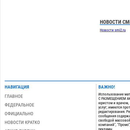
приблизится к 40-градусному пределу
06.08
580
В Астрахани впервые открыли смену
18:57
НОВОСТИ СМ
по теории игр
06.08
511
Новости smi2.ru
Загрузить еще
НАВИГАЦИЯ
ВАЖНО!
Использование мат
ГЛАВНОЕ
С РАЗМЕЩЕНИЕМ АКТ
юристом и врачом,
ФЕДЕРАЛЬНОЕ
услуг; имеются пр
редактирования. Ре
ОФИЦИАЛЬНО
сообщения содержа
свободой массовой
НОВОСТИ КРАТКО
компаний", "Промо"
рекламы.