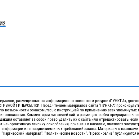
И2
ериалов, размещенных на информационно-новостном ресурсе «ПУНКТ-А», допус
ИВНОЙ ГИПЕРСЫЛКИ. Перед чтением материалов сайта "ПУНКТ-А" проконсульти
 по возможности ознакомьтесь с инструкцией по применению всех упомянутых 
отивопоказания. Комментарии читателей сайта размещаются без предварительно
дакция оставляет за собой право удалить их с сайта или отредактировать, если
т ненормативную лексику, оскорбления, призывы к насилию, являются злоупо
 информации или нарушением иных требований закона. Материалы с плашками
, "Партнерский материал", "Политические новости", "Пресс - релиз" публикуются 