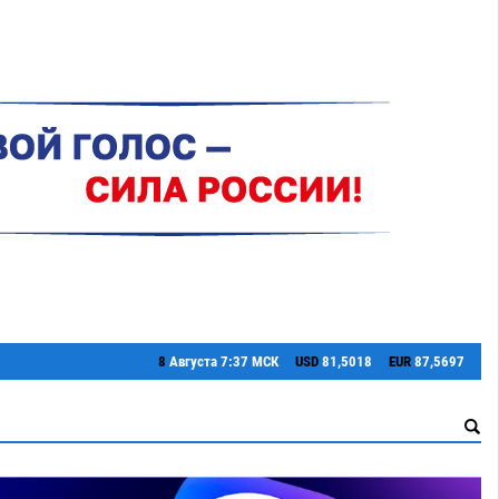
8
Августа
7:37 МСК
USD
81,5018
EUR
87,5697