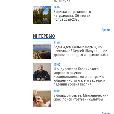
«Степной»
19.07
Записки астраханского
натуралиста. Об итогах
половодья-2026
Архив
ИНТЕРВЬЮ
21.04
Воды ждем больше нормы, но
насколько? Сергей Шипулин – об
уровне половодья и нересте рыбы
15.09
И.о. директора Каспийского
морского научно-
исследовательского центра – о
юбилее института, его задачах и
падении уровня Каспия
30.05
В большой семье. Межэтнический
брак: поиск «третьей» культуры
Архив