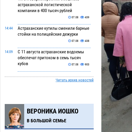
астраханской логистической
компании в 400 тысяч рублей
07.08
439
Астраханские кутилы сменили барные
14:44
стойки на полицейские дежурки
07.08
438
С 11 августа астраханские водоемы
14:09
обеспечат притоком в семь тысяч
кубов
07.08
903
Астраханский аэропорт попробует
13:29
Читать архив новостей
отбиться от ворон в апелляционном
суде
07.08
459
Астраханские археологи откопали
12:53
древнюю помойку
07.08
632
ВЕРОНИКА ИОШКО
В Астрахани подросток угнал
11:58
В БОЛЬШОЙ СЕМЬЕ
мотоцикл и похитил чужие мобильник
с банковскими картами
07.08
393