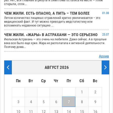
раз. Нет, все главные атрибуты и симптомы остались на месте — пляж
открыли, спли...
ЧЕМ ЖИЛИ. ЕСТЬ ОПАСНО, А ПИТЬ – ТЕМ БОЛЕЕ
01.08
Летом количество пищевых отравлений кратно увеличивается – это
медицинский факт. И тут можно приводить медстатистику или
вспоминать недавнюю ситуацию ...
ЧЕМ ЖИЛИ. «ЖАРЫ» В АСТРАХАНИ — ЭТО СЕРЬЕЗНО
25.07
Июльская Астрахань — это очень на любителя. Даже сейчас. А в прошлые
века все было еще хуже. Жара не располагала к активной деятельности.
Поэтому дома...
Архив
АВГУСТ 2026
Пн
Вт
Ср
Чт
Пт
Сб
Вс
1
2
3
4
5
6
7
8
9
10
11
12
13
14
15
16