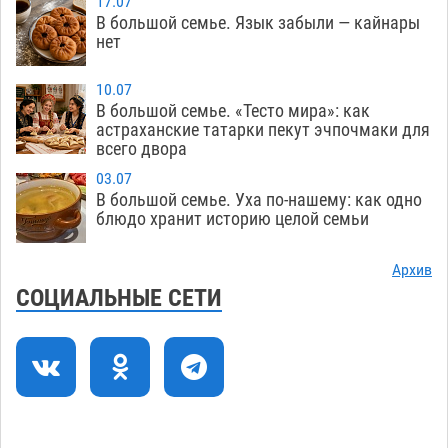
17.07
В большой семье. Язык забыли — кайнары
Мэрия Астрахани переводит городские
13:50
нет
зеленые зоны на автоматический полив
06.08
312
10.07
В большой семье. «Тесто мира»: как
Скончался второй ребенок после пожара в
13:13
астраханские татарки пекут эчпочмаки для
всего двора
Астрахани
06.08
756
03.07
Астраханские гандболисты с крупной победы
12:49
В большой семье. Уха по-нашему: как одно
стартовали на Всероссийской Спартакиаде
блюдо хранит историю целой семьи
06.08
361
Архив
В астраханском селе невестка изрешетила
12:16
СОЦИАЛЬНЫЕ СЕТИ
машину свекрови
06.08
529
Астраханские приставы выдворили 12
11:45
нелегалов прямым рейсом из Шереметьево
06.08
368
Как астраханцы назвали своих детей в июле
11:08