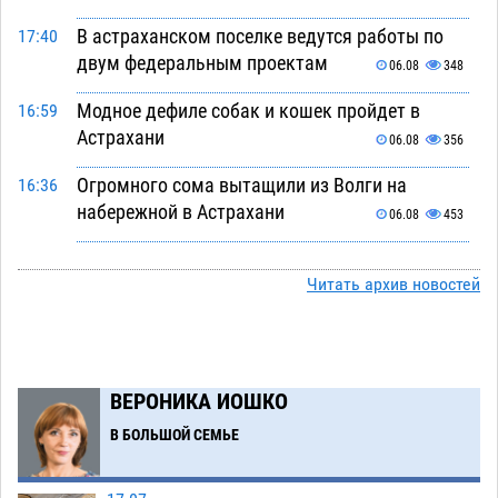
В астраханском поселке ведутся работы по
17:40
двум федеральным проектам
06.08
348
Модное дефиле собак и кошек пройдет в
16:59
Астрахани
06.08
356
Огромного сома вытащили из Волги на
16:36
набережной в Астрахани
06.08
453
Предприниматели с рынка Жилгородок в
16:02
Астрахани продолжают не верить, что их
Читать архив новостей
торговые точки снесут
06.08
429
Ящерицу из астраханской пустыни поместили
15:22
на новой серебряной монете Банка России
ВЕРОНИКА ИОШКО
06.08
329
В БОЛЬШОЙ СЕМЬЕ
Буддийские святыни из Астрахани выставили
14:35
в музее Пушкина в Москве
06.08
313