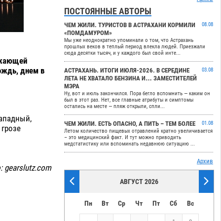
ПОСТОЯННЫЕ АВТОРЫ
ЧЕМ ЖИЛИ. ТУРИСТОВ В АСТРАХАНИ КОРМИЛИ
08.08
«ПОМДАМУРОМ»
Мы уже неоднократно упоминали о том, что Астрахань
прошлых веков в теплый период влекла людей. Приезжали
сюда десятки тысяч, и у каждого был свой инте...
ужающей
ождь, днем в
АСТРАХАНЬ. ИТОГИ ИЮЛЯ-2026. В СЕРЕДИНЕ
03.08
ЛЕТА НЕ ХВАТАЛО БЕНЗИНА И… ЗАМЕСТИТЕЛЕЙ
МЭРА
Ну, вот и июль закончился. Пора бегло вспомнить — каким он
был в этот раз. Нет, все главные атрибуты и симптомы
остались на месте — пляж открыли, спли...
западный,
ЧЕМ ЖИЛИ. ЕСТЬ ОПАСНО, А ПИТЬ – ТЕМ БОЛЕЕ
01.08
 грозе
Летом количество пищевых отравлений кратно увеличивается
– это медицинский факт. И тут можно приводить
медстатистику или вспоминать недавнюю ситуацию ...
.
Архив
 gearslutz.com
АВГУСТ 2026
Пн
Вт
Ср
Чт
Пт
Сб
Вс