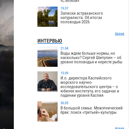
«Степной»
19.07
Записки астраханского
натуралиста. Об итогах
половодья-2026
Архив
ИНТЕРВЬЮ
21.04
Воды ждем больше нормы, но
насколько? Сергей Шипулин – об
уровне половодья и нересте рыбы
15.09
И.о. директора Каспийского
морского научно-
исследовательского центра – о
юбилее института, его задачах и
падении уровня Каспия
30.05
В большой семье. Межэтнический
брак: поиск «третьей» культуры
Архив