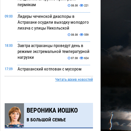
пермякам
08.08
221
Лидеры чеченской диаспоры в
09:00
Астрахани осудили выходку молодого
лихача с улицы Никольской
08.08
559
Завтра астраханцы проведут день в
18:00
режиме экстремальной температурной
нагрузки
07.08
624
Астраханский котлован с мусором
17:09
угрожает плодородию Харабалинского
Читать архив новостей
района
07.08
482
Игорь Редькин проинспектировал
16:24
коммунальную готовность
астраханского земельного массива
ВЕРОНИКА ИОШКО
для льготников
07.08
479
В БОЛЬШОЙ СЕМЬЕ
Тяга к сверхскоростям обошлась
15:28
астраханской логистической