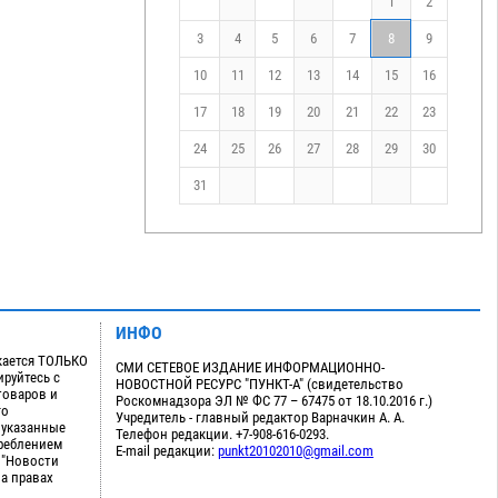
1
2
3
4
5
6
7
8
9
10
11
12
13
14
15
16
17
18
19
20
21
22
23
24
25
26
27
28
29
30
31
ИНФО
кается ТОЛЬКО
СМИ СЕТЕВОЕ ИЗДАНИЕ ИНФОРМАЦИОННО-
руйтесь с
НОВОСТНОЙ РЕСУРС "ПУНКТ-А" (свидетельство
товаров и
Роскомнадзора ЭЛ № ФС 77 – 67475 от 18.10.2016 г.)
го
Учредитель - главный редактор Варначкин А. А.
 указанные
Телефон редакции. +7-908-616-0293.
треблением
E-mail редакции:
punkt20102010@gmail.com
 "Новости
на правах