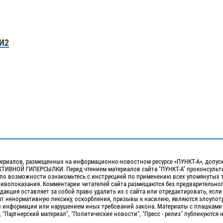
И2
ериалов, размещенных на информационно-новостном ресурсе «ПУНКТ-А», допус
ИВНОЙ ГИПЕРСЫЛКИ. Перед чтением материалов сайта "ПУНКТ-А" проконсульти
 по возможности ознакомьтесь с инструкцией по применению всех упомянутых 
отивопоказания. Комментарии читателей сайта размещаются без предварительно
дакция оставляет за собой право удалить их с сайта или отредактировать, если
т ненормативную лексику, оскорбления, призывы к насилию, являются злоупо
 информации или нарушением иных требований закона. Материалы с плашками
, "Партнерский материал", "Политические новости", "Пресс - релиз" публикуются 