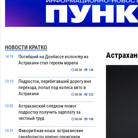
НОВОСТИ КРАТКО
Астрахан
Погибший на Донбассе волонтер из
14:19
Астрахани стал героем мурала
08.08
126
Подросток, перебегавший дорогу вне
13:10
перехода, попал под колеса авто в
Астрахани
08.08
252
Астраханский следком помог
12:02
подростку получить зарплату за
честный труд
08.08
198
Фаворитская ноша: астраханские
10:51
гандболисты крупно проиграли