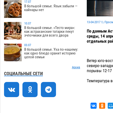
компании в 400 тысяч рублей
17.07
В большой семье. Язык забыли —
07.08
513
кайнары нет
Астраханские кутилы сменили барные
14:44
стойки на полицейские дежурки
13-04-2017 \\ Прос
10.07
В большой семье. «Тесто мира»:
07.08
519
По данным Аст
как астраханские татарки пекут
эчпочмаки для всего двора
среды, 14 апр
С 11 августа астраханские водоемы
14:09
отдельных рай
обеспечат притоком в семь тысяч
03.07
кубов
07.08
1252
В большой семье. Уха по-нашему:
как одно блюдо хранит историю
целой семьи
Астраханский аэропорт попробует
13:29
Ветер юго-вос
отбиться от ворон в апелляционном
северо-западн
суде
Архив
07.08
522
порывы 12-17 
СОЦИАЛЬНЫЕ СЕТИ
Астраханские археологи откопали
12:53
Температура во
древнюю помойку
07.08
698
В Астрахани подросток угнал
11:58
мотоцикл и похитил чужие мобильник
с банковскими картами
07.08
449
11:20