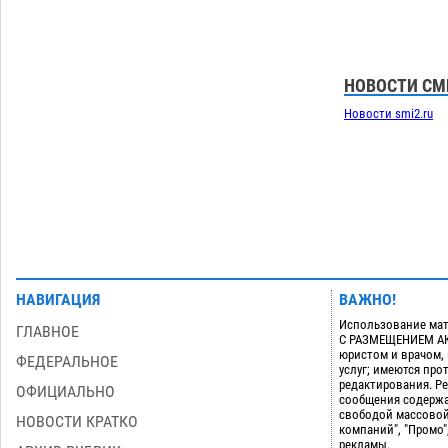
Астраханцев ждут на парковом газоне
с призами и эрмитажными котами
07.08
403
Астраханский суд встал на сторону
10:43
НОВОСТИ СМ
МЧС в споре за возврат униформы
Новости smi2.ru
07.08
618
Загрузить еще
НАВИГАЦИЯ
ВАЖНО!
Использование мат
ГЛАВНОЕ
С РАЗМЕЩЕНИЕМ АКТ
юристом и врачом,
ФЕДЕРАЛЬНОЕ
услуг; имеются пр
редактирования. Ре
ОФИЦИАЛЬНО
сообщения содержа
свободой массовой
НОВОСТИ КРАТКО
компаний", "Промо"
рекламы.