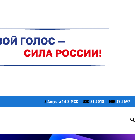
8
Августа
14:3 МСК
USD
81,5018
EUR
87,5697