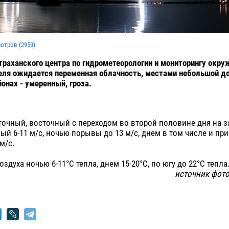
мотров (
2953
)
раханского центра по гидрометеорологии и мониторингу окр
еля ожидается переменная облачность, местами небольшой д
онах - умеренный, гроза.
точный, восточный с переходом во второй половине дня на 
ый 6-11 м/с, ночью порывы до 13 м/с, днем в том числе и при
м/с.
здуха ночью 6-11°С тепла, днем 15-20°С, по югу до 22°С тепла
источник фото: