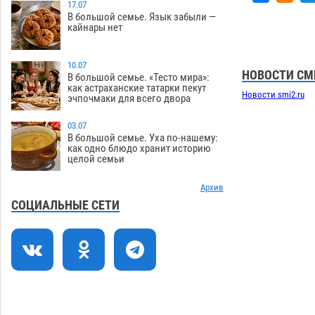
зеленые зоны на автоматический
17.07
В большой семье. Язык забыли —
полив
06.08
276
кайнары нет
Скончался второй ребенок после
13:13
пожара в Астрахани
10.07
06.08
670
НОВОСТИ СМ
В большой семье. «Тесто мира»:
как астраханские татарки пекут
Астраханские гандболисты с крупной
12:49
Новости smi2.ru
эчпочмаки для всего двора
победы стартовали на Всероссийской
Спартакиаде
06.08
327
03.07
В большой семье. Уха по-нашему:
В астраханском селе невестка
12:16
как одно блюдо хранит историю
целой семьи
изрешетила машину свекрови
06.08
479
Архив
Астраханские приставы выдворили 12
11:45
СОЦИАЛЬНЫЕ СЕТИ
нелегалов прямым рейсом из
Шереметьево
06.08
329
Как астраханцы назвали своих детей в
11:08
июле
06.08
340
В Астрахани несовершеннолетнему
10:30