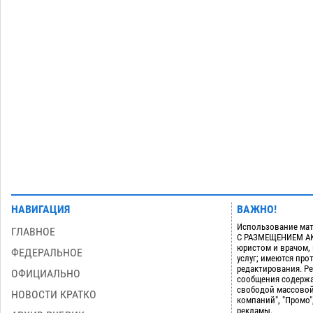
дали условные 1,5 года за найденные
200 г растения с наркотой
06.08
326
Загрузить еще
НАВИГАЦИЯ
ВАЖНО!
Использование мат
ГЛАВНОЕ
С РАЗМЕЩЕНИЕМ АКТ
юристом и врачом,
ФЕДЕРАЛЬНОЕ
услуг; имеются пр
редактирования. Ре
ОФИЦИАЛЬНО
сообщения содержа
свободой массовой
НОВОСТИ КРАТКО
компаний", "Промо"
рекламы.