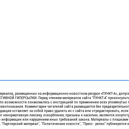
ериалов, размещенных на информационно-новостном ресурсе «ПУНКТ-А», допус
ИВНОЙ ГИПЕРСЫЛКИ. Перед чтением материалов сайта "ПУНКТ-А" проконсульти
 по возможности ознакомьтесь с инструкцией по применению всех упомянутых 
отивопоказания. Комментарии читателей сайта размещаются без предварительно
дакция оставляет за собой право удалить их с сайта или отредактировать, если
т ненормативную лексику, оскорбления, призывы к насилию, являются злоупо
 информации или нарушением иных требований закона. Материалы с плашками
, "Партнерский материал", "Политические новости", "Пресс - релиз" публикуются 