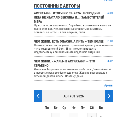
ПОСТОЯННЫЕ АВТОРЫ
АСТРАХАНЬ. ИТОГИ ИЮЛЯ-2026. В СЕРЕДИНЕ
03.08
ЛЕТА НЕ ХВАТАЛО БЕНЗИНА И… ЗАМЕСТИТЕЛЕЙ
МЭРА
Ну, вот и июль закончился. Пора бегло вспомнить — каким он
был в этот раз. Нет, все главные атрибуты и симптомы
остались на месте — пляж открыли, спли...
ЧЕМ ЖИЛИ. ЕСТЬ ОПАСНО, А ПИТЬ – ТЕМ БОЛЕЕ
01.08
Летом количество пищевых отравлений кратно увеличивается
– это медицинский факт. И тут можно приводить
медстатистику или вспоминать недавнюю ситуацию ...
ЧЕМ ЖИЛИ. «ЖАРЫ» В АСТРАХАНИ — ЭТО
25.07
СЕРЬЕЗНО
Июльская Астрахань — это очень на любителя. Даже сейчас. А
в прошлые века все было еще хуже. Жара не располагала к
активной деятельности. Поэтому дома...
Архив
АВГУСТ 2026
Пн
Вт
Ср
Чт
Пт
Сб
Вс