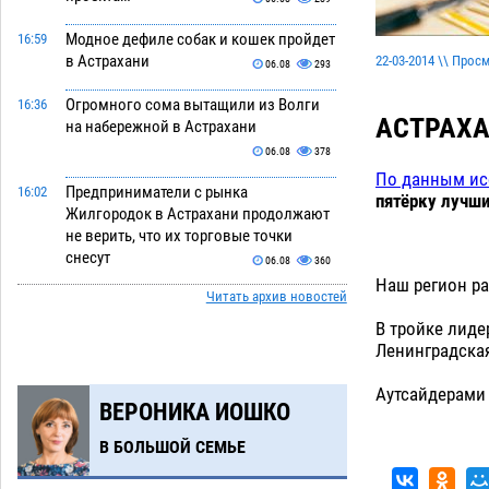
Модное дефиле собак и кошек пройдет
16:59
в Астрахани
22-03-2014 \\ Прос
06.08
293
Огромного сома вытащили из Волги
16:36
АСТРАХА
на набережной в Астрахани
06.08
378
По данным ис
Предприниматели с рынка
16:02
пятёрку лучши
Жилгородок в Астрахани продолжают
не верить, что их торговые точки
снесут
06.08
360
Наш регион ра
Читать архив новостей
Ящерицу из астраханской пустыни
15:22
поместили на новой серебряной
В тройке лиде
монете Банка России
Ленинградская
06.08
291
Буддийские святыни из Астрахани
14:35
Аутсайдерами 
ВЕРОНИКА ИОШКО
выставили в музее Пушкина в Москве
06.08
266
В БОЛЬШОЙ СЕМЬЕ
Мэрия Астрахани переводит городские
13:50