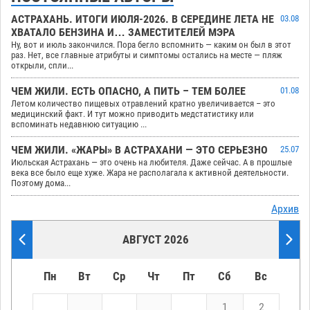
АСТРАХАНЬ. ИТОГИ ИЮЛЯ-2026. В СЕРЕДИНЕ ЛЕТА НЕ
03.08
ХВАТАЛО БЕНЗИНА И… ЗАМЕСТИТЕЛЕЙ МЭРА
Ну, вот и июль закончился. Пора бегло вспомнить — каким он был в этот
раз. Нет, все главные атрибуты и симптомы остались на месте — пляж
открыли, спли...
ЧЕМ ЖИЛИ. ЕСТЬ ОПАСНО, А ПИТЬ – ТЕМ БОЛЕЕ
01.08
Летом количество пищевых отравлений кратно увеличивается – это
медицинский факт. И тут можно приводить медстатистику или
вспоминать недавнюю ситуацию ...
ЧЕМ ЖИЛИ. «ЖАРЫ» В АСТРАХАНИ — ЭТО СЕРЬЕЗНО
25.07
Июльская Астрахань — это очень на любителя. Даже сейчас. А в прошлые
века все было еще хуже. Жара не располагала к активной деятельности.
Поэтому дома...
Архив
АВГУСТ 2026
Пн
Вт
Ср
Чт
Пт
Сб
Вс
1
2