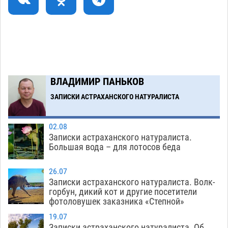
голове полицейского в сто тысяч рублей
07.08
358
Завтра астраханская жара вновь приблизится
19:36
к 40-градусному пределу
06.08
502
В Астрахани впервые открыли смену по
18:57
ВЛАДИМИР ПАНЬКОВ
теории игр
06.08
453
ЗАПИСКИ АСТРАХАНСКОГО НАТУРАЛИСТА
Загрузить еще
02.08
Записки астраханского натуралиста.
Большая вода – для лотосов беда
26.07
Записки астраханского натуралиста. Волк-
горбун, дикий кот и другие посетители
фотоловушек заказника «Степной»
19.07
Записки астраханского натуралиста. Об