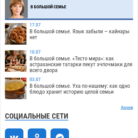
В БОЛЬШОЙ СЕМЬЕ
В Астрахани подросток угнал мотоцикл и
11:58
похитил чужие мобильник с банковскими
картами
07.08
315
17.07
В большой семье. Язык забыли — кайнары
Астраханцев ждут на парковом газоне с
11:20
нет
призами и эрмитажными котами
07.08
274
10.07
Астраханский суд встал на сторону МЧС в
10:43
В большой семье. «Тесто мира»: как
астраханские татарки пекут эчпочмаки для
споре за возврат униформы
07.08
359
всего двора
На Всероссийской Спартакиаде астраханские
10:02
03.07
гандболисты уступили казанским «драконам»
В большой семье. Уха по-нашему: как одно
блюдо хранит историю целой семьи
07.08
265
Все пострадавшие при пожаре на
09:25
Архив
Краснодарской в Астрахани скончались
СОЦИАЛЬНЫЕ СЕТИ
07.08
1279
Астраханский суд оценил четыре удара по
08:47