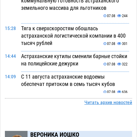
коммунальную готовность астраханского
земельного массива для льготников
07.08
244
Тяга к сверхскоростям обошлась
15:28
астраханской логистической компании в 400
тысяч рублей
07.08
301
Астраханские кутилы сменили барные стойки
14:44
на полицейские дежурки
07.08
322
С 11 августа астраханские водоемы
14:09
обеспечат притоком в семь тысяч кубов
07.08
636
Читать архив новостей
Астраханский аэропорт попробует отбиться
13:29
от ворон в апелляционном суде
07.08
335
Астраханские археологи откопали древнюю
12:53
помойку
ВЕРОНИКА ИОШКО
07.08
530