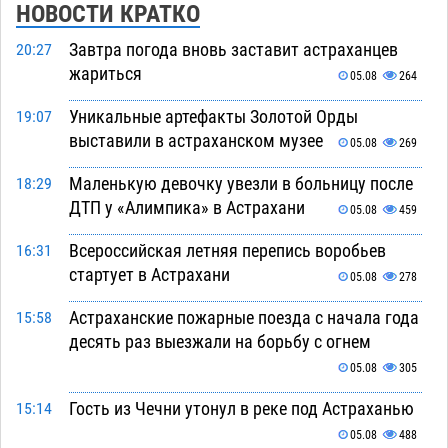
НОВОСТИ КРАТКО
Завтра погода вновь заставит астраханцев
20:27
жариться
05.08
264
Уникальные артефакты Золотой Орды
19:07
выставили в астраханском музее
05.08
269
Маленькую девочку увезли в больницу после
18:29
ДТП у «Алимпика» в Астрахани
05.08
459
Всероссийская летняя перепись воробьев
16:31
стартует в Астрахани
05.08
278
Астраханские пожарные поезда с начала года
15:58
десять раз выезжали на борьбу с огнем
05.08
305
Гость из Чечни утонул в реке под Астраханью
15:14
05.08
488