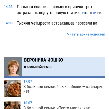
Попытка спасти знакомого привела трех
14:38
астраханок под уголовную статью
05.08
395
Тысяча четыреста астраханцев пересели на
14:00
электромобили
05.08
401
Читать архив новостей
Глава крупного астраханского города
13:23
поставил жителей перед непростым выбором
05.08
1172
ВЕРОНИКА ИОШКО
Младенец погиб в крупном пожаре в
12:51
Астрахани
В БОЛЬШОЙ СЕМЬЕ
05.08
456
У астраханца в морозильной камере
12:23
17.07
обнаружили почти полсотни стерлядей
В большой семье. Язык забыли — кайнары
05.08
410
нет
Астраханец проведет за решеткой 2 года и
11:54
10.07
выплатит миллионный ущерб за смертельную
В большой семье. «Тесто мира»: как