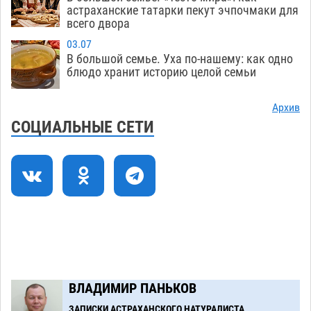
небрежность за рулем
астраханские татарки пекут эчпочмаки для
05.08
373
всего двора
В Астрахани возле Нового моста спасли
11:22
03.07
подростка на пенопласте
05.08
441
В большой семье. Уха по-нашему: как одно
блюдо хранит историю целой семьи
Астраханцам ответили на важный вопрос о
10:48
территориальном отряде «Барс»
05.08
390
Архив
СОЦИАЛЬНЫЕ СЕТИ
На астраханских полях начался сбор томатов
10:13
05.08
322
Строительство на краю земли доверили
09:40
астраханским студентам
05.08
358
Загрузить еще
ВЛАДИМИР ПАНЬКОВ
ЗАПИСКИ АСТРАХАНСКОГО НАТУРАЛИСТА