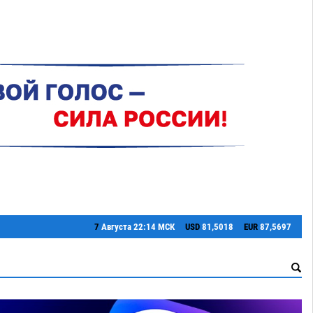
7
Августа
22:14 МСК
USD
81,5018
EUR
87,5697