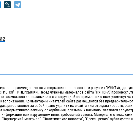
И2
ериалов, размещенных на информационно-новостном ресурсе «ПУНКТ-А», допус
ИВНОЙ ГИПЕРСЫЛКИ. Перед чтением материалов сайта "ПУНКТ-А" проконсульти
 по возможности ознакомьтесь с инструкцией по применению всех упомянутых 
отивопоказания. Комментарии читателей сайта размещаются без предварительно
дакция оставляет за собой право удалить их с сайта или отредактировать, если
т ненормативную лексику, оскорбления, призывы к насилию, являются злоупо
 информации или нарушением иных требований закона. Материалы с плашками
, "Партнерский материал", "Политические новости", "Пресс - релиз" публикуются 