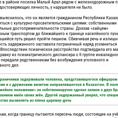
е в районе поселка Малый Арал рядом с железнодорожным 
достоверяющих личность, у нарушителя не было.
 выяснилось, что он является гражданином Республики Казах
иться с культурно-просветительскими целями: собственными
альные достопримечательности страны. Доехав «зайцем»
ным транспортом до ближайшего к границе населённого пунк
вшийся путь решил пройти пешком. Сбивчивая речь и излишн
сть задержанного заставила пограничный наряд усомниться 
Впоследствии психическое расстройство подтвердила его ма
равку из психиатрического диспансера о II группе инвалидно
 передали родственникам без возбуждения уголовного и
вного дел.
раничники задерживали человека, представившегося офицером
ии и с дружеским визитом направлявшегося в Казахстан. В пасп
мейное положение» он собственноручно сделал записи о двух бр
занием имён своих жён. Другой задержанный уверял, что спеши
ство вызволять из плена царевну-дочь
аи, когда границу пытаются пересечь люди, состоящие на учё