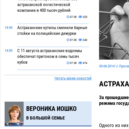
астраханской логистической
компании в 400 тысяч рублей
07.08
325
Астраханские кутилы сменили барные
14:44
стойки на полицейские дежурки
07.08
340
С 11 августа астраханские водоемы
14:09
обеспечат притоком в семь тысяч
кубов
07.08
674
30-06-2014 \\ Прос
Астраханский аэропорт попробует
13:29
Читать архив новостей
отбиться от ворон в апелляционном
АСТРАХА
суде
07.08
350
Астраханские археологи откопали
За прошедшие 
12:53
древнюю помойку
режима госуда
07.08
545
ВЕРОНИКА ИОШКО
В Астрахани подросток угнал
11:58
В БОЛЬШОЙ СЕМЬЕ
мотоцикл и похитил чужие мобильник
Одного из них
с банковскими картами
07.08
326