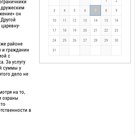
1
2
Пограничники
 дружеским
3
4
5
6
7
8
9
жение» он
 Другой
10
11
12
13
14
15
16
 царевну-
17
18
19
20
21
22
23
24
25
26
27
28
29
30
 же районе
н и гражданин
31
мой с
. За услугу
ой суммы у
того дело не
отря на то,
и охраны
сто
етственности в