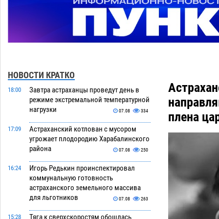
НОВОСТИ КРАТКО
Астрахан
Завтра астраханцы проведут день в
18:00
направля
режиме экстремальной температурной
нагрузки
07.08
334
плена ца
Астраханский котлован с мусором
17:09
угрожает плодородию Харабалинского
района
07.08
250
Игорь Редькин проинспектировал
16:24
коммунальную готовность
астраханского земельного массива
для льготников
07.08
263
Тяга к сверхскоростям обошлась
15:28