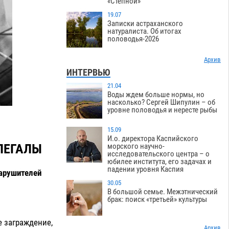
«Степной»
19.07
Записки астраханского
натуралиста. Об итогах
половодья-2026
Архив
ИНТЕРВЬЮ
21.04
Воды ждем больше нормы, но
насколько? Сергей Шипулин – об
уровне половодья и нересте рыбы
15.09
И.о. директора Каспийского
ЛЕГАЛЫ
морского научно-
исследовательского центра – о
юбилее института, его задачах и
падении уровня Каспия
нарушителей
30.05
В большой семье. Межэтнический
брак: поиск «третьей» культуры
е заграждение,
Архив