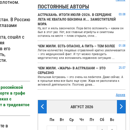
полотном.
ПОСТОЯННЫЕ АВТОРЫ
АСТРАХАНЬ. ИТОГИ ИЮЛЯ-2026. В СЕРЕДИНЕ
03.08
стан. В Россию
ЛЕТА НЕ ХВАТАЛО БЕНЗИНА И… ЗАМЕСТИТЕЛЕЙ
МЭРА
 глазами
Ну, вот и июль закончился. Пора бегло вспомнить — каким он
был в этот раз. Нет, все главные атрибуты и симптомы
та, сошёл с
остались на месте — пляж открыли, спли...
яя
ЧЕМ ЖИЛИ. ЕСТЬ ОПАСНО, А ПИТЬ – ТЕМ БОЛЕЕ
01.08
в его
Летом количество пищевых отравлений кратно увеличивается
ть,
– это медицинский факт. И тут можно приводить
медстатистику или вспоминать недавнюю ситуацию ...
сти.
ЧЕМ ЖИЛИ. «ЖАРЫ» В АСТРАХАНИ — ЭТО
25.07
СЕРЬЕЗНО
Июльская Астрахань — это очень на любителя. Даже сейчас. А
в прошлые века все было еще хуже. Жара не располагала к
активной деятельности. Поэтому дома...
 российской
орте в графе
Архив
аках с
т в тридевятое
АВГУСТ 2026
Пн
Вт
Ср
Чт
Пт
Сб
Вс
те в