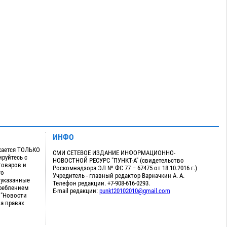
ИНФО
кается ТОЛЬКО
СМИ СЕТЕВОЕ ИЗДАНИЕ ИНФОРМАЦИОННО-
руйтесь с
НОВОСТНОЙ РЕСУРС "ПУНКТ-А" (свидетельство
товаров и
Роскомнадзора ЭЛ № ФС 77 – 67475 от 18.10.2016 г.)
го
Учредитель - главный редактор Варначкин А. А.
 указанные
Телефон редакции. +7-908-616-0293.
треблением
E-mail редакции:
punkt20102010@gmail.com
 "Новости
на правах