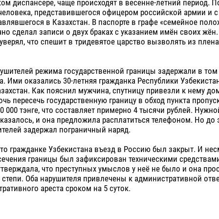
ом диспансере, чаще происходят в весенне-летний период. 
человека, представившегося офицером российской армии и с
влявшегося в Казахстан. В паспорте в графе «семейное поло
но сделал записи о двух браках с указанием имён своих жён.
верял, что спешит в тридевятое царство вызволять из плена
рушителей режима государственной границы задержали в том
са. Ими оказались 30-летняя гражданка Республики Узбекиста
захстан. Как пояснил мужчина, спутницу привезли к нему до
чь пересечь государственную границу в обход пункта пропуска
0 000 тэнге, что составляет примерно 4 тысячи рублей. Нужн
азалось, и она предложила расплатиться телефоном. Но до э
ителей задержал пограничный наряд.
то гражданке Узбекистана въезд в Россию был закрыт. И несм
есечения границы был зафиксирован техническими средствам
утверждала, что преступных умыслов у неё не было и она про
 степи. Оба нарушителя привлечены к административной отв
ративного ареста сроком на 5 суток.