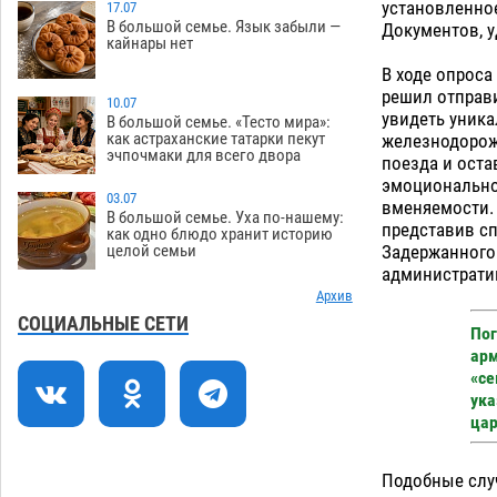
установленно
17.07
В большой семье. Язык забыли —
Документов, у
Астраханцев ждут на парковом газоне
11:20
кайнары нет
с призами и эрмитажными котами
В ходе опроса
07.08
285
решил отправ
10.07
увидеть уник
Астраханский суд встал на сторону
10:43
В большой семье. «Тесто мира»:
как астраханские татарки пекут
железнодорож
МЧС в споре за возврат униформы
эчпочмаки для всего двора
поезда и оста
07.08
381
эмоционально
03.07
вменяемости. 
На Всероссийской Спартакиаде
10:02
В большой семье. Уха по-нашему:
представив сп
астраханские гандболисты уступили
как одно блюдо хранит историю
Задержанного
целой семьи
казанским «драконам»
07.08
276
администрати
Все пострадавшие при пожаре на
Архив
09:25
Краснодарской в Астрахани
СОЦИАЛЬНЫЕ СЕТИ
Пог
скончались
07.08
1438
арм
«се
Астраханский суд оценил четыре удара
08:47
ука
по голове полицейского в сто тысяч
цар
рублей
07.08
369
Завтра астраханская жара вновь
19:36
Подобные случ