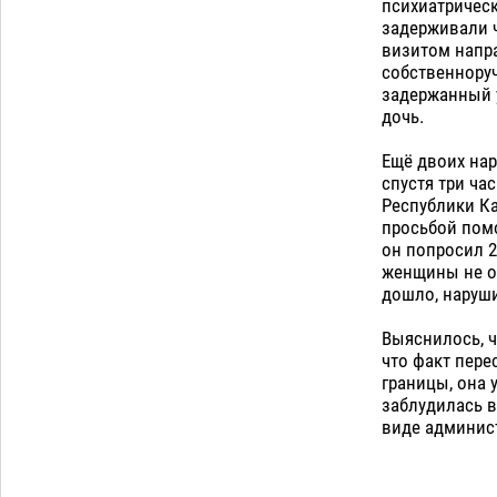
приблизится к 40-градусному пределу
психиатрическ
задерживали 
06.08
514
визитом напра
В Астрахани впервые открыли смену
18:57
собственноруч
по теории игр
задержанный у
06.08
460
дочь.
Загрузить еще
Ещё двоих на
спустя три ча
Республики Ка
просьбой помо
он попросил 2
женщины не ок
дошло, наруш
Выяснилось, ч
что факт пер
границы, она 
заблудилась в
виде админист