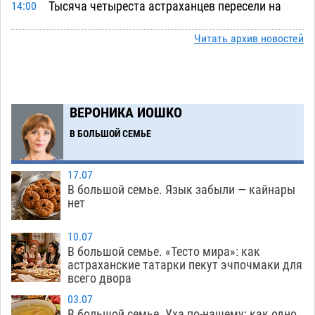
Тысяча четыреста астраханцев пересели на
14:00
электромобили
05.08
421
Читать архив новостей
Глава крупного астраханского города
13:23
поставил жителей перед непростым выбором
05.08
1205
ВЕРОНИКА ИОШКО
Младенец погиб в крупном пожаре в
12:51
Астрахани
В БОЛЬШОЙ СЕМЬЕ
05.08
474
У астраханца в морозильной камере
12:23
17.07
обнаружили почти полсотни стерлядей
В большой семье. Язык забыли — кайнары
05.08
425
нет
Астраханец проведет за решеткой 2 года и
11:54
10.07
выплатит миллионный ущерб за смертельную
В большой семье. «Тесто мира»: как
небрежность за рулем
астраханские татарки пекут эчпочмаки для
05.08
388
всего двора
В Астрахани возле Нового моста спасли
11:22
03.07
подростка на пенопласте
05.08
455
В большой семье. Уха по-нашему: как одно